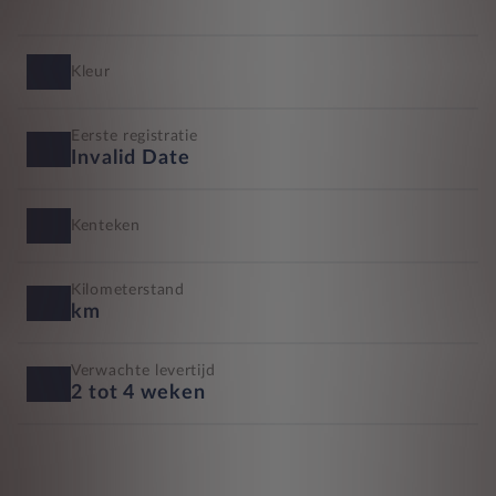
Kleur
Eerste registratie
Invalid Date
Kenteken
Kilometerstand
km
Verwachte levertijd
2 tot 4 weken