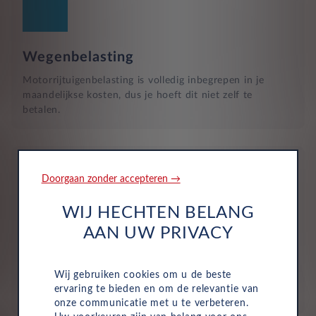
Wegenbelasting
Motorrijtuigenbelasting is volledig inbegrepen in je
maandelijkse kosten, dus je hoeft dit niet zelf te
betalen.
Doorgaan zonder accepteren →
WIJ HECHTEN BELANG
Verzekering
AAN UW PRIVACY
De maandelijkse kosten zijn inclusief personen ongeval
inzittenden-verzekering (POI), WA-verzekering en
Wij gebruiken cookies om u de beste
uitgebreide dekking, zodat je volledig beschermd bent in
ervaring te bieden en om de relevantie van
het geval van onvoorziene ongelukken.
onze communicatie met u te verbeteren.