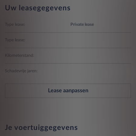
Uw leasegegevens
Type lease:
Private lease
Type lease:
Kilometerstand:
Schadevrije jaren:
Lease aanpassen
Je voertuiggegevens