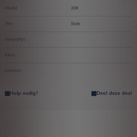
Model:
208
Trim:
Style
Aandrijflijn:
Kleur:
Interieur:
Hulp nodig?
Deel deze deal