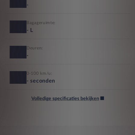
-
Bagageruimte:
-
L
Deuren:
-
0-100 km/u:
-
seconden
Volledige specificaties bekijken