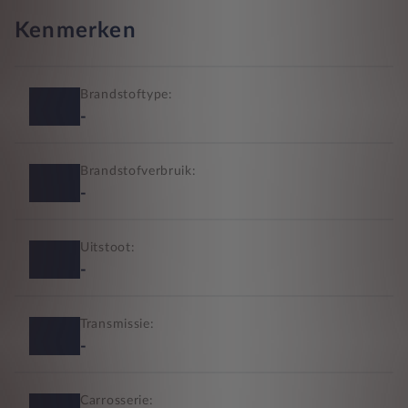
Kenmerken
Brandstoftype:
-
Brandstofverbruik:
-
Uitstoot:
-
Transmissie:
-
Carrosserie: