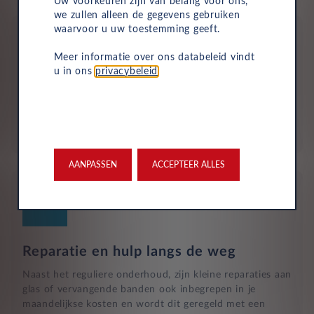
Uw voorkeuren zijn van belang voor ons,
we zullen alleen de gegevens gebruiken
waarvoor u uw toestemming geeft.
Meer informatie over ons databeleid vindt
u in ons
privacybeleid
.
Aflevering bij jou in de buurt
Door ons uitgebreide dealernetwerk kun je altijd je
nieuwe auto bij jou in de buurt ophalen.
AANPASSEN
ACCEPTEER ALLES
Reparatie en hulp langs de weg
Naast het reguliere onderhoud, zijn kleine reparaties aan
glas of vervangende banden ook inbegrepen in je
maandelijkse kosten en wordt dit geregeld met een