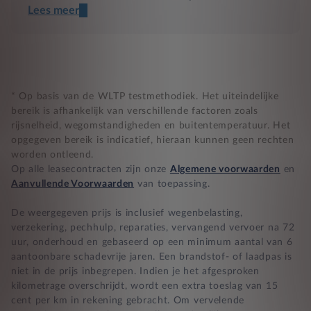
Lees meer
Een transparant contract
Compleet product zonder verrassingen
Nooit te hoge financiële lasten
* Op basis van de WLTP testmethodiek. Het uiteindelijke
bereik is afhankelijk van verschillende factoren zoals
rijsnelheid, wegomstandigheden en buitentemperatuur. Het
BB 14 dagen bedenktijd
opgegeven bereik is indicatief, hieraan kunnen geen rechten
worden ontleend.
Zekerheid bij klachten
Op alle leasecontracten zijn onze
Algemene voorwaarden
en
Aanvullende Voorwaarden
van toepassing.
De weergegeven prijs is inclusief wegenbelasting,
verzekering, pechhulp, reparaties, vervangend vervoer na 72
uur, onderhoud en gebaseerd op een minimum aantal van 6
aantoonbare schadevrije jaren. Een brandstof- of laadpas is
niet in de prijs inbegrepen. Indien je het afgesproken
kilometrage overschrijdt, wordt een extra toeslag van 15
cent per km in rekening gebracht. Om vervelende