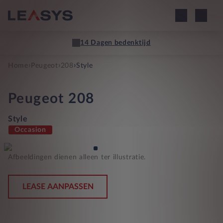
14 Dagen bedenktijd
›
›
›
Home
Peugeot
208
Style
Peugeot
208
Style
Occasion
Afbeeldingen dienen alleen ter illustratie.
LEASE AANPASSEN