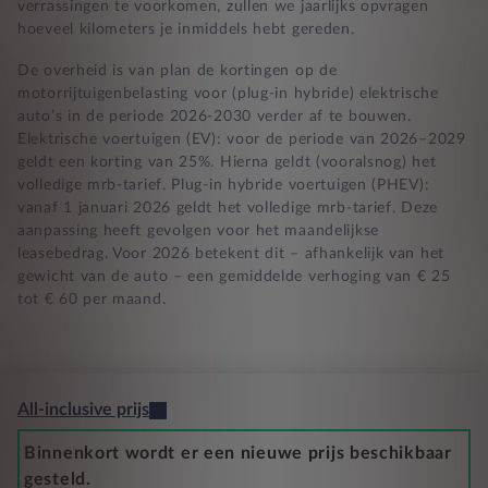
verrassingen te voorkomen, zullen we jaarlijks opvragen
hoeveel kilometers je inmiddels hebt gereden.
De overheid is van plan de kortingen op de
motorrijtuigenbelasting voor (plug-in hybride) elektrische
auto’s in de periode 2026-2030 verder af te bouwen.
Elektrische voertuigen (EV): voor de periode van 2026–2029
geldt een korting van 25%. Hierna geldt (vooralsnog) het
volledige mrb-tarief. Plug-in hybride voertuigen (PHEV):
vanaf 1 januari 2026 geldt het volledige mrb-tarief. Deze
aanpassing heeft gevolgen voor het maandelijkse
leasebedrag. Voor 2026 betekent dit – afhankelijk van het
gewicht van de auto – een gemiddelde verhoging van € 25
tot € 60 per maand.
All-inclusive prijs
Binnenkort wordt er een nieuwe prijs beschikbaar
gesteld.