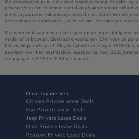
De weergegeven prijs is inclusief wegenbelasting, verzekering,
gebaseerd op een minimum aantal van 6 aantoonbare schadevrije 
je het afgesproken kilometrage overschrijdt, wordt een extra t
verrassingen te voorkomen, zullen we jaarlijks opvragen hoeveel
De overheid is van plan de kortingen op de motorrijtuigenbelast
verder af te bouwen. Elektrische voertuigen (EV): voor de per
het volledige mrb-tarief. Plug-in hybride voertuigen (PHEV): va
gevolgen voor het maandelijkse leasebedrag. Voor 2026 beteken
verhoging van € 25 tot € 60 per maand.
Onze top merken
Citroen Private Lease Deals
Fiat Private Lease Deals
Jeep Private Lease Deals
Opel Private Lease Deals
Peugeot Private Lease Deals