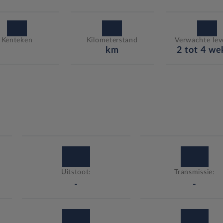
Kenteken
Kilometerstand
Verwachte leve
km
2 tot 4 w
Uitstoot:
Transmissie:
-
-