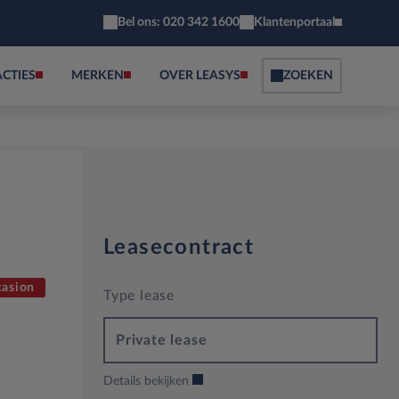
Bel ons: 020 342 1600
Klantenportaal
ACTIES
MERKEN
OVER LEASYS
ZOEKEN
Leasecontract
asion
Type lease
Private lease
Details bekijken