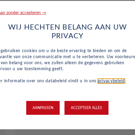
an zonder accepteren →
WIJ HECHTEN BELANG AAN UW
PRIVACY
Reparatie en hulp langs de we
 gebruiken cookies om u de beste ervaring te bieden en om de
evantie van onze communicatie met u te verbeteren. Uw voorkeur
Naast het reguliere onderhoud, zijn kleine
n van belang voor ons, we zullen alleen de gegevens gebruiken
reparaties aan glas of vervangende banden ook
rvoor u uw toestemming geeft.
inbegrepen in je maandelijkse kosten en wordt
r informatie over ons databeleid vindt u in ons
privacybeleid
.
dit geregeld met een garage bij jou in de buurt.
Hulp bij pech en technische problemen met je
auto zijn gewoon inbegrepen in je maandelijkse
kosten.
AANPASSEN
ACCEPTEER ALLES