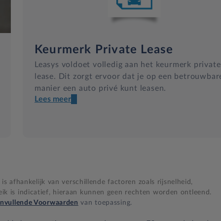
Keurmerk Private Lease
Leasys voldoet volledig aan het keurmerk private
lease. Dit zorgt ervoor dat je op een betrouwbar
manier een auto privé kunt leasen.
Lees meer
Een transparant contract
Compleet product zonder verrassingen
Nooit te hoge financiële lasten
s afhankelijk van verschillende factoren zoals rijsnelheid,
BB 14 dagen bedenktijd
 is indicatief, hieraan kunnen geen rechten worden ontleend.
nvullende Voorwaarden
van toepassing.
Zekerheid bij klachten