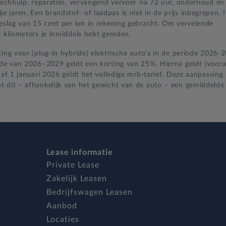
 pechhulp, reparaties, vervangend vervoer na 72 uur, onderhoud en
jaren. Een brandstof- of laadpas is niet in de prijs inbegrepen. 
oeslag van 15 cent per km in rekening gebracht. Om vervelende
 kilometers je inmiddels hebt gereden.
ing voor (plug-in hybride) elektrische auto’s in de periode 2026-
iode van 2026–2029 geldt een korting van 25%. Hierna geldt (voora
naf 1 januari 2026 geldt het volledige mrb-tarief. Deze aanpassing
t dit – afhankelijk van het gewicht van de auto – een gemiddelde
Lease informatie
Private Lease
Zakelijk Leasen
Bedrijfswagen Leasen
Aanbod
Locaties