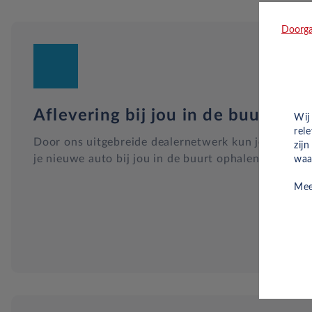
Doorga
Aflevering bij jou in de buurt
Wij
rel
Door ons uitgebreide dealernetwerk kun je altijd
zij
je nieuwe auto bij jou in de buurt ophalen.
waa
Mee