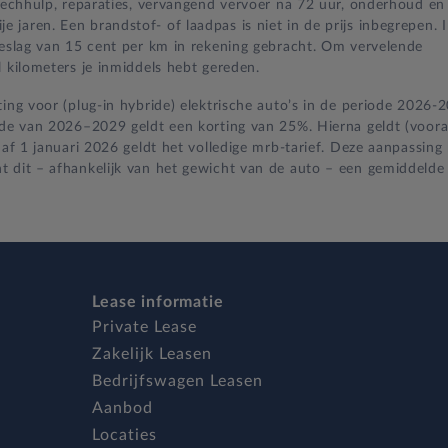
 pechhulp, reparaties, vervangend vervoer na 72 uur, onderhoud en
jaren. Een brandstof- of laadpas is niet in de prijs inbegrepen. 
oeslag van 15 cent per km in rekening gebracht. Om vervelende
 kilometers je inmiddels hebt gereden.
ing voor (plug-in hybride) elektrische auto’s in de periode 2026-
iode van 2026–2029 geldt een korting van 25%. Hierna geldt (voora
naf 1 januari 2026 geldt het volledige mrb-tarief. Deze aanpassing
t dit – afhankelijk van het gewicht van de auto – een gemiddelde
Lease informatie
Private Lease
Zakelijk Leasen
Bedrijfswagen Leasen
Aanbod
Locaties