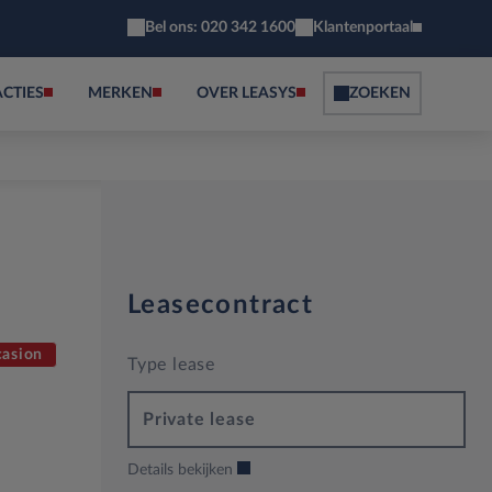
Bel ons: 020 342 1600
Klantenportaal
ACTIES
MERKEN
OVER LEASYS
ZOEKEN
Leasecontract
asion
Type lease
Private lease
Details bekijken