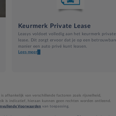
Keurmerk Private Lease
Leasys voldoet volledig aan het keurmerk private
lease. Dit zorgt ervoor dat je op een betrouwbar
manier een auto privé kunt leasen.
Lees meer
Een transparant contract
Compleet product zonder verrassingen
Nooit te hoge financiële lasten
s afhankelijk van verschillende factoren zoals rijsnelheid,
BB 14 dagen bedenktijd
 is indicatief, hieraan kunnen geen rechten worden ontleend.
nvullende Voorwaarden
van toepassing.
Zekerheid bij klachten