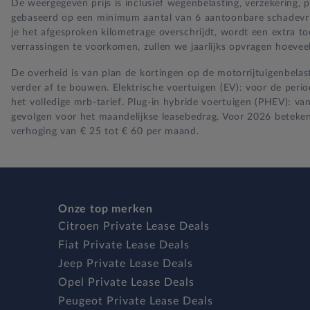
De weergegeven prijs is inclusief wegenbelasting, verzekering,
gebaseerd op een minimum aantal van 6 aantoonbare schadevrije 
je het afgesproken kilometrage overschrijdt, wordt een extra t
verrassingen te voorkomen, zullen we jaarlijks opvragen hoeveel
De overheid is van plan de kortingen op de motorrijtuigenbelast
verder af te bouwen. Elektrische voertuigen (EV): voor de per
het volledige mrb-tarief. Plug-in hybride voertuigen (PHEV): va
gevolgen voor het maandelijkse leasebedrag. Voor 2026 beteken
verhoging van € 25 tot € 60 per maand.
Onze top merken
Citroen Private Lease Deals
Fiat Private Lease Deals
Jeep Private Lease Deals
Opel Private Lease Deals
Peugeot Private Lease Deals