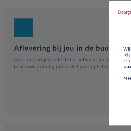
Doorga
Aflevering bij jou in de buurt
Wij
rel
Door ons uitgebreide dealernetwerk kun je altijd
zij
je nieuwe auto bij jou in de buurt ophalen.
waa
Mee