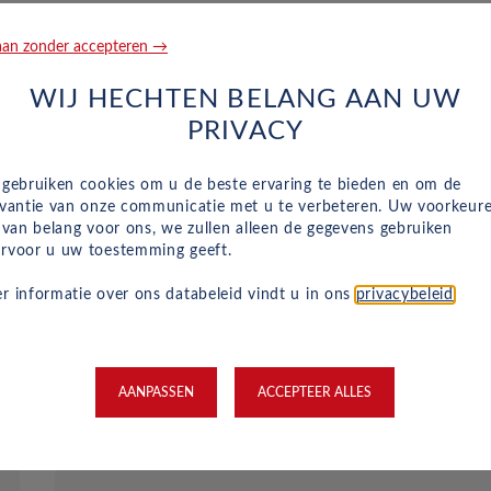
an zonder accepteren →
WIJ HECHTEN BELANG AAN UW
PRIVACY
Reparatie en hulp langs de we
 gebruiken cookies om u de beste ervaring te bieden en om de
evantie van onze communicatie met u te verbeteren. Uw voorkeur
Naast het reguliere onderhoud, zijn kleine
n van belang voor ons, we zullen alleen de gegevens gebruiken
reparaties aan glas of vervangende banden ook
rvoor u uw toestemming geeft.
inbegrepen in je maandelijkse kosten en wordt
r informatie over ons databeleid vindt u in ons
privacybeleid
.
dit geregeld met een garage bij jou in de buurt.
Hulp bij pech en technische problemen met je
auto zijn gewoon inbegrepen in je maandelijkse
kosten.
AANPASSEN
ACCEPTEER ALLES