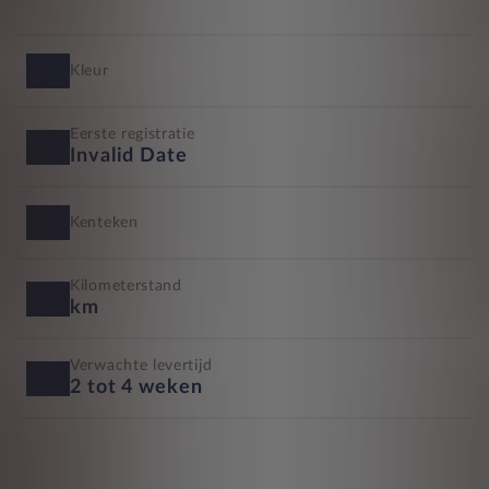
Kleur
Eerste registratie
Invalid Date
Kenteken
Kilometerstand
km
Verwachte levertijd
2 tot 4 weken