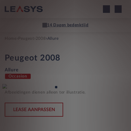
14 Dagen bedenktijd
›
›
›
Home
Peugeot
2008
Allure
Peugeot
2008
Allure
Occasion
Afbeeldingen dienen alleen ter illustratie.
LEASE AANPASSEN