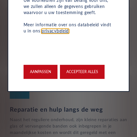
Uw voorkeuren zijn van belang voor ons,
we zullen alleen de gegevens gebruiken
waarvoor u uw toestemming geeft.
Meer informatie over ons databeleid vindt
u in ons
privacybeleid
.
Aflevering bij jou in de buurt
Door ons uitgebreide dealernetwerk kun je altijd je
nieuwe auto bij jou in de buurt ophalen.
AANPASSEN
ACCEPTEER ALLES
Reparatie en hulp langs de weg
Naast het reguliere onderhoud, zijn kleine reparaties aan
glas of vervangende banden ook inbegrepen in je
maandelijkse kosten en wordt dit geregeld met een