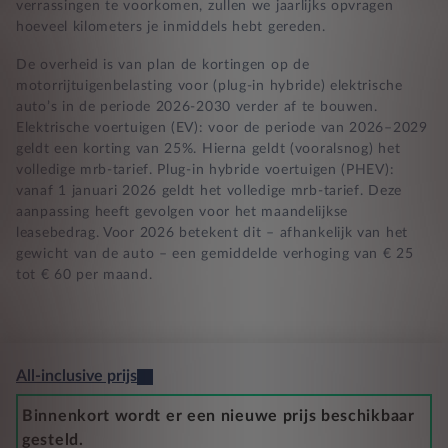
verrassingen te voorkomen, zullen we jaarlijks opvragen
hoeveel kilometers je inmiddels hebt gereden.
De overheid is van plan de kortingen op de
motorrijtuigenbelasting voor (plug-in hybride) elektrische
auto’s in de periode 2026-2030 verder af te bouwen.
Elektrische voertuigen (EV): voor de periode van 2026–2029
geldt een korting van 25%. Hierna geldt (vooralsnog) het
volledige mrb-tarief. Plug-in hybride voertuigen (PHEV):
vanaf 1 januari 2026 geldt het volledige mrb-tarief. Deze
aanpassing heeft gevolgen voor het maandelijkse
leasebedrag. Voor 2026 betekent dit – afhankelijk van het
gewicht van de auto – een gemiddelde verhoging van € 25
tot € 60 per maand.
All-inclusive prijs
Binnenkort wordt er een nieuwe prijs beschikbaar
gesteld.