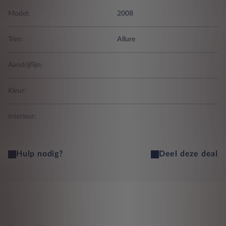
Model:
2008
Trim:
Allure
Aandrijflijn:
Kleur:
Interieur:
Hulp nodig?
Deel deze deal