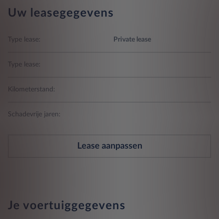
Uw leasegegevens
Type lease:
Private lease
Type lease:
Kilometerstand:
Schadevrije jaren:
Lease aanpassen
Je voertuiggegevens