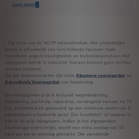
Lees meer
Een transparant contract
Compleet product zonder verrassingen
Nooit te hoge financiële lasten
* Op basis van de WLTP testmethodiek. Het uiteindelijke
bereik is afhankelijk van verschillende factoren zoals
rijsnelheid, wegomstandigheden en buitentemperatuur. Het
BB 14 dagen bedenktijd
opgegeven bereik is indicatief, hieraan kunnen geen rechten
worden ontleend.
Zekerheid bij klachten
Op alle leasecontracten zijn onze
Algemene voorwaarden
en
Aanvullende Voorwaarden
van toepassing.
De weergegeven prijs is inclusief wegenbelasting,
verzekering, pechhulp, reparaties, vervangend vervoer na 72
uur, onderhoud en gebaseerd op een minimum aantal van 6
aantoonbare schadevrije jaren. Een brandstof- of laadpas is
niet in de prijs inbegrepen. Indien je het afgesproken
kilometrage overschrijdt, wordt een extra toeslag van 15
cent per km in rekening gebracht. Om vervelende