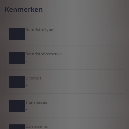
Kenmerken
Brandstoftype:
-
Brandstofverbruik:
-
Uitstoot:
-
Transmissie:
-
Carrosserie: