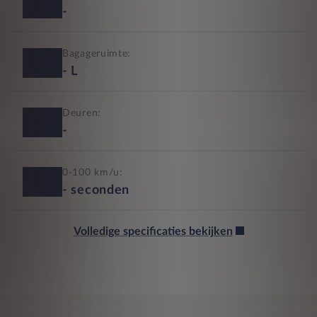
-
Bagageruimte:
-
L
Deuren:
-
0-100 km/u:
-
seconden
Volledige specificaties bekijken