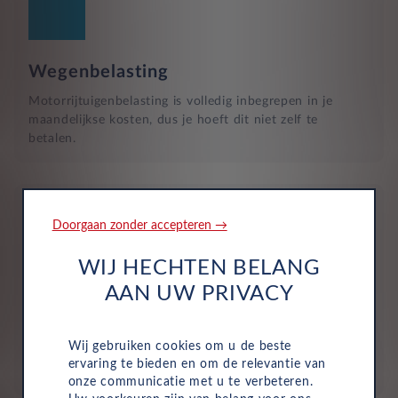
Wegenbelasting
Motorrijtuigenbelasting is volledig inbegrepen in je
maandelijkse kosten, dus je hoeft dit niet zelf te
betalen.
Doorgaan zonder accepteren →
WIJ HECHTEN BELANG
Verzekering
AAN UW PRIVACY
De maandelijkse kosten zijn inclusief personen ongeval
inzittenden-verzekering (POI), WA-verzekering en
Wij gebruiken cookies om u de beste
uitgebreide dekking, zodat je volledig beschermd bent in
ervaring te bieden en om de relevantie van
het geval van onvoorziene ongelukken.
onze communicatie met u te verbeteren.