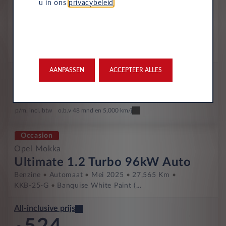
Occasion
u in ons
privacybeleid
.
Opel Mokka
Ultimate 1.2 Turbo 96kW Auto
Benzine
Automaat
Juni 2025
13,800 Km
JSZ-09-R
-
AANPASSEN
ACCEPTEER ALLES
All-inclusive prijs
521
€
p/m. incl. btw
o.b.v 48 mnd en 5,000 km/j
Occasion
Opel Mokka
Ultimate 1.2 Turbo 96kW Auto
Benzine
Automaat
Mei 2025
27,565 Km
KKB-25-G
Banquise White Paint (...
All-inclusive prijs