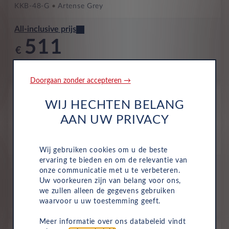
KKB-48-G
Artense Grey
All-inclusive prijs
511
€
p/m. incl. btw
o.b.v 48 mnd en 5,000 km/j
Doorgaan zonder accepteren →
Occasion
WIJ HECHTEN BELANG
Opel Mokka
Ultimate 1.2 Turbo 96kW Auto
AAN UW PRIVACY
Benzine
Automaat
Mei 2025
14,146 Km
KKB-27-G
Artense Grey Paint (KCA)
Wij gebruiken cookies om u de beste
ervaring te bieden en om de relevantie van
All-inclusive prijs
onze communicatie met u te verbeteren.
512
Uw voorkeuren zijn van belang voor ons,
€
we zullen alleen de gegevens gebruiken
waarvoor u uw toestemming geeft.
p/m. incl. btw
o.b.v 48 mnd en 5,000 km/j
Meer informatie over ons databeleid vindt