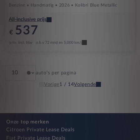
Benzine
Handmatig
2026
Kolibri Blue Metallic
All-inclusive prijs
537
€
p/m. incl. btw
o.b.v 72 mnd en 5,000 km/j
auto's per pagina
Vorige
1 / 14
Volgende
Onze top merken
Citroen Private Lease Deals
Fiat Private Lease Deals