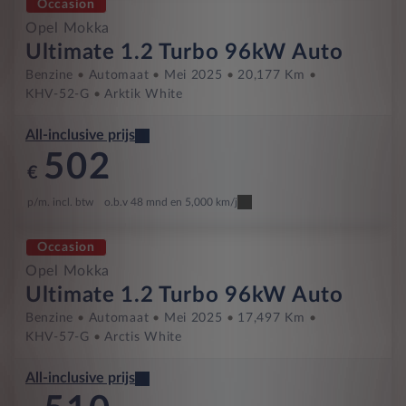
Occasion
Opel Mokka
Ultimate 1.2 Turbo 96kW Auto
Benzine
Automaat
Mei 2025
20,177 Km
KHV-52-G
Arktik White
All-inclusive prijs
502
€
p/m. incl. btw
o.b.v 48 mnd en 5,000 km/j
Occasion
Opel Mokka
Ultimate 1.2 Turbo 96kW Auto
Benzine
Automaat
Mei 2025
17,497 Km
KHV-57-G
Arctis White
All-inclusive prijs