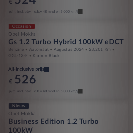
524
€
p/m. incl. btw
o.b.v 48 mnd en 5,000 km/j
Occasion
Opel Mokka
Gs 1.2 Turbo Hybrid 100kW eDCT
Benzine
Automaat
Augustus 2024
23,201 Km
GGL-13-F
Karbon Black
All-inclusive prijs
526
€
p/m. incl. btw
o.b.v 48 mnd en 5,000 km/j
Nieuw
Opel Mokka
Business Edition 1.2 Turbo
100kW