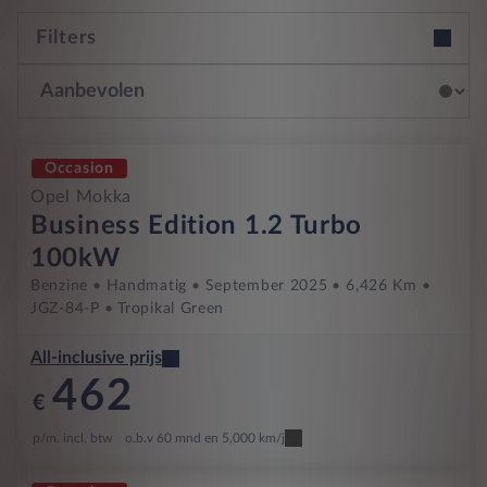
Filters
Occasion
Opel Mokka
Business Edition 1.2 Turbo
100kW
Benzine
Handmatig
September 2025
6,426 Km
JGZ-84-P
Tropikal Green
All-inclusive prijs
462
€
p/m. incl. btw
o.b.v 60 mnd en 5,000 km/j