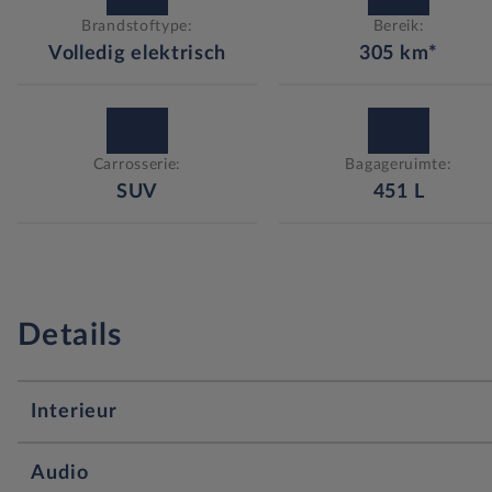
Brandstoftype:
Bereik:
Volledig elektrisch
305
km*
Carrosserie:
Bagageruimte:
SUV
451
L
Details
Interieur
12v stopcontact voorin
Audio