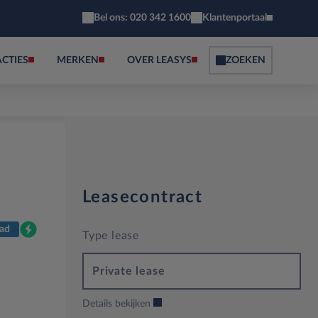
Bel ons: 020 342 1600
Klantenportaal
ACTIES
MERKEN
OVER LEASYS
ZOEKEN
Leasecontract
ad
Type lease
Private lease
Details bekijken