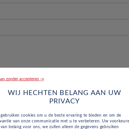
 Scherm en 80
g voorin aan de passagierskant
fiel in % van: 65 Conventioneel en 16, achterbanden met een
nventioneel, Officiele brochure bandenmaat en 16
0 en 0
 hoofdsteunen op de achterstoelen
an zonder accepteren →
Gewicht
Maat
SIM in voertuigen, Tracker Systeem, 0 en autoprobleem assistent
 de passagier met gordelspanners
WIJ HECHTEN BELANG AAN UW
0 g/km
PRIVACY
rdels achterin voor de passagier met gordelspanners, 3-punts g
83 kW
 gebruiken cookies om u de beste ervaring te bieden en om de
evantie van onze communicatie met u te verbeteren. Uw voorkeur
n van belang voor ons, we zullen alleen de gegevens gebruiken