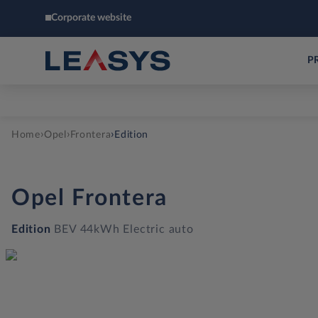
Corporate website
P
›
›
›
Home
Opel
Frontera
Edition
Opel
Frontera
Edition
BEV 44kWh Electric auto