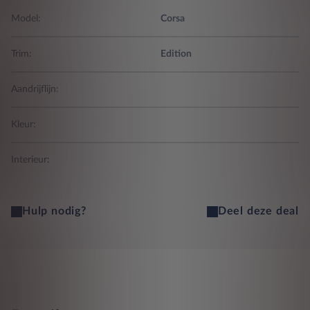
Model:
Corsa
Trim:
Edition
Aandrijflijn:
Kleur:
Interieur:
Hulp nodig?
Deel deze deal