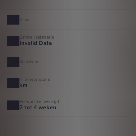
Kleur
Eerste registratie
Invalid Date
Kenteken
Kilometerstand
km
Verwachte levertijd
2 tot 4 weken