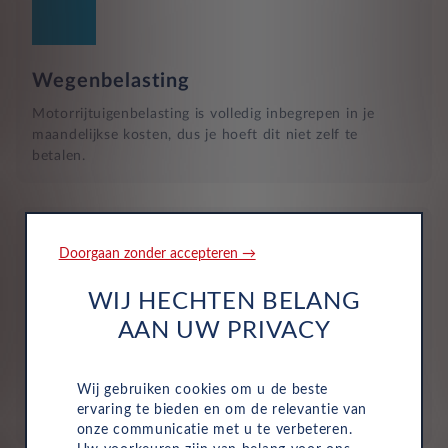
Wegenbelasting
Motorrijtuigenbelasting is volledig inbegrepen in je
maandelijkse kosten, dus je hoeft dit niet zelf te
betalen.
Doorgaan zonder accepteren →
WIJ HECHTEN BELANG
Verzekering
AAN UW PRIVACY
De maandelijkse kosten zijn inclusief personen ongeval
inzittenden-verzekering (POI), WA-verzekering en
Wij gebruiken cookies om u de beste
uitgebreide dekking, zodat je volledig beschermd bent in
ervaring te bieden en om de relevantie van
het geval van onvoorziene ongelukken.
onze communicatie met u te verbeteren.