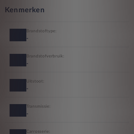
Kenmerken
Brandstoftype:
-
Brandstofverbruik:
-
Uitstoot:
-
Transmissie:
-
Carrosserie: