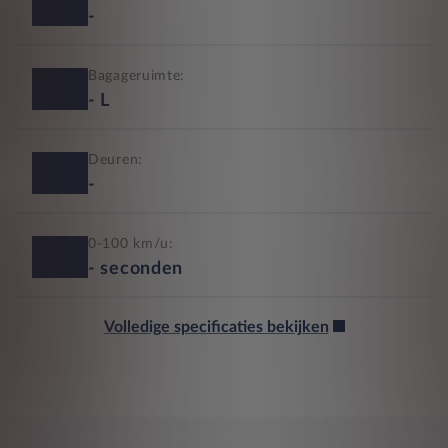
-
Bagageruimte:
-
L
Deuren:
-
0-100 km/u:
-
seconden
Volledige specificaties bekijken