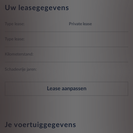
Uw leasegegevens
Type lease:
Private lease
Type lease:
Kilometerstand:
Schadevrije jaren:
Lease aanpassen
Je voertuiggegevens