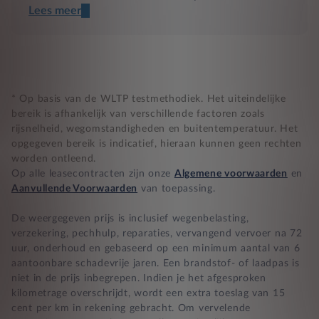
Lees meer
Een transparant contract
Compleet product zonder verrassingen
Nooit te hoge financiële lasten
* Op basis van de WLTP testmethodiek. Het uiteindelijke
bereik is afhankelijk van verschillende factoren zoals
rijsnelheid, wegomstandigheden en buitentemperatuur. Het
BB 14 dagen bedenktijd
opgegeven bereik is indicatief, hieraan kunnen geen rechten
worden ontleend.
Zekerheid bij klachten
Op alle leasecontracten zijn onze
Algemene voorwaarden
en
Aanvullende Voorwaarden
van toepassing.
De weergegeven prijs is inclusief wegenbelasting,
verzekering, pechhulp, reparaties, vervangend vervoer na 72
uur, onderhoud en gebaseerd op een minimum aantal van 6
aantoonbare schadevrije jaren. Een brandstof- of laadpas is
niet in de prijs inbegrepen. Indien je het afgesproken
kilometrage overschrijdt, wordt een extra toeslag van 15
cent per km in rekening gebracht. Om vervelende