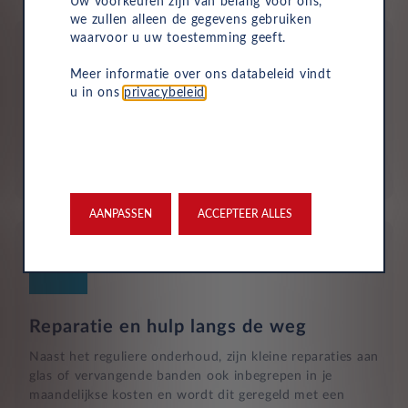
Uw voorkeuren zijn van belang voor ons,
we zullen alleen de gegevens gebruiken
waarvoor u uw toestemming geeft.
Meer informatie over ons databeleid vindt
u in ons
privacybeleid
.
Aflevering bij jou in de buurt
Door ons uitgebreide dealernetwerk kun je altijd je
nieuwe auto bij jou in de buurt ophalen.
AANPASSEN
ACCEPTEER ALLES
Reparatie en hulp langs de weg
Naast het reguliere onderhoud, zijn kleine reparaties aan
glas of vervangende banden ook inbegrepen in je
maandelijkse kosten en wordt dit geregeld met een