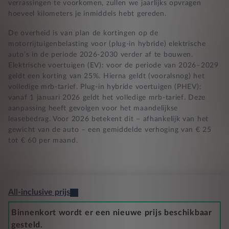
verrassingen te voorkomen, zullen we jaarlijks opvragen
hoeveel kilometers je inmiddels hebt gereden.
De overheid is van plan de kortingen op de
motorrijtuigenbelasting voor (plug-in hybride) elektrische
auto’s in de periode 2026-2030 verder af te bouwen.
Elektrische voertuigen (EV): voor de periode van 2026–2029
geldt een korting van 25%. Hierna geldt (vooralsnog) het
volledige mrb-tarief. Plug-in hybride voertuigen (PHEV):
vanaf 1 januari 2026 geldt het volledige mrb-tarief. Deze
aanpassing heeft gevolgen voor het maandelijkse
leasebedrag. Voor 2026 betekent dit – afhankelijk van het
gewicht van de auto – een gemiddelde verhoging van € 25
tot € 60 per maand.
All-inclusive prijs
Binnenkort wordt er een nieuwe prijs beschikbaar
gesteld.