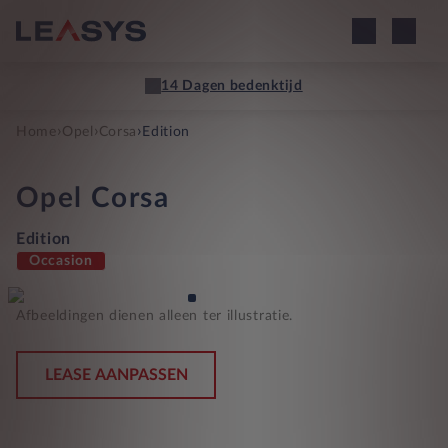
14 Dagen bedenktijd
›
›
›
Home
Opel
Corsa
Edition
Opel
Corsa
Edition
Occasion
Afbeeldingen dienen alleen ter illustratie.
LEASE AANPASSEN