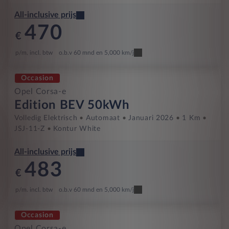
All-inclusive prijs
470
€
p/m. incl. btw
o.b.v 60 mnd en 5,000 km/j
Occasion
Opel Corsa-e
Edition BEV 50kWh
Volledig Elektrisch
Automaat
Januari 2026
1 Km
JSJ-11-Z
Kontur White
All-inclusive prijs
483
€
p/m. incl. btw
o.b.v 60 mnd en 5,000 km/j
Occasion
Opel Corsa-e