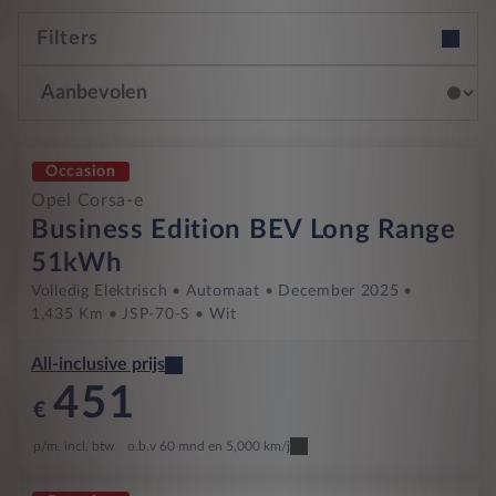
Filters
Occasion
Opel Corsa-e
Business Edition BEV Long Range
51kWh
Volledig Elektrisch
Automaat
December 2025
1,435 Km
JSP-70-S
Wit
All-inclusive prijs
451
€
p/m. incl. btw
o.b.v 60 mnd en 5,000 km/j