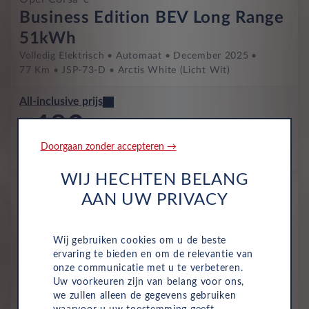
Business Edition BEV Long Range
51kWh
Volledig Elektrisch
Automaat
December 2025
77 Km
JSP-73-D
Arctis White (licht Wit)
All-inclusive prijs
483
€
Doorgaan zonder accepteren →
p/m. incl. btw
o.b.v 60 mnd en 5,000 km/j
WIJ HECHTEN BELANG
Occasion
AAN UW PRIVACY
Opel Corsa-e
Yes BEV 50kWh
Wij gebruiken cookies om u de beste
Volledig Elektrisch
Automaat
Februari 2025
ervaring te bieden en om de relevantie van
14,027 Km
KRB-15-S
Kiss Red
onze communicatie met u te verbeteren.
Uw voorkeuren zijn van belang voor ons,
All-inclusive prijs
we zullen alleen de gegevens gebruiken