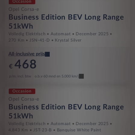
Occasion
Opel Corsa-e
Business Edition BEV Long Range
51kWh
Volledig Elektrisch
Automaat
December 2025
270 Km
JSN-41-D
Krystal Silver
All-inclusive prijs
468
€
p/m. incl. btw
o.b.v 60 mnd en 5,000 km/j
Occasion
Opel Corsa-e
Business Edition BEV Long Range
51kWh
Volledig Elektrisch
Automaat
December 2025
4,843 Km
JST-23-B
Banquise White Paint