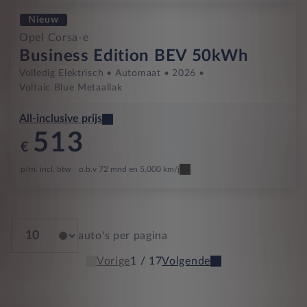
Nieuw
Opel Corsa-e
Business Edition BEV 50kWh
Volledig Elektrisch
Automaat
2026
Voltaic Blue Metaallak
All-inclusive prijs
513
€
p/m. incl. btw
o.b.v 72 mnd en 5,000 km/j
auto's per pagina
Vorige
1 / 17
Volgende