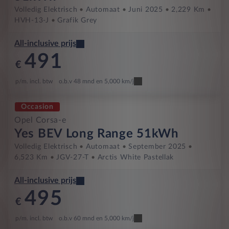
Volledig Elektrisch
Automaat
Juni 2025
2,229 Km
HVH-13-J
Grafik Grey
All-inclusive prijs
491
€
p/m. incl. btw
o.b.v 48 mnd en 5,000 km/j
Occasion
Opel Corsa-e
Yes BEV Long Range 51kWh
Volledig Elektrisch
Automaat
September 2025
6,523 Km
JGV-27-T
Arctis White Pastellak
All-inclusive prijs
495
€
p/m. incl. btw
o.b.v 60 mnd en 5,000 km/j