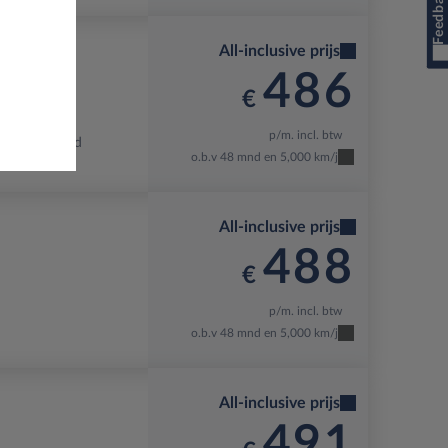
Feedback
All-inclusive prijs
486
€
p/m. incl. btw
-S
Kiss Red
o.b.v 48 mnd en 5,000 km/j
All-inclusive prijs
488
€
p/m. incl. btw
o.b.v 48 mnd en 5,000 km/j
All-inclusive prijs
491