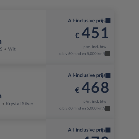
All-inclusive prijs
451
€
h
p/m. incl. btw
-S
Wit
o.b.v 60 mnd en 5,000 km/j
All-inclusive prijs
468
€
h
p/m. incl. btw
D
Krystal Silver
o.b.v 60 mnd en 5,000 km/j
All-inclusive prijs