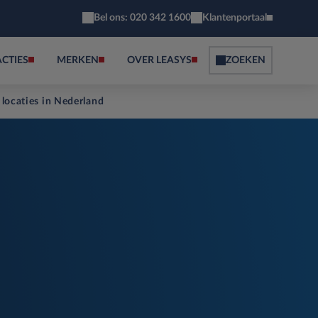
Bel ons: 020 342 1600
Klantenportaal
ACTIES
MERKEN
OVER LEASYS
ZOEKEN
 locaties in Nederland