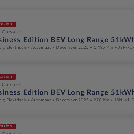
casion
 Corsa-e
siness Edition BEV Long Range 51kW
dig Elektrisch
Automaat
December 2025
1,435 Km
JSP-70
casion
 Corsa-e
siness Edition BEV Long Range 51kW
dig Elektrisch
Automaat
December 2025
270 Km
JSN-41-
casion