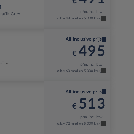
€
h
p/m. incl. btw
rafik Grey
o.b.v 48 mnd en 5,000 km/j
All-inclusive prijs
495
€
-T
p/m. incl. btw
o.b.v 60 mnd en 5,000 km/j
All-inclusive prijs
513
€
p/m. incl. btw
o.b.v 72 mnd en 5,000 km/j