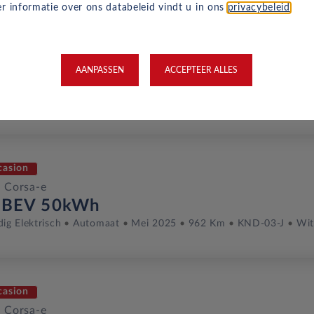
r informatie over ons databeleid vindt u in ons
privacybeleid
.
casion
 Corsa-e
AANPASSEN
ACCEPTEER ALLES
s BEV 50kWh
dig Elektrisch
Automaat
Februari 2025
14,027 Km
KRB-15
casion
 Corsa-e
 BEV 50kWh
dig Elektrisch
Automaat
Mei 2025
962 Km
KND-03-J
Wit
casion
 Corsa-e