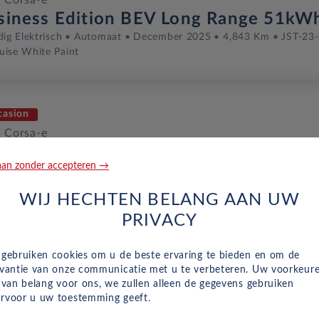
 Corsa-e
siness Edition BEV Long Range 51kW
dig Elektrisch
Automaat
December 2025
4,843 Km
JST-23
uise White Paint
casion
 Corsa-e
ition BEV 50kWh
an zonder accepteren →
dig Elektrisch
Automaat
Januari 2026
1 Km
JSJ-11-Z
Kon
WIJ HECHTEN BELANG AAN UW
PRIVACY
casion
 Corsa-e
 gebruiken cookies om u de beste ervaring te bieden en om de
siness Edition BEV Long Range 51kW
evantie van onze communicatie met u te verbeteren. Uw voorkeur
n van belang voor ons, we zullen alleen de gegevens gebruiken
dig Elektrisch
Automaat
December 2025
77 Km
JSP-73-D
rvoor u uw toestemming geeft.
s White (licht Wit)