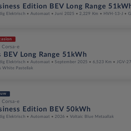
siness Edition BEV Long Range 51kW
dig Elektrisch
Automaat
Juni 2025
2,229 Km
HVH-13-J
G
casion
 Corsa-e
s BEV Long Range 51kWh
dig Elektrisch
Automaat
September 2025
6,523 Km
JGV-27
s White Pastellak
euw
 Corsa-e
siness Edition BEV 50kWh
dig Elektrisch
Automaat
2026
Voltaic Blue Metaallak