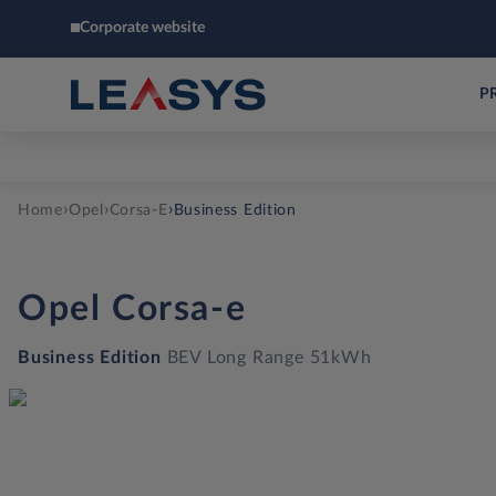
Corporate website
P
›
›
›
Home
Opel
Corsa-E
Business Edition
Opel
Corsa-e
Business Edition
BEV Long Range 51kWh