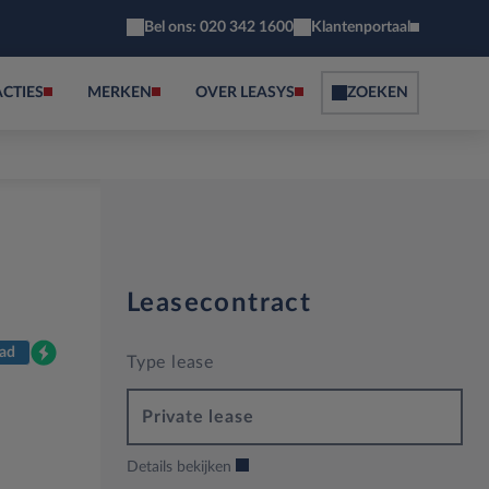
Bel ons: 020 342 1600
Klantenportaal
ACTIES
MERKEN
OVER LEASYS
ZOEKEN
Leasecontract
ad
Type lease
Private lease
Details bekijken