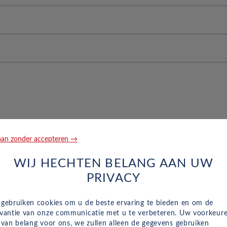
g voorin aan de passagierskant
rofiel in % van: 55, een kwalificatie van: H en een laadindex 
weerstand en 16
r dmv radar & camera
0 en 0
 velgbreedte van 6,5 40,6 en 16,5
de achterstoelen
an zonder accepteren →
Gewicht
Maat
n voertuigen, Tracker Systeem, 0 en autoprobleem assistentie
WIJ HECHTEN BELANG AAN UW
0 g/km
PRIVACY
de passagier, 3-punts gordels achterin in het midden
115 kW
 gebruiken cookies om u de beste ervaring te bieden en om de
evantie van onze communicatie met u te verbeteren. Uw voorkeur
n van belang voor ons, we zullen alleen de gegevens gebruiken