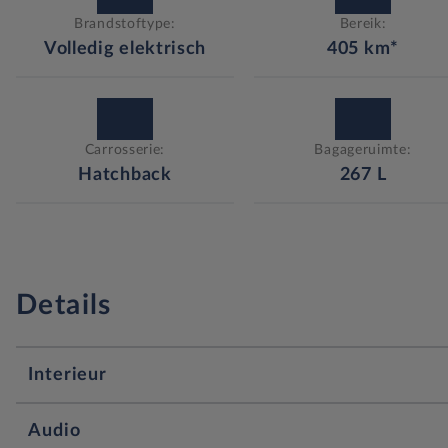
Brandstoftype:
Bereik:
Volledig elektrisch
405
km*
Carrosserie:
Bagageruimte:
Hatchback
267
L
Details
Interieur
12v stopcontact voorin
Audio