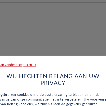
g voorin aan de passagierskant
rofiel in % van: 55, een kwalificatie van: H en een laadindex 
weerstand en 16
r dmv radar & camera
0 en 0
 velgbreedte van 6,5 40,6 en 16,5
de achterstoelen
an zonder accepteren →
Gewicht
Maat
n voertuigen, Tracker Systeem, 0 en autoprobleem assistentie
WIJ HECHTEN BELANG AAN UW
0 g/km
PRIVACY
de passagier, 3-punts gordels achterin in het midden
115 kW
 gebruiken cookies om u de beste ervaring te bieden en om de
evantie van onze communicatie met u te verbeteren. Uw voorkeur
n van belang voor ons, we zullen alleen de gegevens gebruiken