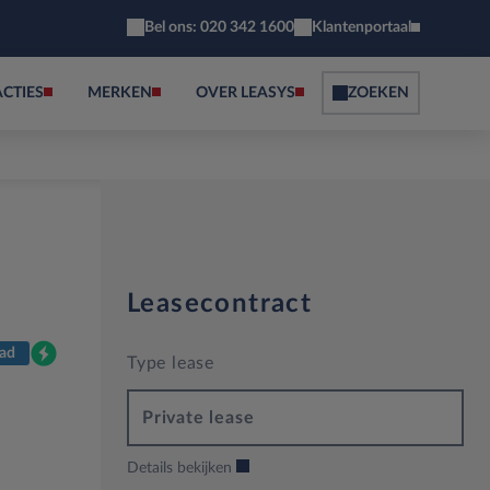
Bel ons: 020 342 1600
Klantenportaal
ACTIES
MERKEN
OVER LEASYS
ZOEKEN
Leasecontract
ad
Type lease
Private lease
Details bekijken