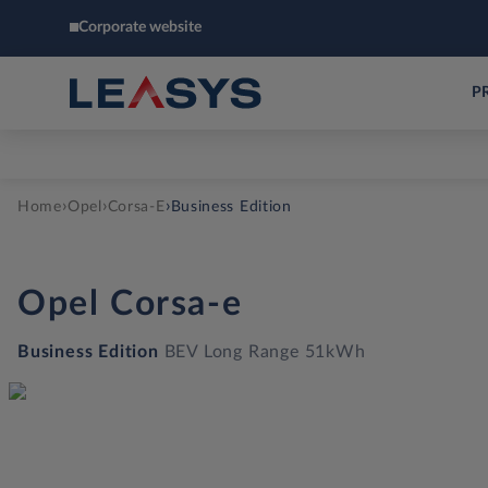
Corporate website
P
›
›
›
Home
Opel
Corsa-E
Business Edition
Opel
Corsa-e
Business Edition
BEV Long Range 51kWh