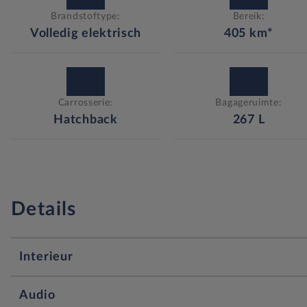
Brandstoftype:
Bereik:
Volledig elektrisch
405
km*
Carrosserie:
Bagageruimte:
Hatchback
267
L
Details
Interieur
12v stopcontact voorin
Audio