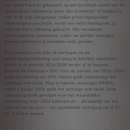
uur, onderhoud en gebaseerd op een minimum aantal van 6+
aantoonbare schadevrije jaren. Een brandstof- of laadpas is
niet in de prijs inbegrepen. Indien je het afgesproken
kilometrage overschrijdt, wordt een extra toeslag van 15
cent per km in rekening gebracht. Om vervelende
verrassingen te voorkomen, zullen we jaarlijks opvragen
hoeveel kilometers je inmiddels hebt gereden.
De overheid is van plan de kortingen op de
motorrijtuigenbelasting voor (plug-in hybride) elektrische
auto’s in de periode 2026-2030 verder af te bouwen.
Elektrische voertuigen (EV): voor de periode van 2026–2029
geldt een korting van 25%. Hierna geldt (vooralsnog) het
volledige mrb-tarief. Plug-in hybride voertuigen (PHEV):
vanaf 1 januari 2026 geldt het volledige mrb-tarief. Deze
aanpassing heeft gevolgen voor het maandelijkse
leasebedrag. Voor 2026 betekent dit – afhankelijk van het
gewicht van de auto – een gemiddelde verhoging van € 25
tot € 60 per maand.