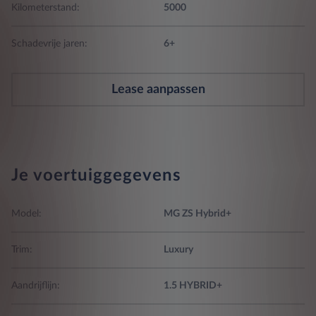
Kilometerstand:
5000
Schadevrije jaren:
6+
Lease aanpassen
Je voertuiggegevens
Model:
MG ZS Hybrid+
Trim:
Luxury
Aandrijflijn:
1.5 HYBRID+