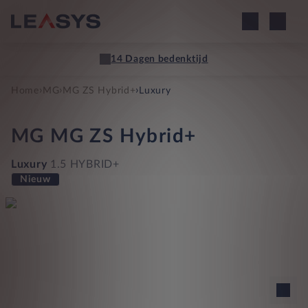
14 Dagen bedenktijd
›
›
›
Home
MG
MG ZS Hybrid+
Luxury
MG
MG ZS Hybrid+
Luxury
1.5 HYBRID+
Nieuw