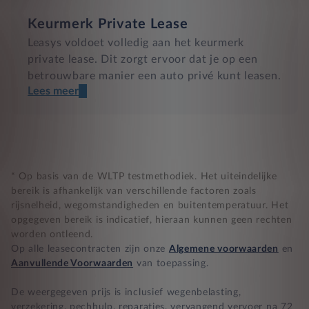
Keurmerk Private Lease
Leasys voldoet volledig aan het keurmerk
private lease. Dit zorgt ervoor dat je op een
betrouwbare manier een auto privé kunt leasen.
Lees meer
Een transparant contract
Compleet product zonder verrassingen
Nooit te hoge financiële lasten
* Op basis van de WLTP testmethodiek. Het uiteindelijke
bereik is afhankelijk van verschillende factoren zoals
rijsnelheid, wegomstandigheden en buitentemperatuur. Het
BB 14 dagen bedenktijd
opgegeven bereik is indicatief, hieraan kunnen geen rechten
worden ontleend.
Zekerheid bij klachten
Op alle leasecontracten zijn onze
Algemene voorwaarden
en
Aanvullende Voorwaarden
van toepassing.
De weergegeven prijs is inclusief wegenbelasting,
verzekering, pechhulp, reparaties, vervangend vervoer na 72