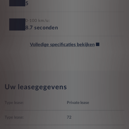
5
0-100 km/u:
8.7
seconden
Volledige specificaties bekijken
Uw leasegegevens
Type lease:
Private lease
Type lease:
72