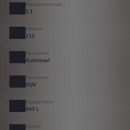
Brandstofverbruik:
5.1
Uitstoot:
115
Transmissie:
Automaat
Carrosserie:
SUV
Bagageruimte:
443
L
Deuren: