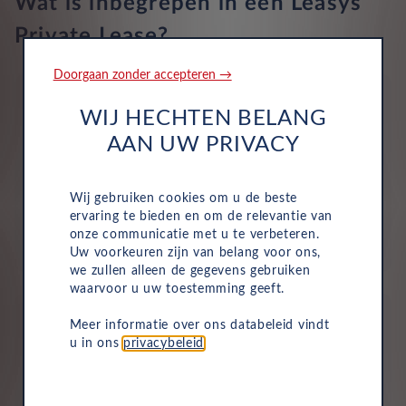
Wat is inbegrepen in een Leasys
Private Lease?
Telefoon integratie Apple CarPlay, Android Auto, 999 maanden
abonnement op Apple, 999 maanden abonnement op Android
en 0 maanden abonnement op Mirrorlink
Doorgaan zonder accepteren →
WIJ HECHTEN BELANG
AAN UW PRIVACY
Wegenbelasting
Wij gebruiken cookies om u de beste
Motorrijtuigenbelasting is volledig inbegrepen in je
ervaring te bieden en om de relevantie van
maandelijkse kosten, dus je hoeft dit niet zelf te
onze communicatie met u te verbeteren.
betalen.
Uw voorkeuren zijn van belang voor ons,
we zullen alleen de gegevens gebruiken
waarvoor u uw toestemming geeft.
Meer informatie over ons databeleid vindt
u in ons
privacybeleid
.
Verzekering