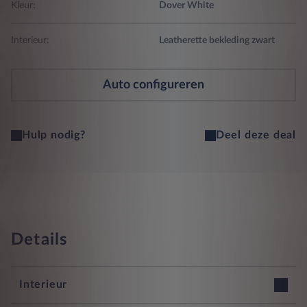
Kleur:
Dover White
Interieur:
Leatherette bekleding zwart
Auto configureren
Hulp nodig?
Deel deze deal
Details
Interieur