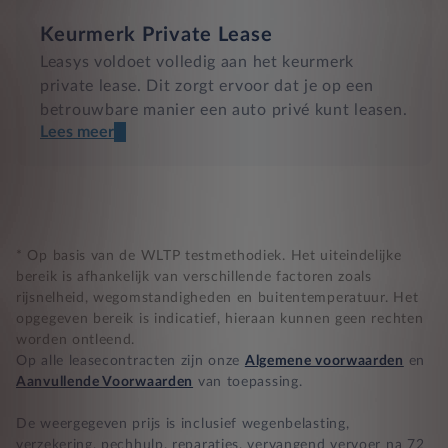
Keurmerk Private Lease
Leasys voldoet volledig aan het keurmerk
private lease. Dit zorgt ervoor dat je op een
betrouwbare manier een auto privé kunt leasen.
Lees meer
Een transparant contract
Compleet product zonder verrassingen
Nooit te hoge financiële lasten
* Op basis van de WLTP testmethodiek. Het uiteindelijke
bereik is afhankelijk van verschillende factoren zoals
rijsnelheid, wegomstandigheden en buitentemperatuur. Het
BB 14 dagen bedenktijd
opgegeven bereik is indicatief, hieraan kunnen geen rechten
worden ontleend.
Zekerheid bij klachten
Op alle leasecontracten zijn onze
Algemene voorwaarden
en
Aanvullende Voorwaarden
van toepassing.
De weergegeven prijs is inclusief wegenbelasting,
verzekering, pechhulp, reparaties, vervangend vervoer na 72