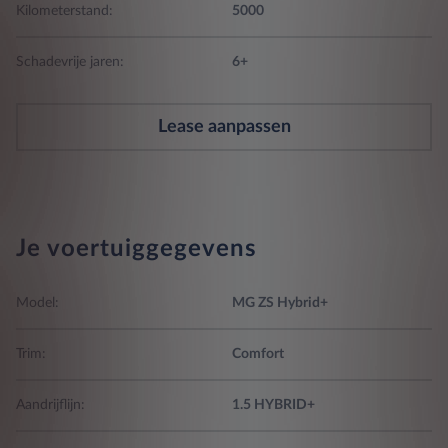
Kilometerstand:
5000
Schadevrije jaren:
6+
Lease aanpassen
Je voertuiggegevens
Model:
MG ZS Hybrid+
Trim:
Comfort
Aandrijflijn:
1.5 HYBRID+