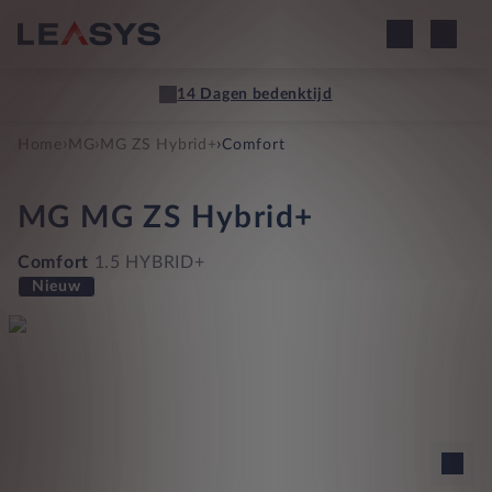
14 Dagen bedenktijd
›
›
›
Home
MG
MG ZS Hybrid+
Comfort
MG
MG ZS Hybrid+
Comfort
1.5 HYBRID+
Nieuw