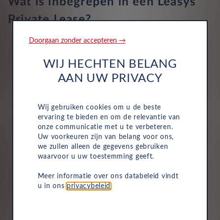
Wat is inbegrepen in een Leasys
Private Lease?
Doorgaan zonder accepteren →
WIJ HECHTEN BELANG
AAN UW PRIVACY
Wegenbelasting
Wij gebruiken cookies om u de beste
Motorrijtuigenbelasting is volledig inbegrepen in je
ervaring te bieden en om de relevantie van
maandelijkse kosten, dus je hoeft dit niet zelf te
onze communicatie met u te verbeteren.
betalen.
Uw voorkeuren zijn van belang voor ons,
we zullen alleen de gegevens gebruiken
waarvoor u uw toestemming geeft.
Meer informatie over ons databeleid vindt
u in ons
privacybeleid
.
Verzekering