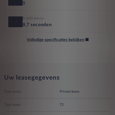
5
0-100 km/u:
8.7
seconden
Volledige specificaties bekijken
Uw leasegegevens
Type lease:
Private lease
Type lease:
72