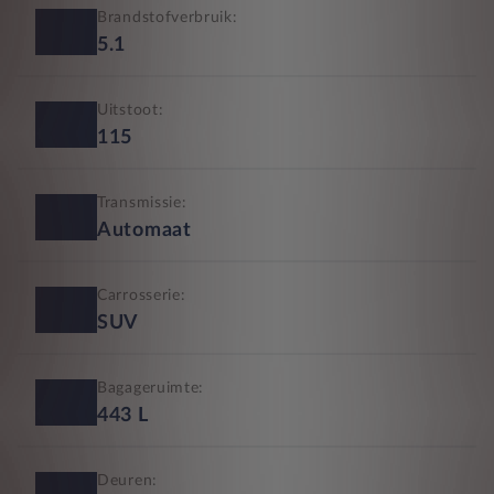
Brandstofverbruik:
5.1
Uitstoot:
115
Transmissie:
Automaat
Carrosserie:
SUV
Bagageruimte:
443
L
Deuren: