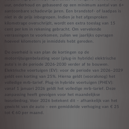
uur, onderhoud en gebaseerd op een minimum aantal van 6+
aantoonbare schadevrije jaren. Een brandstof- of laadpas is
niet in de prijs inbegrepen. Indien je het afgesproken
kilometrage overschrijdt, wordt een extra toeslag van 15
cent per km in rekening gebracht. Om vervelende
verrassingen te voorkomen, zullen we jaarlijks opvragen
hoeveel kilometers je inmiddels hebt gereden.
De overheid is van plan de kortingen op de
motorrijtuigenbelasting voor (plug-in hybride) elektrische
auto’s in de periode 2026-2030 verder af te bouwen.
Elektrische voertuigen (EV): voor de periode van 2026–2029
geldt een korting van 25%. Hierna geldt (vooralsnog) het
volledige mrb-tarief. Plug-in hybride voertuigen (PHEV):
vanaf 1 januari 2026 geldt het volledige mrb-tarief. Deze
aanpassing heeft gevolgen voor het maandelijkse
leasebedrag. Voor 2026 betekent dit – afhankelijk van het
gewicht van de auto – een gemiddelde verhoging van € 25
tot € 60 per maand.