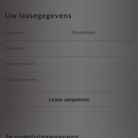
Uw leasegegevens
Type lease:
Private lease
Type lease:
Kilometerstand:
Schadevrije jaren:
Lease aanpassen
Je voertuiggegevens