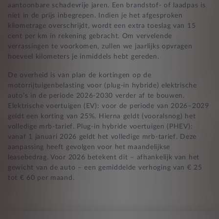
aantoonbare schadevrije jaren. Een brandstof- of laadpas is
niet in de prijs inbegrepen. Indien je het afgesproken
kilometrage overschrijdt, wordt een extra toeslag van 15
cent per km in rekening gebracht. Om vervelende
verrassingen te voorkomen, zullen we jaarlijks opvragen
hoeveel kilometers je inmiddels hebt gereden.
De overheid is van plan de kortingen op de
motorrijtuigenbelasting voor (plug-in hybride) elektrische
auto’s in de periode 2026-2030 verder af te bouwen.
Elektrische voertuigen (EV): voor de periode van 2026–2029
geldt een korting van 25%. Hierna geldt (vooralsnog) het
volledige mrb-tarief. Plug-in hybride voertuigen (PHEV):
vanaf 1 januari 2026 geldt het volledige mrb-tarief. Deze
aanpassing heeft gevolgen voor het maandelijkse
leasebedrag. Voor 2026 betekent dit – afhankelijk van het
gewicht van de auto – een gemiddelde verhoging van € 25
tot € 60 per maand.