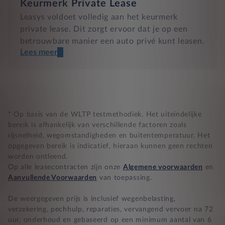
Keurmerk Private Lease
Leasys voldoet volledig aan het keurmerk
private lease. Dit zorgt ervoor dat je op een
betrouwbare manier een auto privé kunt leasen.
Lees meer
Een transparant contract
Compleet product zonder verrassingen
Nooit te hoge financiële lasten
* Op basis van de WLTP testmethodiek. Het uiteindelijke
bereik is afhankelijk van verschillende factoren zoals
rijsnelheid, wegomstandigheden en buitentemperatuur. Het
BB 14 dagen bedenktijd
opgegeven bereik is indicatief, hieraan kunnen geen rechten
worden ontleend.
Zekerheid bij klachten
Op alle leasecontracten zijn onze
Algemene voorwaarden
en
Aanvullende Voorwaarden
van toepassing.
De weergegeven prijs is inclusief wegenbelasting,
verzekering, pechhulp, reparaties, vervangend vervoer na 72
uur, onderhoud en gebaseerd op een minimum aantal van 6