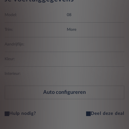
Model:
08
Trim:
More
Aandrijflijn:
Kleur:
Interieur:
Auto configureren
Hulp nodig?
Deel deze deal