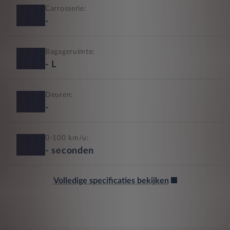
Carrosserie:
-
Bagageruimte:
-
L
Deuren:
-
0-100 km/u:
-
seconden
Volledige specificaties bekijken