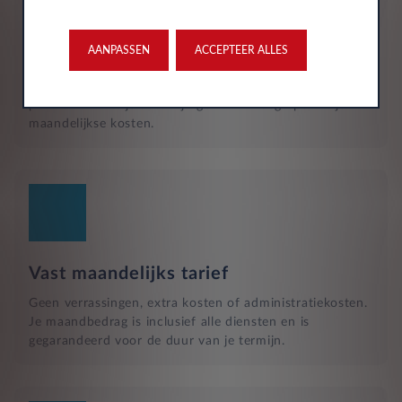
Reparatie en hulp langs de weg
Naast het reguliere onderhoud, zijn kleine reparaties aan
glas of vervangende banden ook inbegrepen in je
AANPASSEN
ACCEPTEER ALLES
maandelijkse kosten en wordt dit geregeld met een
garage bij jou in de buurt. Hulp bij pech en technische
problemen met je auto zijn gewoon inbegrepen in je
maandelijkse kosten.
Vast maandelijks tarief
Geen verrassingen, extra kosten of administratiekosten.
Je maandbedrag is inclusief alle diensten en is
gegarandeerd voor de duur van je termijn.