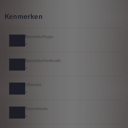
Kenmerken
Brandstoftype:
-
Brandstofverbruik:
-
Uitstoot:
-
Transmissie:
-