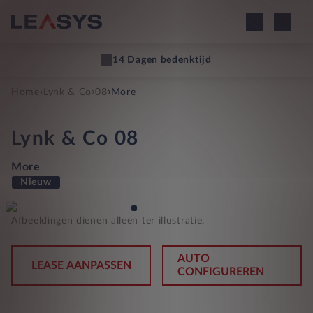
14 Dagen bedenktijd
›
›
›
Home
Lynk & Co
08
More
Lynk & Co
08
More
Nieuw
Afbeeldingen dienen alleen ter illustratie.
AUTO
LEASE AANPASSEN
CONFIGUREREN