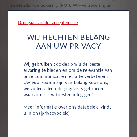
inzittenden-verzekering (POI), WA-verzekering en
uitgebreide dekking, zodat je volledig beschermd bent in
het geval van onvoorziene ongelukken.
Doorgaan zonder accepteren →
WIJ HECHTEN BELANG
AAN UW PRIVACY
Wij gebruiken cookies om u de beste
Aflevering bij jou in de buurt
ervaring te bieden en om de relevantie van
onze communicatie met u te verbeteren.
Door ons uitgebreide dealernetwerk kun je altijd je
Uw voorkeuren zijn van belang voor ons,
nieuwe auto bij jou in de buurt ophalen.
we zullen alleen de gegevens gebruiken
waarvoor u uw toestemming geeft.
Meer informatie over ons databeleid vindt
u in ons
privacybeleid
.