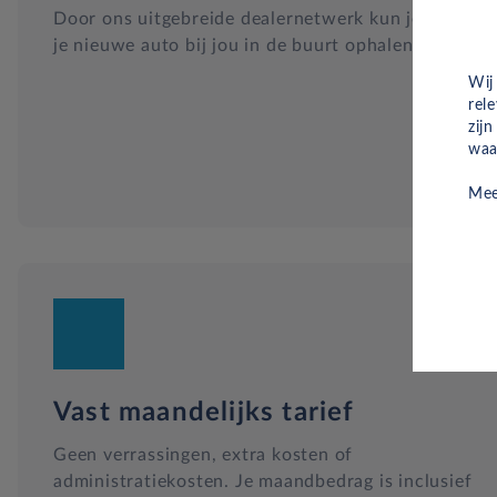
Door ons uitgebreide dealernetwerk kun je altijd
je nieuwe auto bij jou in de buurt ophalen.
Wij
rel
zij
waa
Mee
Vast maandelijks tarief
Geen verrassingen, extra kosten of
administratiekosten. Je maandbedrag is inclusief