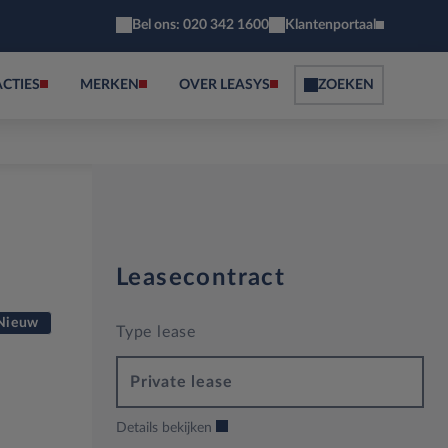
Bel ons: 020 342 1600
Klantenportaal
ACTIES
MERKEN
OVER LEASYS
ZOEKEN
Leasecontract
Nieuw
Type lease
Private lease
Details bekijken