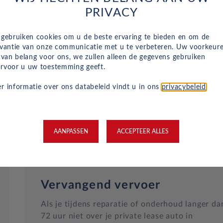
Naast het reguliere onderhoud, zijn kleine
PRIVACY
reparaties aan glas of vervangende banden ook
inbegrepen in je maandelijkse kosten en wordt
 gebruiken cookies om u de beste ervaring te bieden en om de
dit geregeld met een garage bij jou in de buurt.
evantie van onze communicatie met u te verbeteren. Uw voorkeur
Hulp bij pech en technische problemen met je
n van belang voor ons, we zullen alleen de gegevens gebruiken
rvoor u uw toestemming geeft.
auto zijn gewoon inbegrepen in je maandelijkse
kosten.
r informatie over ons databeleid vindt u in ons
privacybeleid
.
AANPASSEN
ACCEPTEER ALLES
Vervangend vervoer
Als je tijdens reparatie of onderhoud langer da
72 uur niet over je private lease auto in