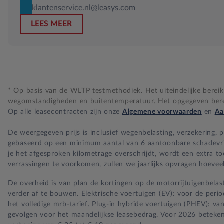
klantenservice.nl@leasys.com
LEES MEER
* Op basis van de WLTP testmethodiek. Het uiteindelijke bereik i
wegomstandigheden en buitentemperatuur. Het opgegeven bereik
Op alle leasecontracten zijn onze
Algemene voorwaarden
en
Aa
De weergegeven prijs is inclusief wegenbelasting, verzekering,
gebaseerd op een minimum aantal van 6 aantoonbare schadevrije 
je het afgesproken kilometrage overschrijdt, wordt een extra t
verrassingen te voorkomen, zullen we jaarlijks opvragen hoeveel
De overheid is van plan de kortingen op de motorrijtuigenbelast
verder af te bouwen. Elektrische voertuigen (EV): voor de per
het volledige mrb-tarief. Plug-in hybride voertuigen (PHEV): va
gevolgen voor het maandelijkse leasebedrag. Voor 2026 beteken