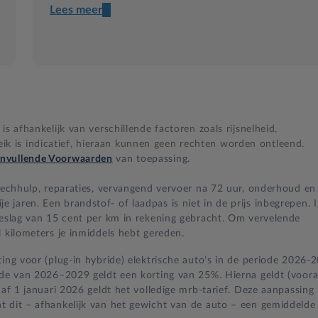
Lees meer
Een transparant contract
Compleet product zonder verrassingen
Nooit te hoge financiële lasten
s afhankelijk van verschillende factoren zoals rijsnelheid,
BB 14 dagen bedenktijd
 is indicatief, hieraan kunnen geen rechten worden ontleend.
nvullende Voorwaarden
van toepassing.
Zekerheid bij klachten
 pechhulp, reparaties, vervangend vervoer na 72 uur, onderhoud en
jaren. Een brandstof- of laadpas is niet in de prijs inbegrepen. 
oeslag van 15 cent per km in rekening gebracht. Om vervelende
 kilometers je inmiddels hebt gereden.
ing voor (plug-in hybride) elektrische auto’s in de periode 2026-
iode van 2026–2029 geldt een korting van 25%. Hierna geldt (voora
naf 1 januari 2026 geldt het volledige mrb-tarief. Deze aanpassing
t dit – afhankelijk van het gewicht van de auto – een gemiddelde