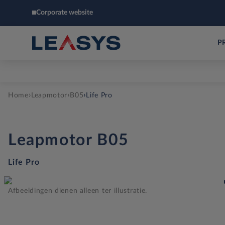
Corporate website
P
›
›
›
Home
Leapmotor
B05
Life Pro
Leapmotor
B05
Life Pro
Afbeeldingen dienen alleen ter illustratie.