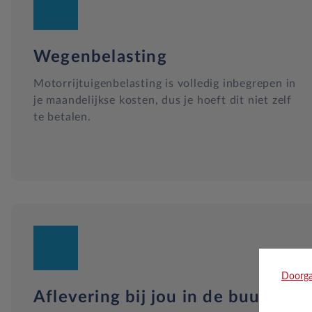
Wegenbelasting
Motorrijtuigenbelasting is volledig inbegrepen in
je maandelijkse kosten, dus je hoeft dit niet zelf
te betalen.
Doorga
Aflevering bij jou in de buurt