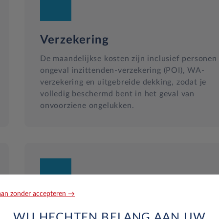
Verzekering
De maandelijkse kosten zijn inclusief personen
ongeval inzittenden-verzekering (POI), WA-
verzekering en uitgebreide dekking, zodat je
volledig beschermd bent in het geval van
onvoorziene ongelukken.
an zonder accepteren →
Reparatie en hulp langs de we
WIJ HECHTEN BELANG AAN UW