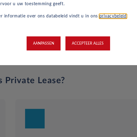
rvoor u uw toestemming geeft.
1 liter
r informatie over ons databeleid vindt u in ons
privacybeleid
.
5.2 l/100km
D
AANPASSEN
ACCEPTEER ALLES
s Private Lease?