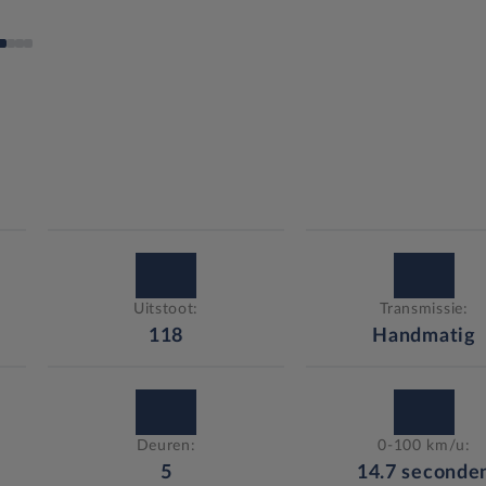
Uitstoot:
Transmissie:
118
Handmatig
Deuren:
0-100 km/u:
5
14.7
seconde