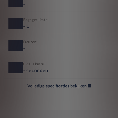
-
Bagageruimte:
-
L
Deuren:
-
0-100 km/u:
-
seconden
Volledige specificaties bekijken