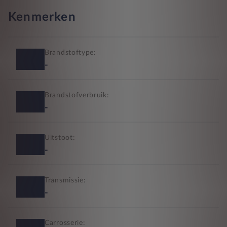
Kenmerken
Brandstoftype:
-
Brandstofverbruik:
-
Uitstoot:
-
Transmissie:
-
Carrosserie: