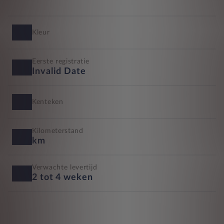
Kleur
Eerste registratie
Invalid Date
Kenteken
Kilometerstand
km
Verwachte levertijd
2 tot 4 weken