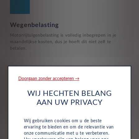
Wegenbelasting
Motorrijtuigenbelasting is volledig inbegrepen in je
maandelijkse kosten, dus je hoeft dit niet zelf te
betalen.
Doorgaan zonder accepteren →
WIJ HECHTEN BELANG
Verzekering
AAN UW PRIVACY
De maandelijkse kosten zijn inclusief personen ongeval
inzittenden-verzekering (POI), WA-verzekering en
Wij gebruiken cookies om u de beste
uitgebreide dekking, zodat je volledig beschermd bent in
ervaring te bieden en om de relevantie van
het geval van onvoorziene ongelukken.
onze communicatie met u te verbeteren.