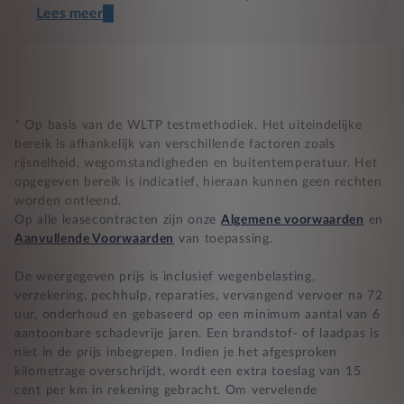
Lees meer
Een transparant contract
Compleet product zonder verrassingen
Nooit te hoge financiële lasten
* Op basis van de WLTP testmethodiek. Het uiteindelijke
bereik is afhankelijk van verschillende factoren zoals
rijsnelheid, wegomstandigheden en buitentemperatuur. Het
BB 14 dagen bedenktijd
opgegeven bereik is indicatief, hieraan kunnen geen rechten
worden ontleend.
Zekerheid bij klachten
Op alle leasecontracten zijn onze
Algemene voorwaarden
en
Aanvullende Voorwaarden
van toepassing.
De weergegeven prijs is inclusief wegenbelasting,
verzekering, pechhulp, reparaties, vervangend vervoer na 72
uur, onderhoud en gebaseerd op een minimum aantal van 6
aantoonbare schadevrije jaren. Een brandstof- of laadpas is
niet in de prijs inbegrepen. Indien je het afgesproken
kilometrage overschrijdt, wordt een extra toeslag van 15
cent per km in rekening gebracht. Om vervelende