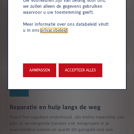
Uw voorkeuren zijn van belang voor ons,
we zullen alleen de gegevens gebruiken
waarvoor u uw toestemming geeft.
Meer informatie over ons databeleid vindt
u in ons
privacybeleid
.
Aflevering bij jou in de buurt
Door ons uitgebreide dealernetwerk kun je altijd je
nieuwe auto bij jou in de buurt ophalen.
AANPASSEN
ACCEPTEER ALLES
Reparatie en hulp langs de weg
Naast het reguliere onderhoud, zijn kleine reparaties aan
glas of vervangende banden ook inbegrepen in je
maandelijkse kosten en wordt dit geregeld met een