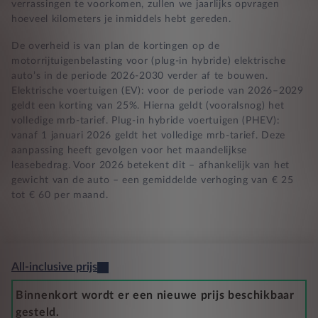
verrassingen te voorkomen, zullen we jaarlijks opvragen
hoeveel kilometers je inmiddels hebt gereden.
De overheid is van plan de kortingen op de
motorrijtuigenbelasting voor (plug-in hybride) elektrische
auto’s in de periode 2026-2030 verder af te bouwen.
Elektrische voertuigen (EV): voor de periode van 2026–2029
geldt een korting van 25%. Hierna geldt (vooralsnog) het
volledige mrb-tarief. Plug-in hybride voertuigen (PHEV):
vanaf 1 januari 2026 geldt het volledige mrb-tarief. Deze
aanpassing heeft gevolgen voor het maandelijkse
leasebedrag. Voor 2026 betekent dit – afhankelijk van het
gewicht van de auto – een gemiddelde verhoging van € 25
tot € 60 per maand.
All-inclusive prijs
Binnenkort wordt er een nieuwe prijs beschikbaar
gesteld.