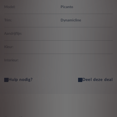
Model:
Picanto
Trim:
Dynamicline
Aandrijflijn:
Kleur:
Interieur:
Hulp nodig?
Deel deze deal