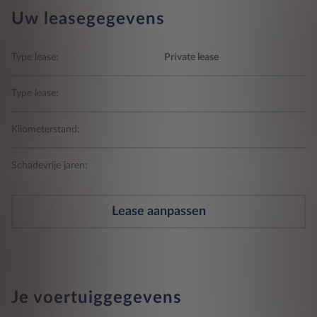
Uw leasegegevens
Type lease:
Private lease
Type lease:
Kilometerstand:
Schadevrije jaren:
Lease aanpassen
Je voertuiggegevens