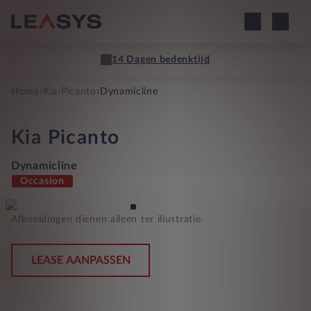
14 Dagen bedenktijd
›
›
›
Home
Kia
Picanto
Dynamicline
Kia
Picanto
Dynamicline
Occasion
Afbeeldingen dienen alleen ter illustratie.
LEASE AANPASSEN