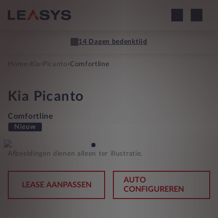
14 Dagen bedenktijd
›
›
›
Home
Kia
Picanto
Comfortline
Kia
Picanto
Comfortline
Nieuw
Afbeeldingen dienen alleen ter illustratie.
AUTO
LEASE AANPASSEN
CONFIGUREREN