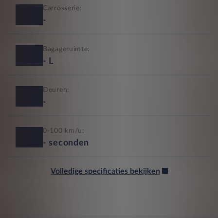
Carrosserie:
-
Bagageruimte:
-
L
Deuren:
-
0-100 km/u:
-
seconden
Volledige specificaties bekijken