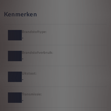
Kenmerken
Brandstoftype:
-
Brandstofverbruik:
-
Uitstoot:
-
Transmissie:
-