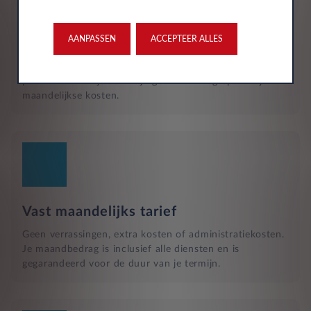
Reparatie en hulp langs de weg
Naast het reguliere onderhoud, zijn kleine reparaties aan
glas of vervangende banden ook inbegrepen in je
AANPASSEN
ACCEPTEER ALLES
maandelijkse kosten en wordt dit geregeld met een
garage bij jou in de buurt. Hulp bij pech en technische
problemen met je auto zijn gewoon inbegrepen in je
maandelijkse kosten.
Vast maandelijks tarief
Geen verrassingen, extra kosten of administratiekosten.
Je maandbedrag is inclusief alle diensten en is
gegarandeerd voor de duur van je termijn.