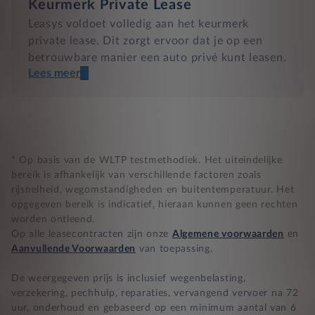
Keurmerk Private Lease
Leasys voldoet volledig aan het keurmerk
private lease. Dit zorgt ervoor dat je op een
betrouwbare manier een auto privé kunt leasen.
Lees meer
Een transparant contract
Compleet product zonder verrassingen
Nooit te hoge financiële lasten
* Op basis van de WLTP testmethodiek. Het uiteindelijke
bereik is afhankelijk van verschillende factoren zoals
rijsnelheid, wegomstandigheden en buitentemperatuur. Het
BB 14 dagen bedenktijd
opgegeven bereik is indicatief, hieraan kunnen geen rechten
worden ontleend.
Zekerheid bij klachten
Op alle leasecontracten zijn onze
Algemene voorwaarden
en
Aanvullende Voorwaarden
van toepassing.
De weergegeven prijs is inclusief wegenbelasting,
verzekering, pechhulp, reparaties, vervangend vervoer na 72
uur, onderhoud en gebaseerd op een minimum aantal van 6