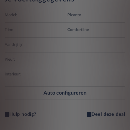
Model:
Picanto
Trim:
Comfortline
Aandrijflijn:
Kleur:
Interieur:
Auto configureren
Hulp nodig?
Deel deze deal