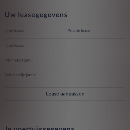
Uw leasegegevens
Type lease:
Private lease
Type lease:
Kilometerstand:
Schadevrije jaren:
Lease aanpassen
Je voertuiggegevens