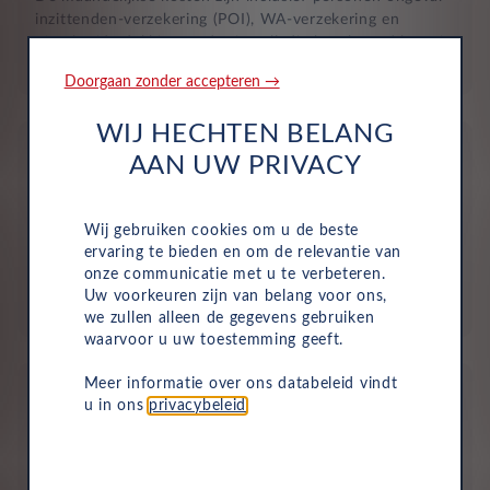
inzittenden-verzekering (POI), WA-verzekering en
uitgebreide dekking, zodat je volledig beschermd bent in
het geval van onvoorziene ongelukken.
Doorgaan zonder accepteren →
WIJ HECHTEN BELANG
AAN UW PRIVACY
Wij gebruiken cookies om u de beste
Aflevering bij jou in de buurt
ervaring te bieden en om de relevantie van
onze communicatie met u te verbeteren.
Door ons uitgebreide dealernetwerk kun je altijd je
Uw voorkeuren zijn van belang voor ons,
nieuwe auto bij jou in de buurt ophalen.
we zullen alleen de gegevens gebruiken
waarvoor u uw toestemming geeft.
Meer informatie over ons databeleid vindt
u in ons
privacybeleid
.