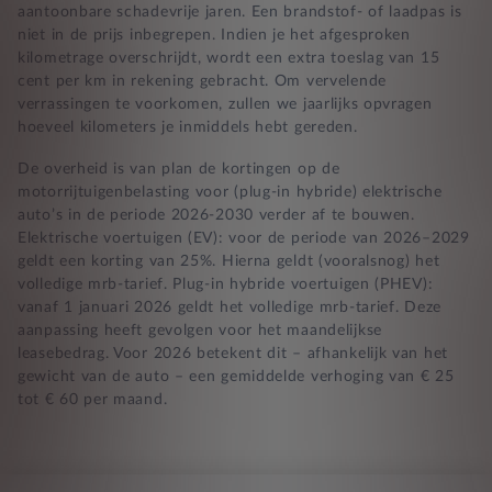
aantoonbare schadevrije jaren. Een brandstof- of laadpas is
niet in de prijs inbegrepen. Indien je het afgesproken
kilometrage overschrijdt, wordt een extra toeslag van 15
cent per km in rekening gebracht. Om vervelende
verrassingen te voorkomen, zullen we jaarlijks opvragen
hoeveel kilometers je inmiddels hebt gereden.
De overheid is van plan de kortingen op de
motorrijtuigenbelasting voor (plug-in hybride) elektrische
auto’s in de periode 2026-2030 verder af te bouwen.
Elektrische voertuigen (EV): voor de periode van 2026–2029
geldt een korting van 25%. Hierna geldt (vooralsnog) het
volledige mrb-tarief. Plug-in hybride voertuigen (PHEV):
vanaf 1 januari 2026 geldt het volledige mrb-tarief. Deze
aanpassing heeft gevolgen voor het maandelijkse
leasebedrag. Voor 2026 betekent dit – afhankelijk van het
gewicht van de auto – een gemiddelde verhoging van € 25
tot € 60 per maand.