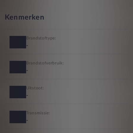
Kenmerken
Brandstoftype:
-
Brandstofverbruik:
-
Uitstoot:
-
Transmissie:
-