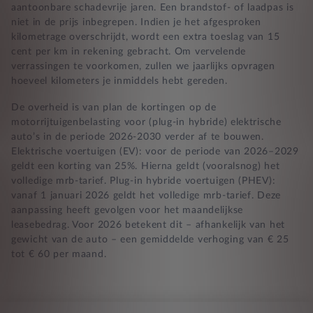
aantoonbare schadevrije jaren. Een brandstof- of laadpas is
niet in de prijs inbegrepen. Indien je het afgesproken
kilometrage overschrijdt, wordt een extra toeslag van 15
cent per km in rekening gebracht. Om vervelende
verrassingen te voorkomen, zullen we jaarlijks opvragen
hoeveel kilometers je inmiddels hebt gereden.
De overheid is van plan de kortingen op de
motorrijtuigenbelasting voor (plug-in hybride) elektrische
auto’s in de periode 2026-2030 verder af te bouwen.
Elektrische voertuigen (EV): voor de periode van 2026–2029
geldt een korting van 25%. Hierna geldt (vooralsnog) het
volledige mrb-tarief. Plug-in hybride voertuigen (PHEV):
vanaf 1 januari 2026 geldt het volledige mrb-tarief. Deze
aanpassing heeft gevolgen voor het maandelijkse
leasebedrag. Voor 2026 betekent dit – afhankelijk van het
gewicht van de auto – een gemiddelde verhoging van € 25
tot € 60 per maand.