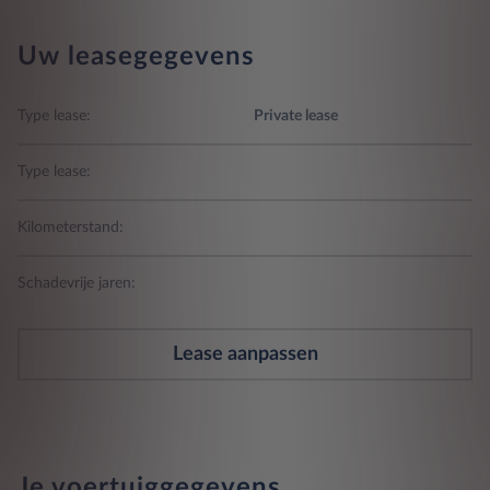
Uw leasegegevens
Type lease:
Private lease
Type lease:
Kilometerstand:
Schadevrije jaren:
Lease aanpassen
Je voertuiggegevens