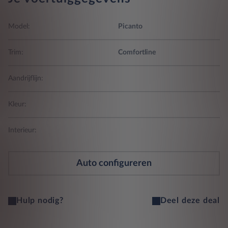
Model:
Picanto
Trim:
Comfortline
Aandrijflijn:
Kleur:
Interieur:
Auto configureren
Hulp nodig?
Deel deze deal