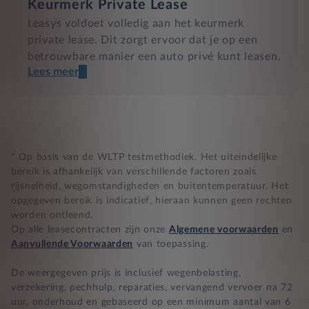
Keurmerk Private Lease
Leasys voldoet volledig aan het keurmerk
private lease. Dit zorgt ervoor dat je op een
betrouwbare manier een auto privé kunt leasen.
Lees meer
Een transparant contract
Compleet product zonder verrassingen
Nooit te hoge financiële lasten
* Op basis van de WLTP testmethodiek. Het uiteindelijke
bereik is afhankelijk van verschillende factoren zoals
rijsnelheid, wegomstandigheden en buitentemperatuur. Het
BB 14 dagen bedenktijd
opgegeven bereik is indicatief, hieraan kunnen geen rechten
worden ontleend.
Zekerheid bij klachten
Op alle leasecontracten zijn onze
Algemene voorwaarden
en
Aanvullende Voorwaarden
van toepassing.
De weergegeven prijs is inclusief wegenbelasting,
verzekering, pechhulp, reparaties, vervangend vervoer na 72
uur, onderhoud en gebaseerd op een minimum aantal van 6