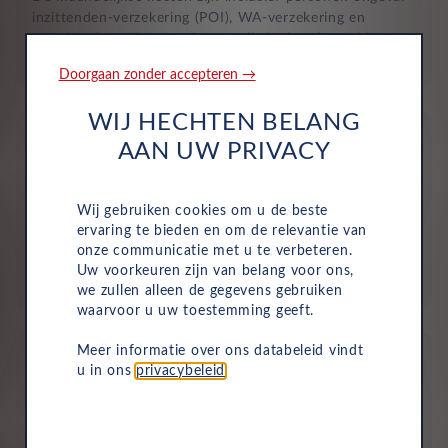
inzittenden-verzekering (POI), WA-verzekering en
uitgebreide dekking, zodat je volledig beschermd bent in
het geval van onvoorziene ongelukken.
Doorgaan zonder accepteren →
WIJ HECHTEN BELANG
AAN UW PRIVACY
Wij gebruiken cookies om u de beste
Aflevering bij jou in de buurt
ervaring te bieden en om de relevantie van
onze communicatie met u te verbeteren.
Door ons uitgebreide dealernetwerk kun je altijd je
Uw voorkeuren zijn van belang voor ons,
nieuwe auto bij jou in de buurt ophalen.
we zullen alleen de gegevens gebruiken
waarvoor u uw toestemming geeft.
Meer informatie over ons databeleid vindt
u in ons
privacybeleid
.