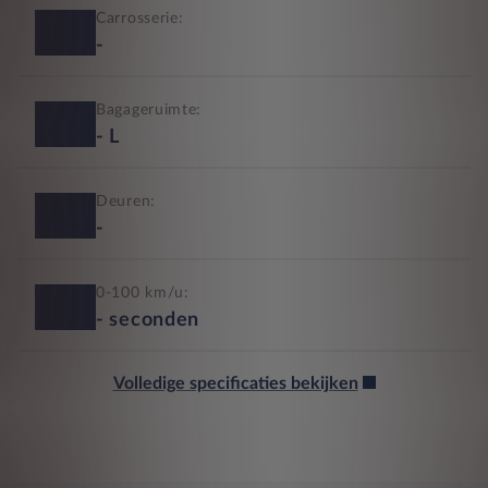
Carrosserie:
-
Bagageruimte:
-
L
Deuren:
-
0-100 km/u:
-
seconden
Volledige specificaties bekijken