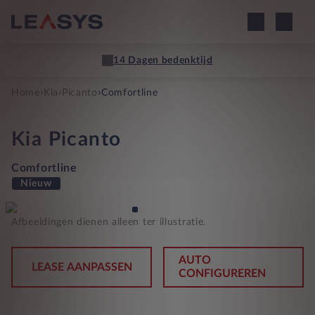
14 Dagen bedenktijd
›
›
›
Home
Kia
Picanto
Comfortline
Kia
Picanto
Comfortline
Nieuw
Afbeeldingen dienen alleen ter illustratie.
AUTO
LEASE AANPASSEN
CONFIGUREREN