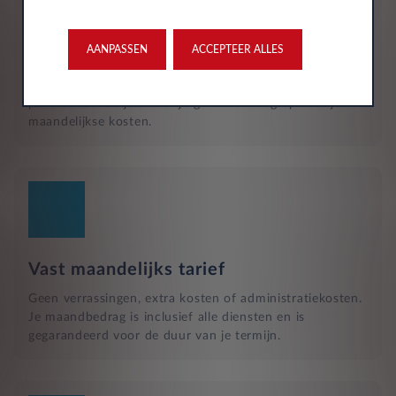
Reparatie en hulp langs de weg
Naast het reguliere onderhoud, zijn kleine reparaties aan
glas of vervangende banden ook inbegrepen in je
AANPASSEN
ACCEPTEER ALLES
maandelijkse kosten en wordt dit geregeld met een
garage bij jou in de buurt. Hulp bij pech en technische
problemen met je auto zijn gewoon inbegrepen in je
maandelijkse kosten.
Vast maandelijks tarief
Geen verrassingen, extra kosten of administratiekosten.
Je maandbedrag is inclusief alle diensten en is
gegarandeerd voor de duur van je termijn.