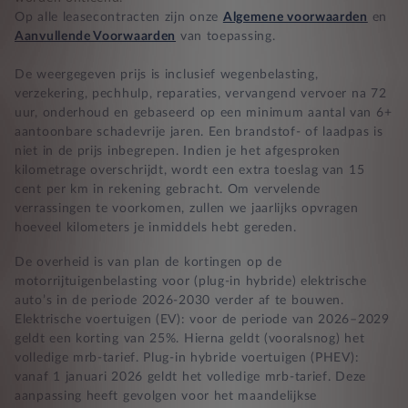
Zekerheid bij klachten
Op alle leasecontracten zijn onze
Algemene voorwaarden
en
Aanvullende Voorwaarden
van toepassing.
De weergegeven prijs is inclusief wegenbelasting,
verzekering, pechhulp, reparaties, vervangend vervoer na 72
uur, onderhoud en gebaseerd op een minimum aantal van 6+
aantoonbare schadevrije jaren. Een brandstof- of laadpas is
niet in de prijs inbegrepen. Indien je het afgesproken
kilometrage overschrijdt, wordt een extra toeslag van 15
cent per km in rekening gebracht. Om vervelende
verrassingen te voorkomen, zullen we jaarlijks opvragen
hoeveel kilometers je inmiddels hebt gereden.
De overheid is van plan de kortingen op de
motorrijtuigenbelasting voor (plug-in hybride) elektrische
auto’s in de periode 2026-2030 verder af te bouwen.
Elektrische voertuigen (EV): voor de periode van 2026–2029
geldt een korting van 25%. Hierna geldt (vooralsnog) het
volledige mrb-tarief. Plug-in hybride voertuigen (PHEV):
vanaf 1 januari 2026 geldt het volledige mrb-tarief. Deze
aanpassing heeft gevolgen voor het maandelijkse