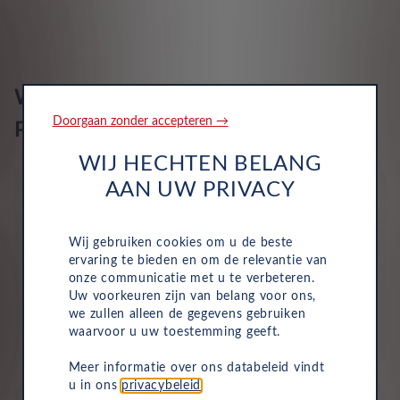
Apps controle
Remsyst ter prev mrdere botsingen
Telefoon integratie Apple CarPlay, Android Auto, 120 maanden
abonnement op Apple, 120 maanden abonnement op Android
en 0 maanden abonnement op Mirrorlink
Airbags 7
Wat is inbegrepen in een Leasys
Doorgaan zonder accepteren →
Private Lease?
2 actieve rijbaan controle, snelweg assistent / piloot en traffic
jam assist
WIJ HECHTEN BELANG
AAN UW PRIVACY
Wij gebruiken cookies om u de beste
ervaring te bieden en om de relevantie van
Wegenbelasting
onze communicatie met u te verbeteren.
Uw voorkeuren zijn van belang voor ons,
Motorrijtuigenbelasting is volledig inbegrepen in je
we zullen alleen de gegevens gebruiken
maandelijkse kosten, dus je hoeft dit niet zelf te
waarvoor u uw toestemming geeft.
betalen.
Meer informatie over ons databeleid vindt
u in ons
privacybeleid
.