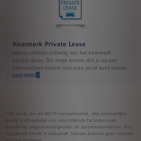
Keurmerk Private Lease
Leasys voldoet volledig aan het keurmerk
private lease. Dit zorgt ervoor dat je op een
betrouwbare manier een auto privé kunt leasen.
Lees meer
Een transparant contract
Compleet product zonder verrassingen
Nooit te hoge financiële lasten
* Op basis van de WLTP testmethodiek. Het uiteindelijke
bereik is afhankelijk van verschillende factoren zoals
rijsnelheid, wegomstandigheden en buitentemperatuur. Het
BB 14 dagen bedenktijd
opgegeven bereik is indicatief, hieraan kunnen geen rechten
worden ontleend.