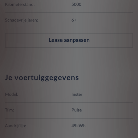
Kilometerstand:
5000
Schadevrije jaren:
6+
Lease aanpassen
Je voertuiggegevens
Model:
Inster
Trim:
Pulse
Aandrijflijn:
49kWh