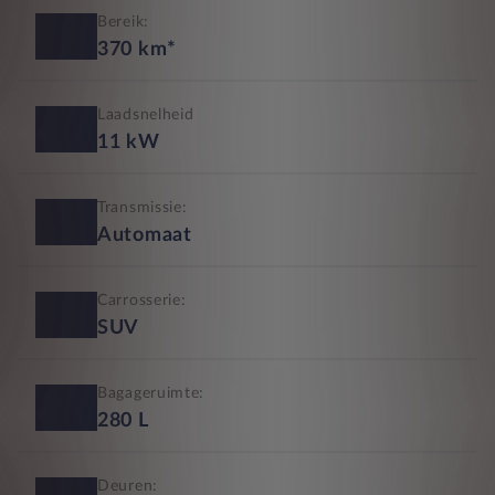
Bereik:
370
km*
Laadsnelheid
11
kW
Transmissie:
Automaat
Carrosserie:
SUV
Bagageruimte:
280
L
Deuren: