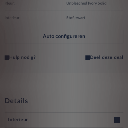
Kleur:
Unbleached Ivory Solid
Interieur:
Stof, zwart
Auto configureren
Hulp nodig?
Deel deze deal
Details
Interieur