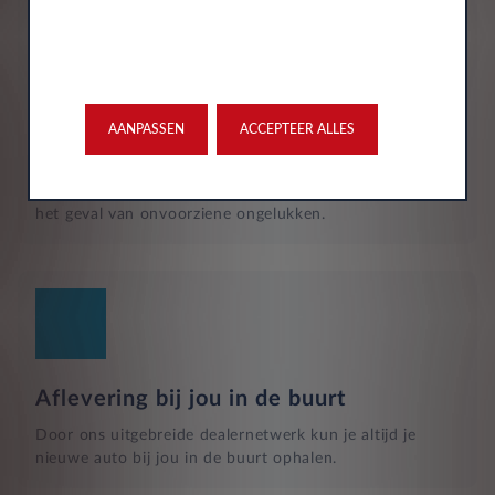
Verzekering
AANPASSEN
ACCEPTEER ALLES
De maandelijkse kosten zijn inclusief personen ongeval
inzittenden-verzekering (POI), WA-verzekering en
uitgebreide dekking, zodat je volledig beschermd bent in
het geval van onvoorziene ongelukken.
Aflevering bij jou in de buurt
Door ons uitgebreide dealernetwerk kun je altijd je
nieuwe auto bij jou in de buurt ophalen.