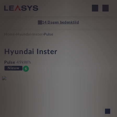
14 Dagen bedenktijd
›
›
›
Home
Hyundai
Inster
Pulse
Hyundai
Inster
Pulse
49kWh
Nieuw