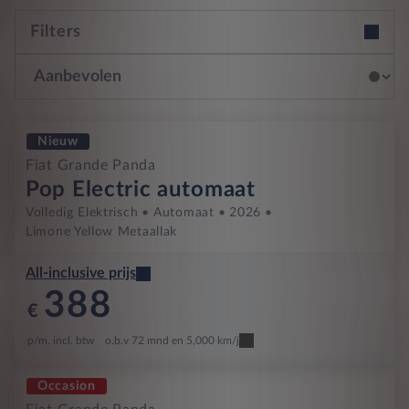
Filters
Nieuw
Fiat Grande Panda
Pop Electric automaat
Volledig Elektrisch
Automaat
2026
Limone Yellow Metaallak
All-inclusive prijs
388
€
p/m. incl. btw
o.b.v 72 mnd en 5,000 km/j
Occasion