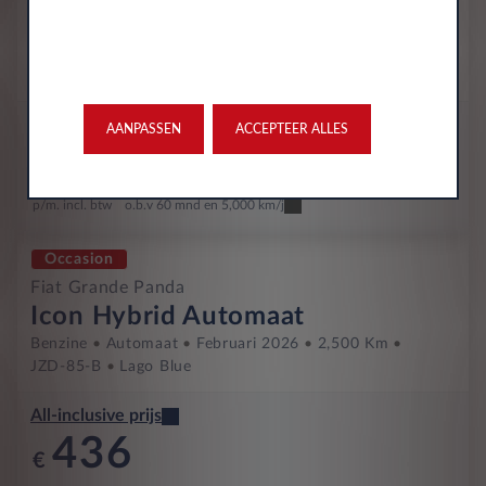
(red) EV 44kWh 113 AC 11kW
Volledig Elektrisch
Automaat
November 2025
3,085 Km
JPD-03-J
Passione Red
All-inclusive prijs
AANPASSEN
ACCEPTEER ALLES
433
€
p/m. incl. btw
o.b.v 60 mnd en 5,000 km/j
Occasion
Fiat Grande Panda
Icon Hybrid Automaat
Benzine
Automaat
Februari 2026
2,500 Km
JZD-85-B
Lago Blue
All-inclusive prijs
436
€