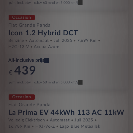
p/m. incl. btw
o.b.v 60 mnd en 5,000 km/j
Occasion
Fiat Grande Panda
Icon 1.2 Hybrid DCT
Benzine
Automaat
Juli 2025
7,699 Km
HZG-13-V
Acqua Azure
All-inclusive prijs
439
€
p/m. incl. btw
o.b.v 60 mnd en 5,000 km/j
Occasion
Fiat Grande Panda
La Prima EV 44kWh 113 AC 11kW
Volledig Elektrisch
Automaat
Juli 2025
16,789 Km
HXJ-96-Z
Lago Blue Metaallak