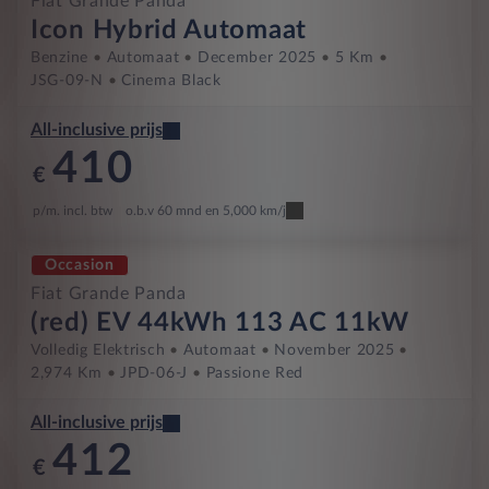
Fiat Grande Panda
Icon Hybrid Automaat
Benzine
Automaat
December 2025
5 Km
JSG-09-N
Cinema Black
All-inclusive prijs
410
€
p/m. incl. btw
o.b.v 60 mnd en 5,000 km/j
Occasion
Fiat Grande Panda
(red) EV 44kWh 113 AC 11kW
Volledig Elektrisch
Automaat
November 2025
2,974 Km
JPD-06-J
Passione Red
All-inclusive prijs
412
€