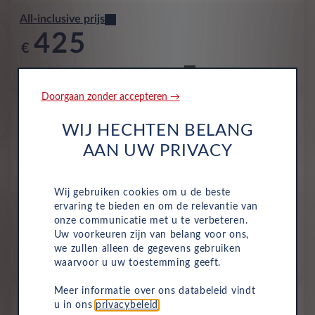
All-inclusive prijs
425
€
p/m. incl. btw
o.b.v 60 mnd en 5,000 km/j
Doorgaan zonder accepteren →
Occasion
Fiat Grande Panda
WIJ HECHTEN BELANG
La Prima EV 44kWh 113 AC 11kW
AAN UW PRIVACY
Volledig Elektrisch
Automaat
Juli 2025
8,836 Km
HXB-30-V
Cinema Black
Wij gebruiken cookies om u de beste
ervaring te bieden en om de relevantie van
All-inclusive prijs
onze communicatie met u te verbeteren.
429
Uw voorkeuren zijn van belang voor ons,
€
we zullen alleen de gegevens gebruiken
p/m. incl. btw
o.b.v 60 mnd en 5,000 km/j
waarvoor u uw toestemming geeft.
Meer informatie over ons databeleid vindt
Occasion
u in ons
privacybeleid
.
Fiat Grande Panda