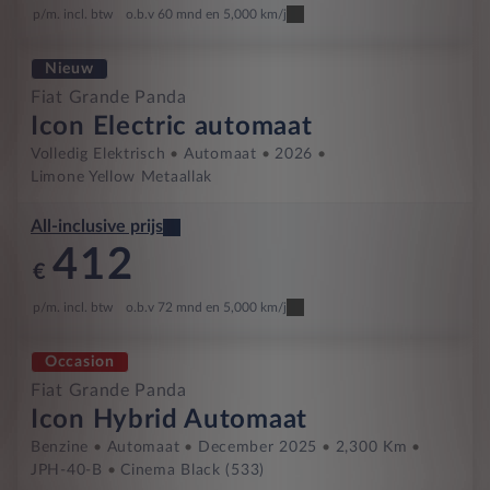
p/m. incl. btw
o.b.v 60 mnd en 5,000 km/j
Nieuw
Fiat Grande Panda
Icon Electric automaat
Volledig Elektrisch
Automaat
2026
Limone Yellow Metaallak
All-inclusive prijs
412
€
p/m. incl. btw
o.b.v 72 mnd en 5,000 km/j
Occasion
Fiat Grande Panda
Icon Hybrid Automaat
Benzine
Automaat
December 2025
2,300 Km
JPH-40-B
Cinema Black (533)