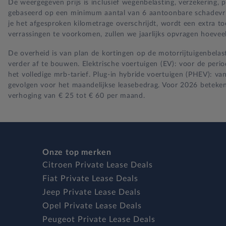
De weergegeven prijs is inclusief wegenbelasting, verzekering,
gebaseerd op een minimum aantal van 6 aantoonbare schadevrije 
je het afgesproken kilometrage overschrijdt, wordt een extra t
verrassingen te voorkomen, zullen we jaarlijks opvragen hoeveel
De overheid is van plan de kortingen op de motorrijtuigenbelast
verder af te bouwen. Elektrische voertuigen (EV): voor de per
het volledige mrb-tarief. Plug-in hybride voertuigen (PHEV): va
gevolgen voor het maandelijkse leasebedrag. Voor 2026 beteken
verhoging van € 25 tot € 60 per maand.
Onze top merken
Citroen Private Lease Deals
Fiat Private Lease Deals
Jeep Private Lease Deals
Opel Private Lease Deals
Peugeot Private Lease Deals