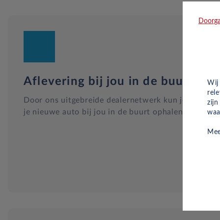
Doorga
Aflevering bij jou in de buurt
Wij
rel
Door ons uitgebreide dealernetwerk kun je altijd
zij
je nieuwe auto bij jou in de buurt ophalen.
waa
Mee