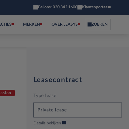
Bel ons: 020 342 1600
Klantenportaal
ACTIES
MERKEN
OVER LEASYS
ZOEKEN
Leasecontract
asion
Type lease
Private lease
Details bekijken