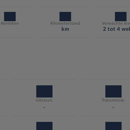
Kenteken
Kilometerstand
Verwachte leve
km
2 tot 4 w
Uitstoot:
Transmissie:
-
-