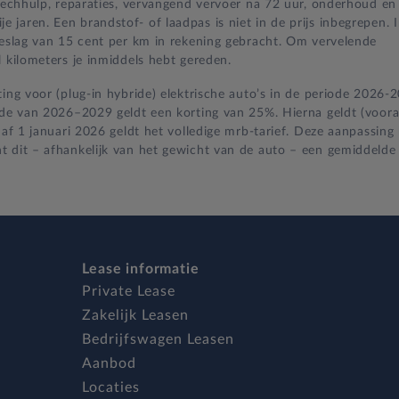
 pechhulp, reparaties, vervangend vervoer na 72 uur, onderhoud en
jaren. Een brandstof- of laadpas is niet in de prijs inbegrepen. 
oeslag van 15 cent per km in rekening gebracht. Om vervelende
 kilometers je inmiddels hebt gereden.
ing voor (plug-in hybride) elektrische auto’s in de periode 2026-
iode van 2026–2029 geldt een korting van 25%. Hierna geldt (voora
naf 1 januari 2026 geldt het volledige mrb-tarief. Deze aanpassing
t dit – afhankelijk van het gewicht van de auto – een gemiddelde
Lease informatie
Private Lease
Zakelijk Leasen
Bedrijfswagen Leasen
Aanbod
Locaties