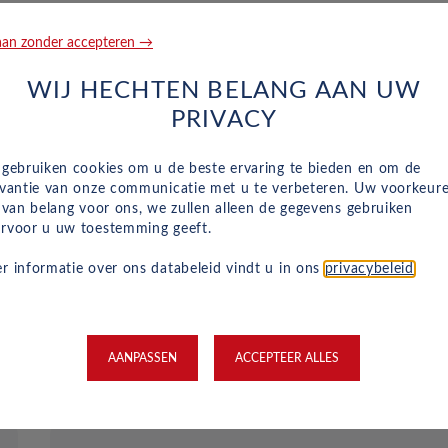
an zonder accepteren →
WIJ HECHTEN BELANG AAN UW
PRIVACY
Reparatie en hulp langs de we
 gebruiken cookies om u de beste ervaring te bieden en om de
evantie van onze communicatie met u te verbeteren. Uw voorkeur
Naast het reguliere onderhoud, zijn kleine
n van belang voor ons, we zullen alleen de gegevens gebruiken
reparaties aan glas of vervangende banden ook
rvoor u uw toestemming geeft.
inbegrepen in je maandelijkse kosten en wordt
r informatie over ons databeleid vindt u in ons
privacybeleid
.
dit geregeld met een garage bij jou in de buurt.
Hulp bij pech en technische problemen met je
auto zijn gewoon inbegrepen in je maandelijkse
kosten.
AANPASSEN
ACCEPTEER ALLES