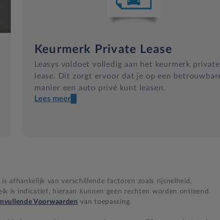
Keurmerk Private Lease
Leasys voldoet volledig aan het keurmerk private
lease. Dit zorgt ervoor dat je op een betrouwbar
manier een auto privé kunt leasen.
Lees meer
Een transparant contract
Compleet product zonder verrassingen
Nooit te hoge financiële lasten
s afhankelijk van verschillende factoren zoals rijsnelheid,
BB 14 dagen bedenktijd
 is indicatief, hieraan kunnen geen rechten worden ontleend.
nvullende Voorwaarden
van toepassing.
Zekerheid bij klachten