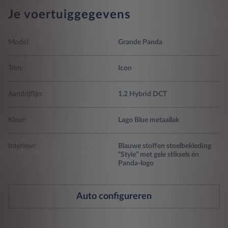
Je voertuiggegevens
Model:
Grande Panda
Trim:
Icon
Aandrijflijn:
1.2 Hybrid DCT
Kleur:
Lago Blue metaallak
Interieur:
Blauwe stoffen stoelbekleding
“Style” met gele stiksels én
Panda-logo
Auto configureren