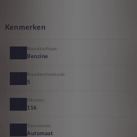
Kenmerken
Brandstoftype:
Benzine
Brandstofverbruik:
5
Uitstoot:
116
Transmissie:
Automaat