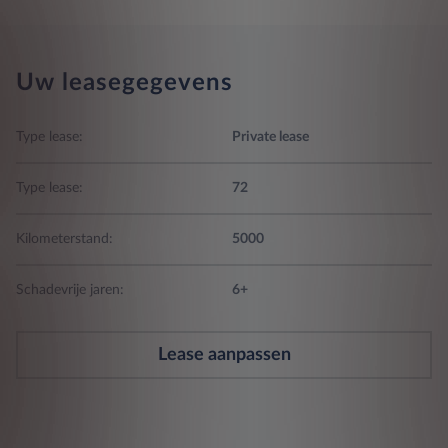
Uw leasegegevens
Type lease:
Private lease
Type lease:
72
Kilometerstand:
5000
Schadevrije jaren:
6+
Lease aanpassen