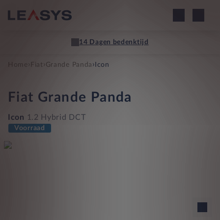
14 Dagen bedenktijd
›
›
›
Home
Fiat
Grande Panda
Icon
Fiat
Grande Panda
Icon
1.2 Hybrid DCT
Voorraad