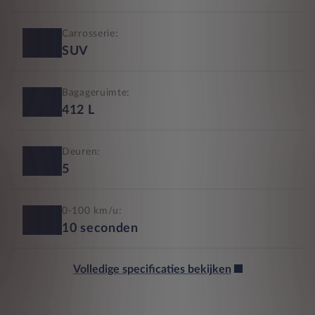
Carrosserie:
SUV
Bagageruimte:
412
L
Deuren:
5
0-100 km/u:
10
seconden
Volledige specificaties bekijken