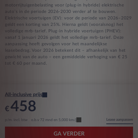
motorrijtuigenbelasting voor (plug-in hybride) elektrische
auto’s in de periode 2026-2030 verder af te bouwen.
Elektrische voertuigen (EV): voor de periode van 2026–2029
geldt een korting van 25%. Hierna geldt (vooralsnog) het
volledige mrb-tarief. Plug-in hybride voertuigen (PHEV):
vanaf 1 januari 2026 geldt het volledige mrb-tarief. Deze
aanpassing heeft gevolgen voor het maandelijkse
leasebedrag. Voor 2026 betekent dit – afhankelijk van het
gewicht van de auto – een gemiddelde verhoging van € 25
tot € 60 per maand.
All-inclusive prijs
458
€
Lease aanpassen
p/m. incl. btw
o.b.v 72 mnd en 5,000 km/j
GA VERDER