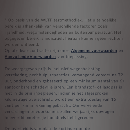
Compleet product zonder verrassingen
Nooit te hoge financiële lasten
* Op basis van de WLTP testmethodiek. Het uiteindelijke
bereik is afhankelijk van verschillende factoren zoals
rijsnelheid, wegomstandigheden en buitentemperatuur. Het
BB 14 dagen bedenktijd
opgegeven bereik is indicatief, hieraan kunnen geen rechten
worden ontleend.
Zekerheid bij klachten
Op alle leasecontracten zijn onze
Algemene voorwaarden
en
Aanvullende Voorwaarden
van toepassing.
De weergegeven prijs is inclusief wegenbelasting,
verzekering, pechhulp, reparaties, vervangend vervoer na 72
uur, onderhoud en gebaseerd op een minimum aantal van 6+
aantoonbare schadevrije jaren. Een brandstof- of laadpas is
niet in de prijs inbegrepen. Indien je het afgesproken
kilometrage overschrijdt, wordt een extra toeslag van 15
cent per km in rekening gebracht. Om vervelende
verrassingen te voorkomen, zullen we jaarlijks opvragen
hoeveel kilometers je inmiddels hebt gereden.
De overheid is van plan de kortingen op de