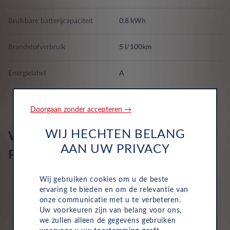
programmeerbare afstand, werkt boven 50km/h, werkt onder
verbinding en Android draadloze verbinding
50km/h en rijpatroonmonitor
Bruikbare batterijcapaciteit
0.8 kWh
Lane departure waarschuwing activeert de besturing
Brandstofverbruik
5 l/100km
Airbags 6
Energielabel
A
Doorgaan zonder accepteren →
WIJ HECHTEN BELANG
Wat is inbegrepen in een Leasys
AAN UW PRIVACY
Private Lease?
Wij gebruiken cookies om u de beste
ervaring te bieden en om de relevantie van
onze communicatie met u te verbeteren.
Uw voorkeuren zijn van belang voor ons,
we zullen alleen de gegevens gebruiken