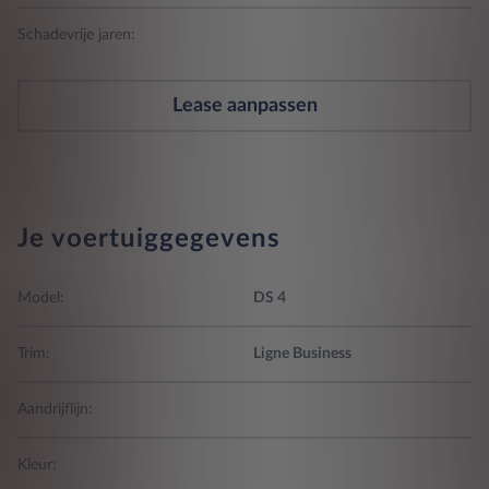
Schadevrije jaren:
Lease aanpassen
Je voertuiggegevens
Model:
DS 4
Trim:
Ligne Business
Aandrijflijn:
Kleur: