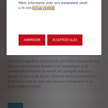
Aflevering bij jou in de buurt
Meer informatie over ons databeleid vindt
u in ons
privacybeleid
.
Door ons uitgebreide dealernetwerk kun je altijd je
nieuwe auto bij jou in de buurt ophalen.
AANPASSEN
ACCEPTEER ALLES
Reparatie en hulp langs de weg
Naast het reguliere onderhoud, zijn kleine reparaties aan
glas of vervangende banden ook inbegrepen in je
maandelijkse kosten en wordt dit geregeld met een
garage bij jou in de buurt. Hulp bij pech en technische
problemen met je auto zijn gewoon inbegrepen in je
maandelijkse kosten.