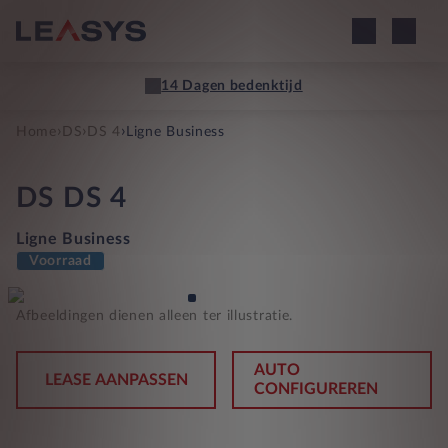
14 Dagen bedenktijd
›
›
›
Home
DS
DS 4
Ligne Business
DS
DS 4
Ligne Business
Voorraad
Afbeeldingen dienen alleen ter illustratie.
AUTO
LEASE AANPASSEN
CONFIGUREREN