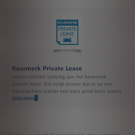
Keurmerk Private Lease
Leasys voldoet volledig aan het keurmerk
private lease. Dit zorgt ervoor dat je op een
betrouwbare manier een auto privé kunt leasen.
Lees meer
Een transparant contract
Compleet product zonder verrassingen
Nooit te hoge financiële lasten