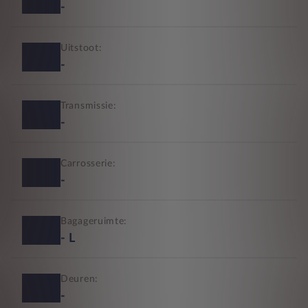
-
Uitstoot:
-
Transmissie:
-
Carrosserie:
-
Bagageruimte:
-
L
Deuren:
-