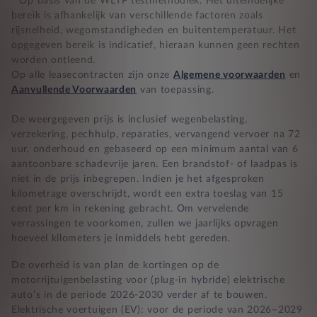
* Op basis van de WLTP testmethodiek. Het uiteindelijke
bereik is afhankelijk van verschillende factoren zoals
rijsnelheid, wegomstandigheden en buitentemperatuur. Het
BB 14 dagen bedenktijd
opgegeven bereik is indicatief, hieraan kunnen geen rechten
worden ontleend.
Zekerheid bij klachten
Op alle leasecontracten zijn onze
Algemene voorwaarden
en
Aanvullende Voorwaarden
van toepassing.
De weergegeven prijs is inclusief wegenbelasting,
verzekering, pechhulp, reparaties, vervangend vervoer na 72
uur, onderhoud en gebaseerd op een minimum aantal van 6
aantoonbare schadevrije jaren. Een brandstof- of laadpas is
niet in de prijs inbegrepen. Indien je het afgesproken
kilometrage overschrijdt, wordt een extra toeslag van 15
cent per km in rekening gebracht. Om vervelende
verrassingen te voorkomen, zullen we jaarlijks opvragen
hoeveel kilometers je inmiddels hebt gereden.
De overheid is van plan de kortingen op de
motorrijtuigenbelasting voor (plug-in hybride) elektrische
auto’s in de periode 2026-2030 verder af te bouwen.
Elektrische voertuigen (EV): voor de periode van 2026–2029