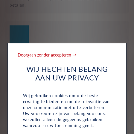
betalen.
Verzekering
Doorgaan zonder accepteren →
De maandelijkse kosten zijn inclusief personen ongeval
WIJ HECHTEN BELANG
inzittenden-verzekering (POI), WA-verzekering en
AAN UW PRIVACY
uitgebreide dekking, zodat je volledig beschermd bent in
het geval van onvoorziene ongelukken.
Wij gebruiken cookies om u de beste
ervaring te bieden en om de relevantie van
onze communicatie met u te verbeteren.
Uw voorkeuren zijn van belang voor ons,
we zullen alleen de gegevens gebruiken
waarvoor u uw toestemming geeft.