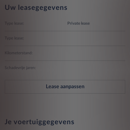
Uw leasegegevens
Type lease:
Private lease
Type lease:
Kilometerstand:
Schadevrije jaren:
Lease aanpassen
Je voertuiggegevens