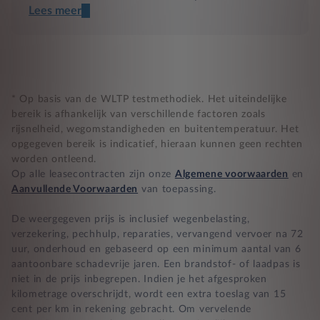
Lees meer
Een transparant contract
Compleet product zonder verrassingen
Nooit te hoge financiële lasten
* Op basis van de WLTP testmethodiek. Het uiteindelijke
bereik is afhankelijk van verschillende factoren zoals
rijsnelheid, wegomstandigheden en buitentemperatuur. Het
BB 14 dagen bedenktijd
opgegeven bereik is indicatief, hieraan kunnen geen rechten
worden ontleend.
Zekerheid bij klachten
Op alle leasecontracten zijn onze
Algemene voorwaarden
en
Aanvullende Voorwaarden
van toepassing.
De weergegeven prijs is inclusief wegenbelasting,
verzekering, pechhulp, reparaties, vervangend vervoer na 72
uur, onderhoud en gebaseerd op een minimum aantal van 6
aantoonbare schadevrije jaren. Een brandstof- of laadpas is
niet in de prijs inbegrepen. Indien je het afgesproken
kilometrage overschrijdt, wordt een extra toeslag van 15
cent per km in rekening gebracht. Om vervelende