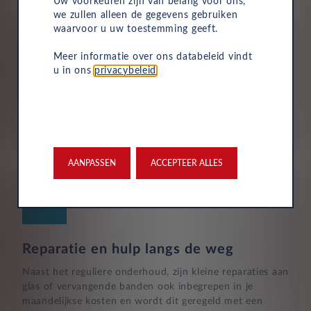
Uw voorkeuren zijn van belang voor ons,
we zullen alleen de gegevens gebruiken
waarvoor u uw toestemming geeft.
Meer informatie over ons databeleid vindt
u in ons
privacybeleid
.
Aflevering bij jou in de buurt
Door ons uitgebreide dealernetwerk kun je altijd je
nieuwe auto bij jou in de buurt ophalen.
AANPASSEN
ACCEPTEER ALLES
Reparatie en hulp langs de weg
Naast het reguliere onderhoud, zijn kleine reparaties aan
glas of vervangende banden ook inbegrepen in je
maandelijkse kosten en wordt dit geregeld met een