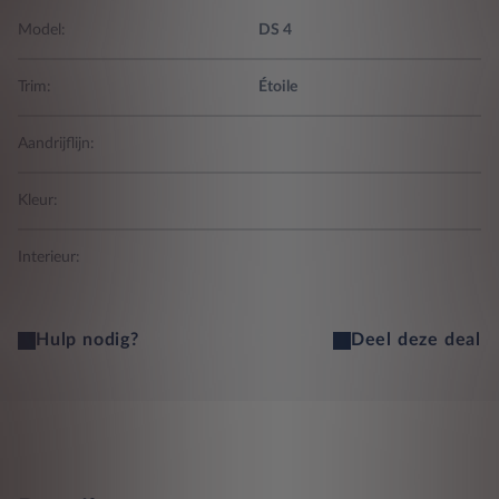
Model:
DS 4
Trim:
Étoile
Aandrijflijn:
Kleur:
Interieur:
Hulp nodig?
Deel deze deal