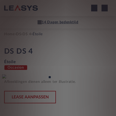
14 Dagen bedenktijd
›
›
›
Home
DS
DS 4
Étoile
DS
DS 4
Étoile
Occasion
Afbeeldingen dienen alleen ter illustratie.
LEASE AANPASSEN