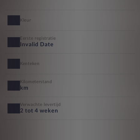
Kleur
Eerste registratie
Invalid Date
Kenteken
Kilometerstand
km
Verwachte levertijd
2 tot 4 weken