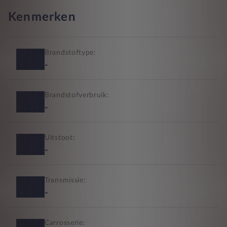
Kenmerken
Brandstoftype:
-
Brandstofverbruik:
-
Uitstoot:
-
Transmissie:
-
Carrosserie: