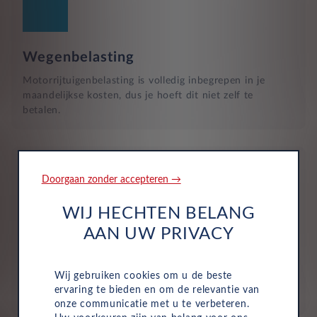
Wegenbelasting
Motorrijtuigenbelasting is volledig inbegrepen in je
maandelijkse kosten, dus je hoeft dit niet zelf te
betalen.
Doorgaan zonder accepteren →
WIJ HECHTEN BELANG
Verzekering
AAN UW PRIVACY
De maandelijkse kosten zijn inclusief personen ongeval
inzittenden-verzekering (POI), WA-verzekering en
Wij gebruiken cookies om u de beste
uitgebreide dekking, zodat je volledig beschermd bent in
ervaring te bieden en om de relevantie van
het geval van onvoorziene ongelukken.
onze communicatie met u te verbeteren.