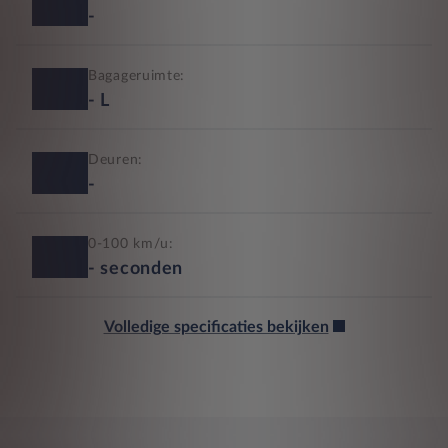
-
Bagageruimte:
-
L
Deuren:
-
0-100 km/u:
-
seconden
Volledige specificaties bekijken