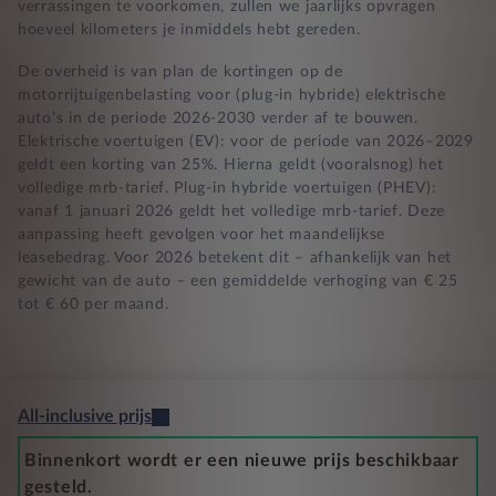
verrassingen te voorkomen, zullen we jaarlijks opvragen
hoeveel kilometers je inmiddels hebt gereden.
De overheid is van plan de kortingen op de
motorrijtuigenbelasting voor (plug-in hybride) elektrische
auto’s in de periode 2026-2030 verder af te bouwen.
Elektrische voertuigen (EV): voor de periode van 2026–2029
geldt een korting van 25%. Hierna geldt (vooralsnog) het
volledige mrb-tarief. Plug-in hybride voertuigen (PHEV):
vanaf 1 januari 2026 geldt het volledige mrb-tarief. Deze
aanpassing heeft gevolgen voor het maandelijkse
leasebedrag. Voor 2026 betekent dit – afhankelijk van het
gewicht van de auto – een gemiddelde verhoging van € 25
tot € 60 per maand.
All-inclusive prijs
Binnenkort wordt er een nieuwe prijs beschikbaar
gesteld.