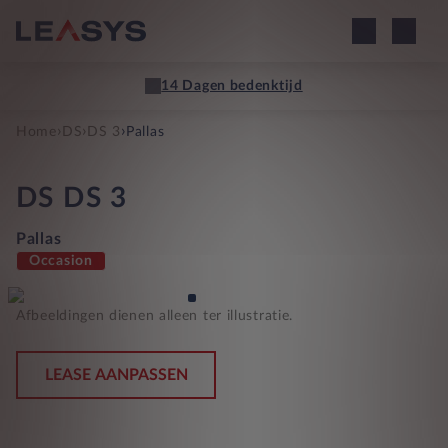
14 Dagen bedenktijd
›
›
›
Home
DS
DS 3
Pallas
DS
DS 3
Pallas
Occasion
Afbeeldingen dienen alleen ter illustratie.
LEASE AANPASSEN