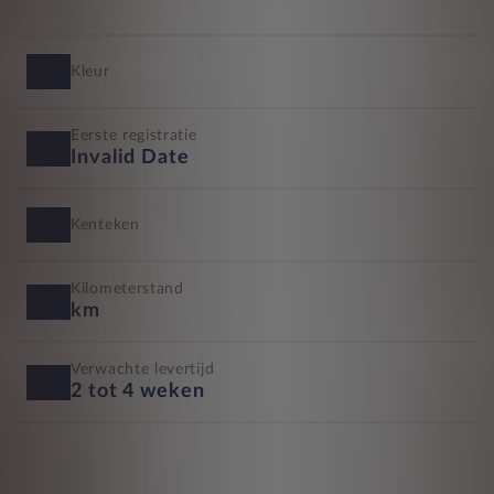
Kleur
Eerste registratie
Invalid Date
Kenteken
Kilometerstand
km
Verwachte levertijd
2 tot 4 weken