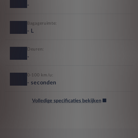
-
Bagageruimte:
-
L
Deuren:
-
0-100 km/u:
-
seconden
Volledige specificaties bekijken