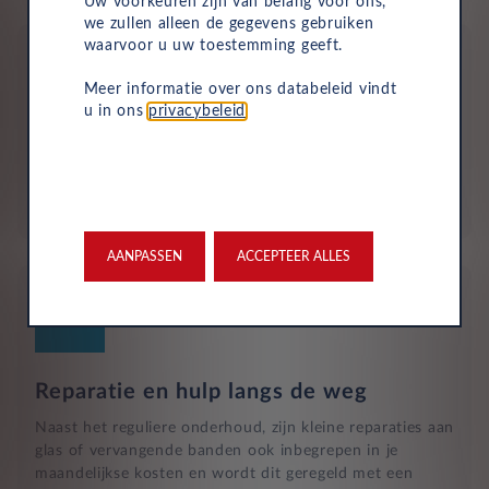
Uw voorkeuren zijn van belang voor ons,
we zullen alleen de gegevens gebruiken
waarvoor u uw toestemming geeft.
Meer informatie over ons databeleid vindt
u in ons
privacybeleid
.
Aflevering bij jou in de buurt
Door ons uitgebreide dealernetwerk kun je altijd je
nieuwe auto bij jou in de buurt ophalen.
AANPASSEN
ACCEPTEER ALLES
Reparatie en hulp langs de weg
Naast het reguliere onderhoud, zijn kleine reparaties aan
glas of vervangende banden ook inbegrepen in je
maandelijkse kosten en wordt dit geregeld met een