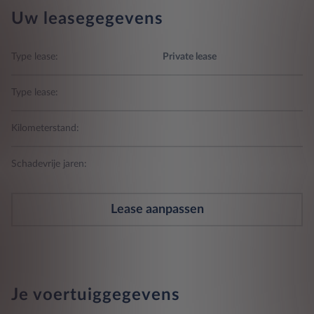
Uw leasegegevens
Type lease:
Private lease
Type lease:
Kilometerstand:
Schadevrije jaren:
Lease aanpassen
Je voertuiggegevens