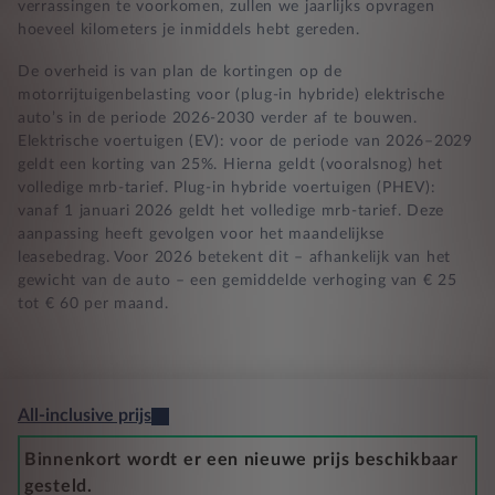
verrassingen te voorkomen, zullen we jaarlijks opvragen
hoeveel kilometers je inmiddels hebt gereden.
De overheid is van plan de kortingen op de
motorrijtuigenbelasting voor (plug-in hybride) elektrische
auto’s in de periode 2026-2030 verder af te bouwen.
Elektrische voertuigen (EV): voor de periode van 2026–2029
geldt een korting van 25%. Hierna geldt (vooralsnog) het
volledige mrb-tarief. Plug-in hybride voertuigen (PHEV):
vanaf 1 januari 2026 geldt het volledige mrb-tarief. Deze
aanpassing heeft gevolgen voor het maandelijkse
leasebedrag. Voor 2026 betekent dit – afhankelijk van het
gewicht van de auto – een gemiddelde verhoging van € 25
tot € 60 per maand.
All-inclusive prijs
Binnenkort wordt er een nieuwe prijs beschikbaar
gesteld.