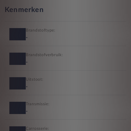
Kenmerken
Brandstoftype:
-
Brandstofverbruik:
-
Uitstoot:
-
Transmissie:
-
Carrosserie: