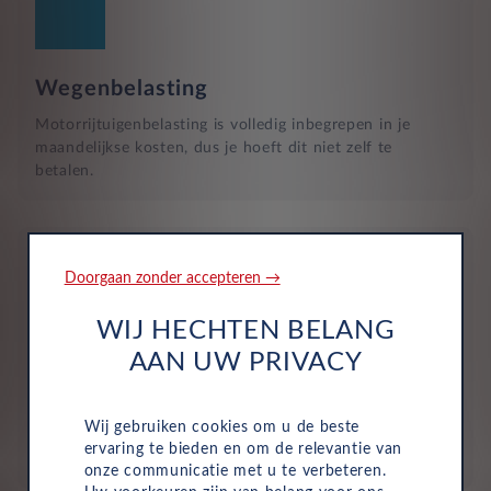
Wegenbelasting
Motorrijtuigenbelasting is volledig inbegrepen in je
maandelijkse kosten, dus je hoeft dit niet zelf te
betalen.
Doorgaan zonder accepteren →
WIJ HECHTEN BELANG
Verzekering
AAN UW PRIVACY
De maandelijkse kosten zijn inclusief personen ongeval
inzittenden-verzekering (POI), WA-verzekering en
Wij gebruiken cookies om u de beste
uitgebreide dekking, zodat je volledig beschermd bent in
ervaring te bieden en om de relevantie van
het geval van onvoorziene ongelukken.
onze communicatie met u te verbeteren.