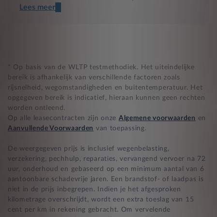
Lees meer
Een transparant contract
Compleet product zonder verrassingen
Nooit te hoge financiële lasten
* Op basis van de WLTP testmethodiek. Het uiteindelijke
bereik is afhankelijk van verschillende factoren zoals
rijsnelheid, wegomstandigheden en buitentemperatuur. Het
BB 14 dagen bedenktijd
opgegeven bereik is indicatief, hieraan kunnen geen rechten
worden ontleend.
Zekerheid bij klachten
Op alle leasecontracten zijn onze
Algemene voorwaarden
en
Aanvullende Voorwaarden
van toepassing.
De weergegeven prijs is inclusief wegenbelasting,
verzekering, pechhulp, reparaties, vervangend vervoer na 72
uur, onderhoud en gebaseerd op een minimum aantal van 6
aantoonbare schadevrije jaren. Een brandstof- of laadpas is
niet in de prijs inbegrepen. Indien je het afgesproken
kilometrage overschrijdt, wordt een extra toeslag van 15
cent per km in rekening gebracht. Om vervelende