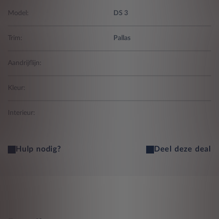
Model:
DS 3
Trim:
Pallas
Aandrijflijn:
Kleur:
Interieur:
Hulp nodig?
Deel deze deal