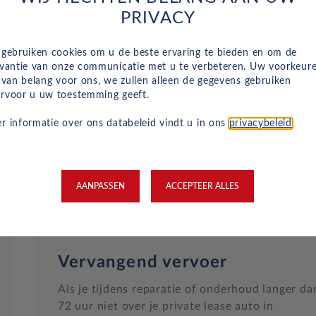
Naast het reguliere onderhoud, zijn kleine
PRIVACY
reparaties aan glas of vervangende banden ook
inbegrepen in je maandelijkse kosten en wordt
 gebruiken cookies om u de beste ervaring te bieden en om de
dit geregeld met een garage bij jou in de buurt.
evantie van onze communicatie met u te verbeteren. Uw voorkeur
Hulp bij pech en technische problemen met je
n van belang voor ons, we zullen alleen de gegevens gebruiken
rvoor u uw toestemming geeft.
auto zijn gewoon inbegrepen in je maandelijkse
kosten.
r informatie over ons databeleid vindt u in ons
privacybeleid
.
AANPASSEN
ACCEPTEER ALLES
Vervangend vervoer
Als je tijdens reparatie of onderhoud langer da
72 uur niet over je private lease auto in