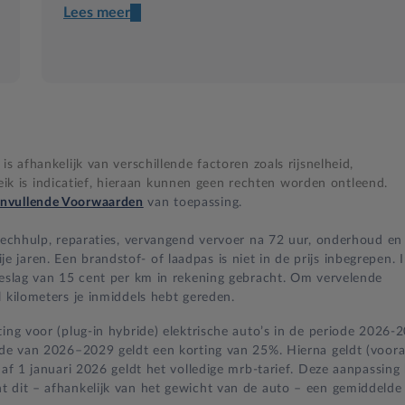
Lees meer
Een transparant contract
Compleet product zonder verrassingen
Nooit te hoge financiële lasten
s afhankelijk van verschillende factoren zoals rijsnelheid,
BB 14 dagen bedenktijd
 is indicatief, hieraan kunnen geen rechten worden ontleend.
nvullende Voorwaarden
van toepassing.
Zekerheid bij klachten
 pechhulp, reparaties, vervangend vervoer na 72 uur, onderhoud en
jaren. Een brandstof- of laadpas is niet in de prijs inbegrepen. 
oeslag van 15 cent per km in rekening gebracht. Om vervelende
 kilometers je inmiddels hebt gereden.
ing voor (plug-in hybride) elektrische auto’s in de periode 2026-
iode van 2026–2029 geldt een korting van 25%. Hierna geldt (voora
naf 1 januari 2026 geldt het volledige mrb-tarief. Deze aanpassing
t dit – afhankelijk van het gewicht van de auto – een gemiddelde