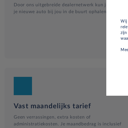
Door ons uitgebreide dealernetwerk kun je altijd
je nieuwe auto bij jou in de buurt ophalen.
Wij
rel
zij
waa
Mee
Vast maandelijks tarief
Geen verrassingen, extra kosten of
administratiekosten. Je maandbedrag is inclusief