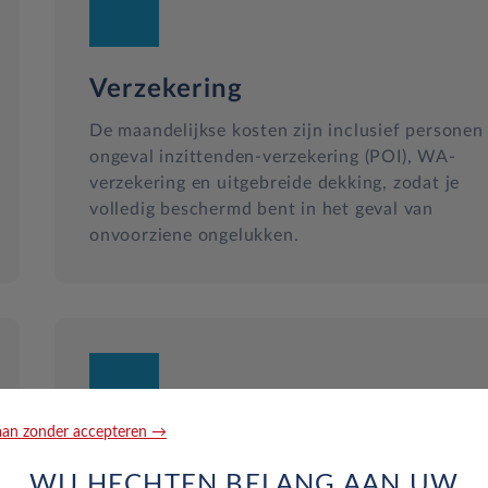
Verzekering
De maandelijkse kosten zijn inclusief personen
ongeval inzittenden-verzekering (POI), WA-
verzekering en uitgebreide dekking, zodat je
volledig beschermd bent in het geval van
onvoorziene ongelukken.
an zonder accepteren →
Reparatie en hulp langs de we
WIJ HECHTEN BELANG AAN UW