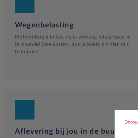
Wegenbelasting
Motorrijtuigenbelasting is volledig inbegrepen in
je maandelijkse kosten, dus je hoeft dit niet zelf
te betalen.
Doorga
Aflevering bij jou in de buurt