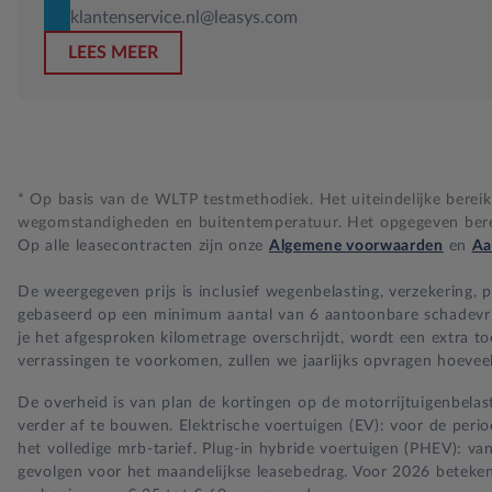
klantenservice.nl@leasys.com
LEES MEER
* Op basis van de WLTP testmethodiek. Het uiteindelijke bereik i
wegomstandigheden en buitentemperatuur. Het opgegeven bereik
Op alle leasecontracten zijn onze
Algemene voorwaarden
en
Aa
De weergegeven prijs is inclusief wegenbelasting, verzekering,
gebaseerd op een minimum aantal van 6 aantoonbare schadevrije 
je het afgesproken kilometrage overschrijdt, wordt een extra t
verrassingen te voorkomen, zullen we jaarlijks opvragen hoeveel
De overheid is van plan de kortingen op de motorrijtuigenbelast
verder af te bouwen. Elektrische voertuigen (EV): voor de per
het volledige mrb-tarief. Plug-in hybride voertuigen (PHEV): va
gevolgen voor het maandelijkse leasebedrag. Voor 2026 beteken