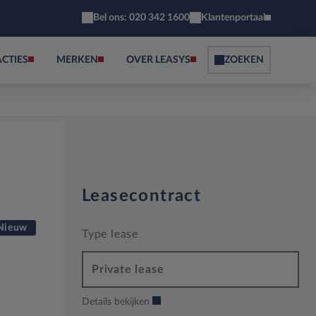
Bel ons: 020 342 1600
Klantenportaal
ACTIES
MERKEN
OVER LEASYS
ZOEKEN
Leasecontract
Nieuw
Type lease
Private lease
Details bekijken