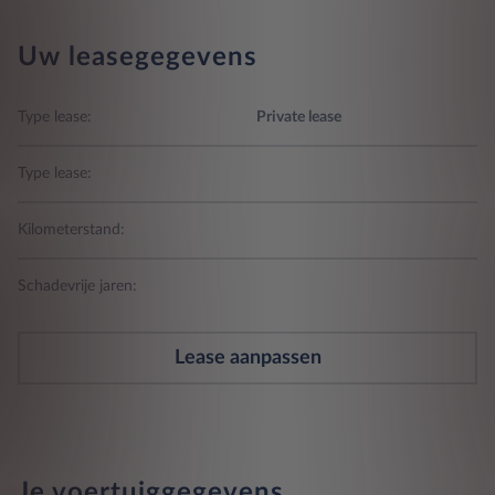
Uw leasegegevens
Type lease:
Private lease
Type lease:
Kilometerstand:
Schadevrije jaren:
Lease aanpassen
Je voertuiggegevens