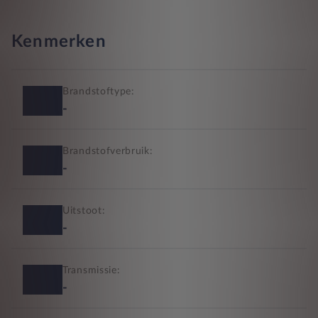
Kenmerken
Brandstoftype:
-
Brandstofverbruik:
-
Uitstoot:
-
Transmissie:
-