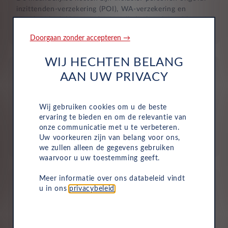
inzittenden-verzekering (POI), WA-verzekering en
uitgebreide dekking, zodat je volledig beschermd bent in
het geval van onvoorziene ongelukken.
Doorgaan zonder accepteren →
WIJ HECHTEN BELANG
AAN UW PRIVACY
Wij gebruiken cookies om u de beste
Aflevering bij jou in de buurt
ervaring te bieden en om de relevantie van
onze communicatie met u te verbeteren.
Door ons uitgebreide dealernetwerk kun je altijd je
Uw voorkeuren zijn van belang voor ons,
nieuwe auto bij jou in de buurt ophalen.
we zullen alleen de gegevens gebruiken
waarvoor u uw toestemming geeft.
Meer informatie over ons databeleid vindt
u in ons
privacybeleid
.