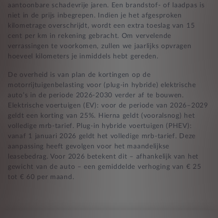
aantoonbare schadevrije jaren. Een brandstof- of laadpas is
niet in de prijs inbegrepen. Indien je het afgesproken
kilometrage overschrijdt, wordt een extra toeslag van 15
cent per km in rekening gebracht. Om vervelende
verrassingen te voorkomen, zullen we jaarlijks opvragen
hoeveel kilometers je inmiddels hebt gereden.
De overheid is van plan de kortingen op de
motorrijtuigenbelasting voor (plug-in hybride) elektrische
auto’s in de periode 2026-2030 verder af te bouwen.
Elektrische voertuigen (EV): voor de periode van 2026–2029
geldt een korting van 25%. Hierna geldt (vooralsnog) het
volledige mrb-tarief. Plug-in hybride voertuigen (PHEV):
vanaf 1 januari 2026 geldt het volledige mrb-tarief. Deze
aanpassing heeft gevolgen voor het maandelijkse
leasebedrag. Voor 2026 betekent dit – afhankelijk van het
gewicht van de auto – een gemiddelde verhoging van € 25
tot € 60 per maand.