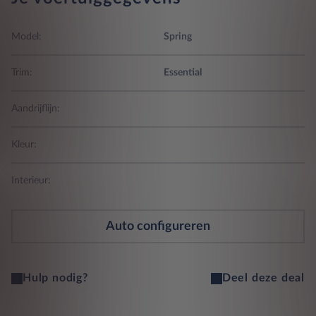
Model:
Spring
Trim:
Essential
Aandrijflijn:
Kleur:
Interieur:
Auto configureren
Hulp nodig?
Deel deze deal