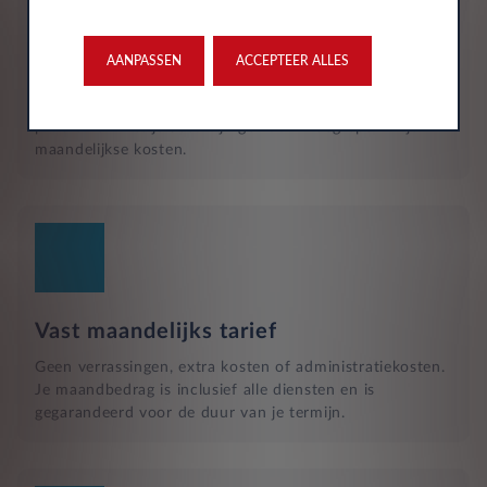
Reparatie en hulp langs de weg
Naast het reguliere onderhoud, zijn kleine reparaties aan
glas of vervangende banden ook inbegrepen in je
AANPASSEN
ACCEPTEER ALLES
maandelijkse kosten en wordt dit geregeld met een
garage bij jou in de buurt. Hulp bij pech en technische
problemen met je auto zijn gewoon inbegrepen in je
maandelijkse kosten.
Vast maandelijks tarief
Geen verrassingen, extra kosten of administratiekosten.
Je maandbedrag is inclusief alle diensten en is
gegarandeerd voor de duur van je termijn.