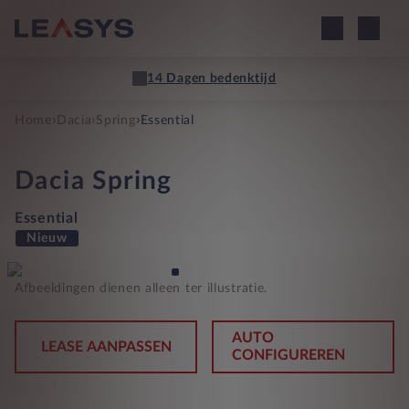
14 Dagen bedenktijd
›
›
›
Home
Dacia
Spring
Essential
Dacia
Spring
Essential
Nieuw
Afbeeldingen dienen alleen ter illustratie.
AUTO
LEASE AANPASSEN
CONFIGUREREN