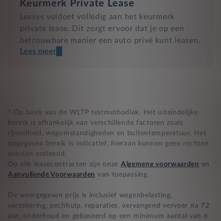
Keurmerk Private Lease
Leasys voldoet volledig aan het keurmerk
private lease. Dit zorgt ervoor dat je op een
betrouwbare manier een auto privé kunt leasen.
Lees meer
Een transparant contract
Compleet product zonder verrassingen
Nooit te hoge financiële lasten
* Op basis van de WLTP testmethodiek. Het uiteindelijke
bereik is afhankelijk van verschillende factoren zoals
rijsnelheid, wegomstandigheden en buitentemperatuur. Het
BB 14 dagen bedenktijd
opgegeven bereik is indicatief, hieraan kunnen geen rechten
worden ontleend.
Zekerheid bij klachten
Op alle leasecontracten zijn onze
Algemene voorwaarden
en
Aanvullende Voorwaarden
van toepassing.
De weergegeven prijs is inclusief wegenbelasting,
verzekering, pechhulp, reparaties, vervangend vervoer na 72
uur, onderhoud en gebaseerd op een minimum aantal van 6