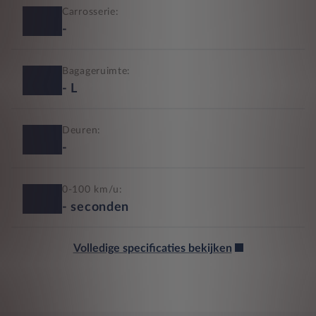
Carrosserie:
-
Bagageruimte:
-
L
Deuren:
-
0-100 km/u:
-
seconden
Volledige specificaties bekijken