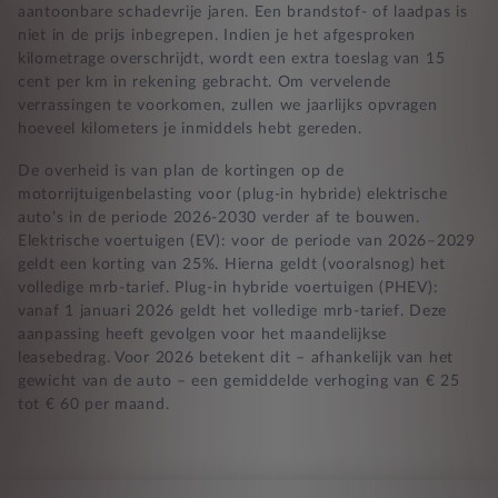
aantoonbare schadevrije jaren. Een brandstof- of laadpas is
niet in de prijs inbegrepen. Indien je het afgesproken
kilometrage overschrijdt, wordt een extra toeslag van 15
cent per km in rekening gebracht. Om vervelende
verrassingen te voorkomen, zullen we jaarlijks opvragen
hoeveel kilometers je inmiddels hebt gereden.
De overheid is van plan de kortingen op de
motorrijtuigenbelasting voor (plug-in hybride) elektrische
auto’s in de periode 2026-2030 verder af te bouwen.
Elektrische voertuigen (EV): voor de periode van 2026–2029
geldt een korting van 25%. Hierna geldt (vooralsnog) het
volledige mrb-tarief. Plug-in hybride voertuigen (PHEV):
vanaf 1 januari 2026 geldt het volledige mrb-tarief. Deze
aanpassing heeft gevolgen voor het maandelijkse
leasebedrag. Voor 2026 betekent dit – afhankelijk van het
gewicht van de auto – een gemiddelde verhoging van € 25
tot € 60 per maand.