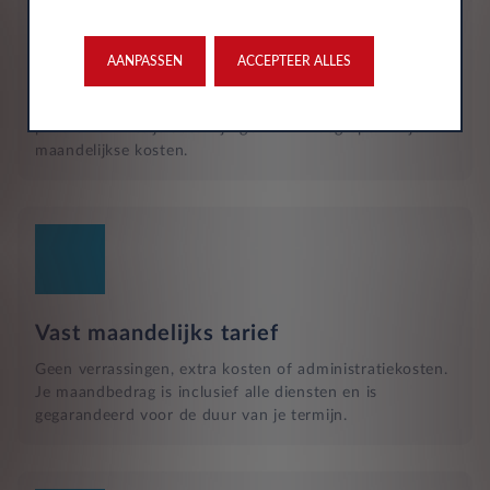
Reparatie en hulp langs de weg
Naast het reguliere onderhoud, zijn kleine reparaties aan
glas of vervangende banden ook inbegrepen in je
AANPASSEN
ACCEPTEER ALLES
maandelijkse kosten en wordt dit geregeld met een
garage bij jou in de buurt. Hulp bij pech en technische
problemen met je auto zijn gewoon inbegrepen in je
maandelijkse kosten.
Vast maandelijks tarief
Geen verrassingen, extra kosten of administratiekosten.
Je maandbedrag is inclusief alle diensten en is
gegarandeerd voor de duur van je termijn.