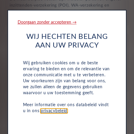
inzittenden-verzekering (POI), WA-verzekering en
uitgebreide dekking, zodat je volledig beschermd bent in
het geval van onvoorziene ongelukken.
Doorgaan zonder accepteren →
WIJ HECHTEN BELANG
AAN UW PRIVACY
Wij gebruiken cookies om u de beste
Aflevering bij jou in de buurt
ervaring te bieden en om de relevantie van
onze communicatie met u te verbeteren.
Door ons uitgebreide dealernetwerk kun je altijd je
Uw voorkeuren zijn van belang voor ons,
nieuwe auto bij jou in de buurt ophalen.
we zullen alleen de gegevens gebruiken
waarvoor u uw toestemming geeft.
Meer informatie over ons databeleid vindt
u in ons
privacybeleid
.