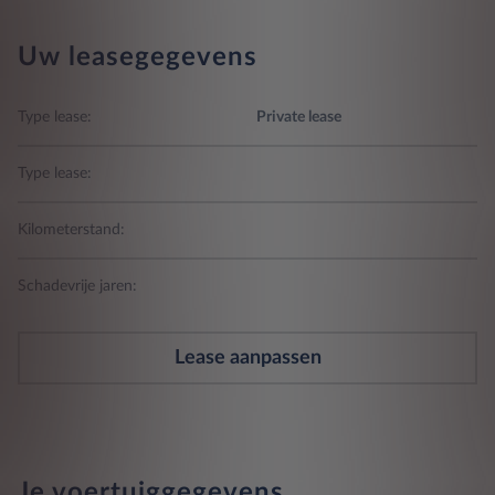
Uw leasegegevens
Type lease:
Private lease
Type lease:
Kilometerstand:
Schadevrije jaren:
Lease aanpassen
Je voertuiggegevens