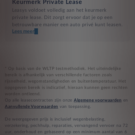
Keurmerk Private Lease
Leasys voldoet volledig aan het keurmerk
private lease. Dit zorgt ervoor dat je op een
betrouwbare manier een auto privé kunt leasen.
Lees meer
Een transparant contract
Compleet product zonder verrassingen
Nooit te hoge financiële lasten
* Op basis van de WLTP testmethodiek. Het uiteindelijke
bereik is afhankelijk van verschillende factoren zoals
rijsnelheid, wegomstandigheden en buitentemperatuur. Het
BB 14 dagen bedenktijd
opgegeven bereik is indicatief, hieraan kunnen geen rechten
worden ontleend.
Zekerheid bij klachten
Op alle leasecontracten zijn onze
Algemene voorwaarden
en
Aanvullende Voorwaarden
van toepassing.
De weergegeven prijs is inclusief wegenbelasting,
verzekering, pechhulp, reparaties, vervangend vervoer na 72
uur, onderhoud en gebaseerd op een minimum aantal van 6