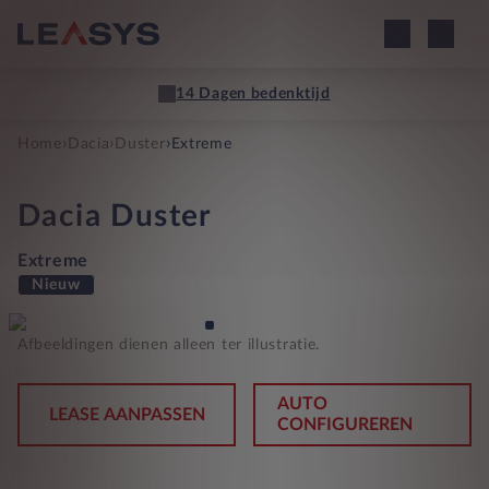
14 Dagen bedenktijd
›
›
›
Home
Dacia
Duster
Extreme
Dacia
Duster
Extreme
Nieuw
Afbeeldingen dienen alleen ter illustratie.
AUTO
LEASE AANPASSEN
CONFIGUREREN