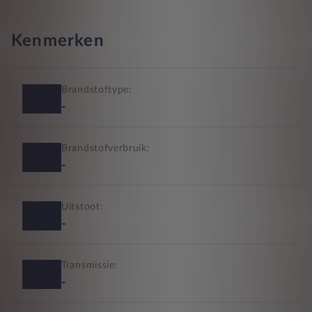
Kenmerken
Brandstoftype:
-
Brandstofverbruik:
-
Uitstoot:
-
Transmissie:
-