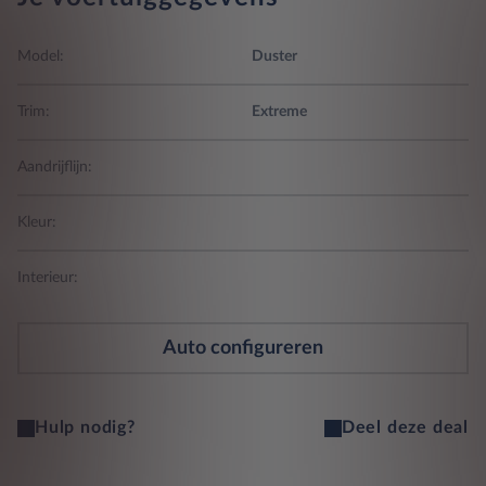
Model:
Duster
Trim:
Extreme
Aandrijflijn:
Kleur:
Interieur:
Auto configureren
Hulp nodig?
Deel deze deal