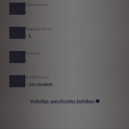
Carrosserie:
-
Bagageruimte:
-
L
Deuren:
-
0-100 km/u:
-
seconden
Volledige specificaties bekijken