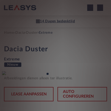
14 Dagen bedenktijd
›
›
›
Home
Dacia
Duster
Extreme
Dacia
Duster
Extreme
Nieuw
Afbeeldingen dienen alleen ter illustratie.
AUTO
LEASE AANPASSEN
CONFIGUREREN