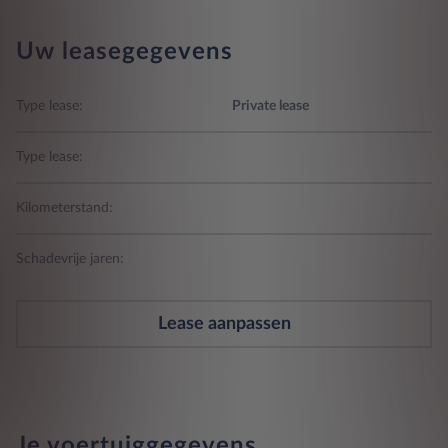
Uw leasegegevens
Type lease:
Private lease
Type lease:
Kilometerstand:
Schadevrije jaren:
Lease aanpassen
Je voertuiggegevens