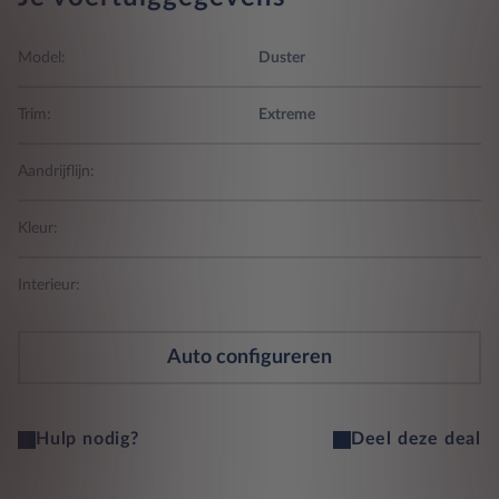
Model:
Duster
Trim:
Extreme
Aandrijflijn:
Kleur:
Interieur:
Auto configureren
Hulp nodig?
Deel deze deal