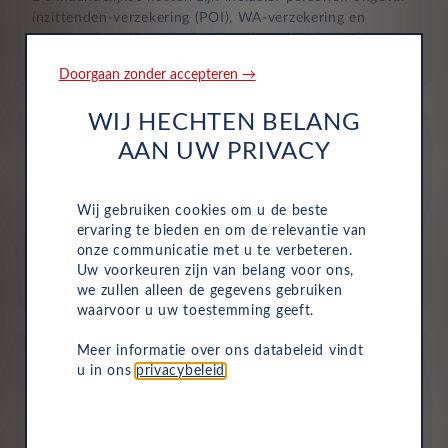
inzittenden-verzekering (POI), WA-verzekering en
uitgebreide dekking, zodat je volledig beschermd bent in
het geval van onvoorziene ongelukken.
Doorgaan zonder accepteren →
WIJ HECHTEN BELANG
AAN UW PRIVACY
Wij gebruiken cookies om u de beste
Aflevering bij jou in de buurt
ervaring te bieden en om de relevantie van
onze communicatie met u te verbeteren.
Door ons uitgebreide dealernetwerk kun je altijd je
Uw voorkeuren zijn van belang voor ons,
nieuwe auto bij jou in de buurt ophalen.
we zullen alleen de gegevens gebruiken
waarvoor u uw toestemming geeft.
Meer informatie over ons databeleid vindt
u in ons
privacybeleid
.