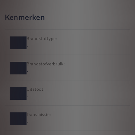
Kenmerken
Brandstoftype:
-
Brandstofverbruik:
-
Uitstoot:
-
Transmissie:
-