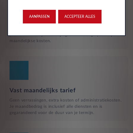
Reparatie en hulp langs de weg
Naast het reguliere onderhoud, zijn kleine reparaties aan
glas of vervangende banden ook inbegrepen in je
AANPASSEN
ACCEPTEER ALLES
maandelijkse kosten en wordt dit geregeld met een
garage bij jou in de buurt. Hulp bij pech en technische
problemen met je auto zijn gewoon inbegrepen in je
maandelijkse kosten.
Vast maandelijks tarief
Geen verrassingen, extra kosten of administratiekosten.
Je maandbedrag is inclusief alle diensten en is
gegarandeerd voor de duur van je termijn.