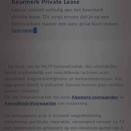
Keurmerk Private Lease
Leasys voldoet volledig aan het keurmerk
private lease. Dit zorgt ervoor dat je op een
betrouwbare manier een auto privé kunt leasen.
Lees meer
Een transparant contract
Compleet product zonder verrassingen
Nooit te hoge financiële lasten
* Op basis van de WLTP testmethodiek. Het uiteindelijke
bereik is afhankelijk van verschillende factoren zoals
rijsnelheid, wegomstandigheden en buitentemperatuur. Het
BB 14 dagen bedenktijd
opgegeven bereik is indicatief, hieraan kunnen geen rechten
worden ontleend.
Zekerheid bij klachten
Op alle leasecontracten zijn onze
Algemene voorwaarden
en
Aanvullende Voorwaarden
van toepassing.
De weergegeven prijs is inclusief wegenbelasting,
verzekering, pechhulp, reparaties, vervangend vervoer na 72
uur, onderhoud en gebaseerd op een minimum aantal van 6