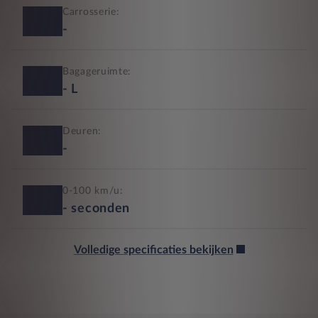
Carrosserie:
-
Bagageruimte:
-
L
Deuren:
-
0-100 km/u:
-
seconden
Volledige specificaties bekijken