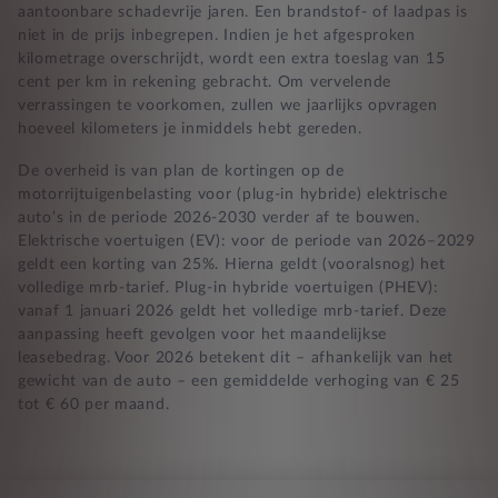
aantoonbare schadevrije jaren. Een brandstof- of laadpas is
niet in de prijs inbegrepen. Indien je het afgesproken
kilometrage overschrijdt, wordt een extra toeslag van 15
cent per km in rekening gebracht. Om vervelende
verrassingen te voorkomen, zullen we jaarlijks opvragen
hoeveel kilometers je inmiddels hebt gereden.
De overheid is van plan de kortingen op de
motorrijtuigenbelasting voor (plug-in hybride) elektrische
auto’s in de periode 2026-2030 verder af te bouwen.
Elektrische voertuigen (EV): voor de periode van 2026–2029
geldt een korting van 25%. Hierna geldt (vooralsnog) het
volledige mrb-tarief. Plug-in hybride voertuigen (PHEV):
vanaf 1 januari 2026 geldt het volledige mrb-tarief. Deze
aanpassing heeft gevolgen voor het maandelijkse
leasebedrag. Voor 2026 betekent dit – afhankelijk van het
gewicht van de auto – een gemiddelde verhoging van € 25
tot € 60 per maand.