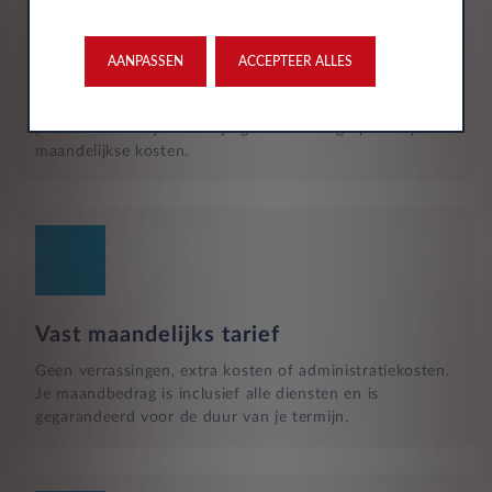
Reparatie en hulp langs de weg
Naast het reguliere onderhoud, zijn kleine reparaties aan
glas of vervangende banden ook inbegrepen in je
AANPASSEN
ACCEPTEER ALLES
maandelijkse kosten en wordt dit geregeld met een
garage bij jou in de buurt. Hulp bij pech en technische
problemen met je auto zijn gewoon inbegrepen in je
maandelijkse kosten.
Vast maandelijks tarief
Geen verrassingen, extra kosten of administratiekosten.
Je maandbedrag is inclusief alle diensten en is
gegarandeerd voor de duur van je termijn.