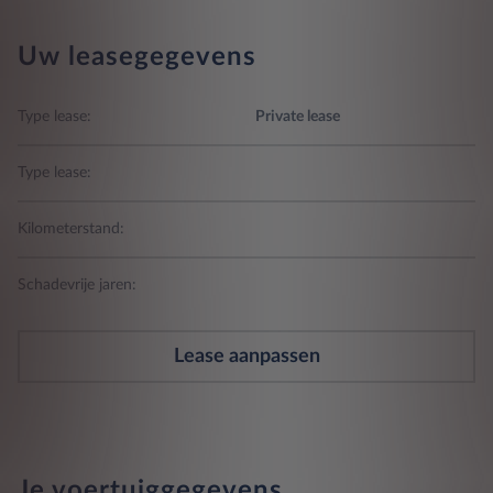
Uw leasegegevens
Type lease:
Private lease
Type lease:
Kilometerstand:
Schadevrije jaren:
Lease aanpassen
Je voertuiggegevens