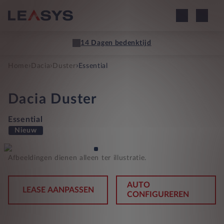
14 Dagen bedenktijd
›
›
›
Home
Dacia
Duster
Essential
Dacia
Duster
Essential
Nieuw
Afbeeldingen dienen alleen ter illustratie.
AUTO
LEASE AANPASSEN
CONFIGUREREN