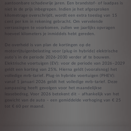
aantoonbare schadevrije jaren. Een brandstof- of laadpas is
niet in de prijs inbegrepen. Indien je het afgesproken
kilometrage overschrijdt, wordt een extra toeslag van 15
cent per km in rekening gebracht. Om vervelende
verrassingen te voorkomen, zullen we jaarlijks opvragen
hoeveel kilometers je inmiddels hebt gereden.
De overheid is van plan de kortingen op de
motorrijtuigenbelasting voor (plug-in hybride) elektrische
auto’s in de periode 2026-2030 verder af te bouwen.
Elektrische voertuigen (EV): voor de periode van 2026–2029
geldt een korting van 25%. Hierna geldt (vooralsnog) het
volledige mrb-tarief. Plug-in hybride voertuigen (PHEV):
vanaf 1 januari 2026 geldt het volledige mrb-tarief. Deze
aanpassing heeft gevolgen voor het maandelijkse
leasebedrag. Voor 2026 betekent dit – afhankelijk van het
gewicht van de auto – een gemiddelde verhoging van € 25
tot € 60 per maand.