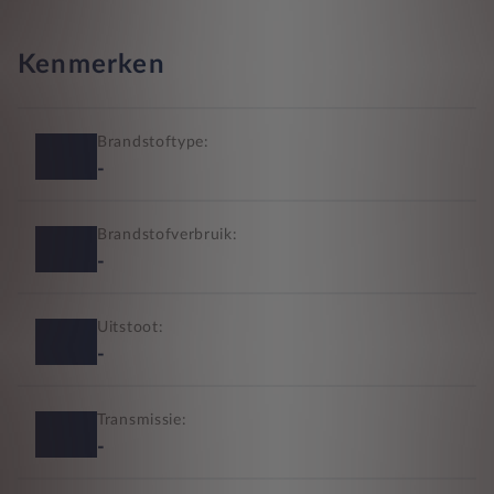
Kenmerken
Brandstoftype:
-
Brandstofverbruik:
-
Uitstoot:
-
Transmissie:
-