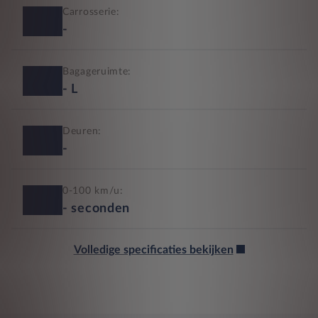
Carrosserie:
-
Bagageruimte:
-
L
Deuren:
-
0-100 km/u:
-
seconden
Volledige specificaties bekijken