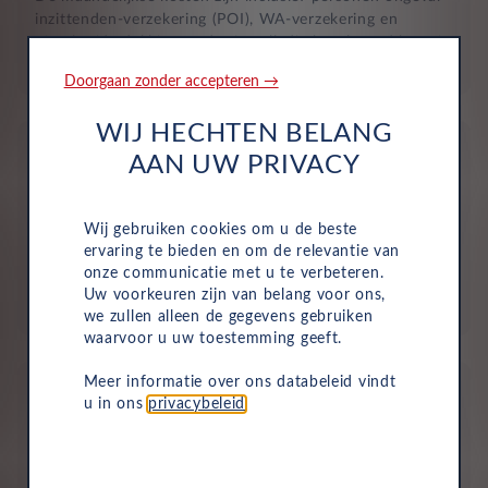
inzittenden-verzekering (POI), WA-verzekering en
uitgebreide dekking, zodat je volledig beschermd bent in
het geval van onvoorziene ongelukken.
Doorgaan zonder accepteren →
WIJ HECHTEN BELANG
AAN UW PRIVACY
Wij gebruiken cookies om u de beste
Aflevering bij jou in de buurt
ervaring te bieden en om de relevantie van
onze communicatie met u te verbeteren.
Door ons uitgebreide dealernetwerk kun je altijd je
Uw voorkeuren zijn van belang voor ons,
nieuwe auto bij jou in de buurt ophalen.
we zullen alleen de gegevens gebruiken
waarvoor u uw toestemming geeft.
Meer informatie over ons databeleid vindt
u in ons
privacybeleid
.