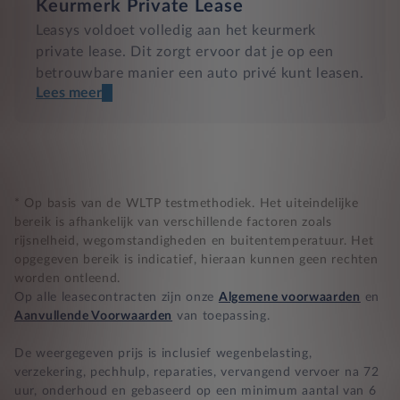
Keurmerk Private Lease
Leasys voldoet volledig aan het keurmerk
private lease. Dit zorgt ervoor dat je op een
betrouwbare manier een auto privé kunt leasen.
Lees meer
Een transparant contract
Compleet product zonder verrassingen
Nooit te hoge financiële lasten
* Op basis van de WLTP testmethodiek. Het uiteindelijke
bereik is afhankelijk van verschillende factoren zoals
rijsnelheid, wegomstandigheden en buitentemperatuur. Het
BB 14 dagen bedenktijd
opgegeven bereik is indicatief, hieraan kunnen geen rechten
worden ontleend.
Zekerheid bij klachten
Op alle leasecontracten zijn onze
Algemene voorwaarden
en
Aanvullende Voorwaarden
van toepassing.
De weergegeven prijs is inclusief wegenbelasting,
verzekering, pechhulp, reparaties, vervangend vervoer na 72
uur, onderhoud en gebaseerd op een minimum aantal van 6