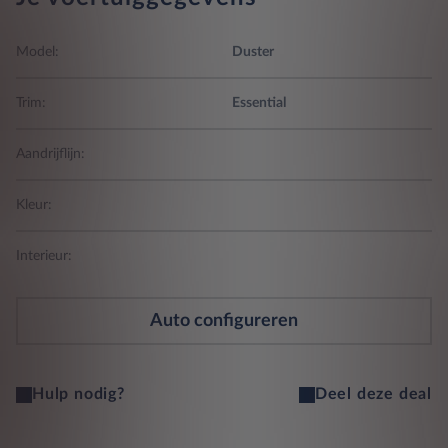
Model:
Duster
Trim:
Essential
Aandrijflijn:
Kleur:
Interieur:
Auto configureren
Hulp nodig?
Deel deze deal