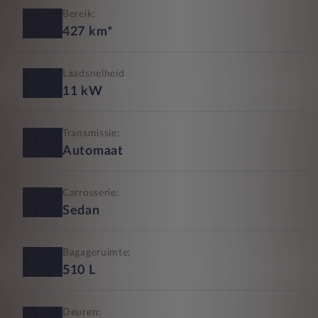
Bereik:
427
km*
Laadsnelheid
11
kW
Transmissie:
Automaat
Carrosserie:
Sedan
Bagageruimte:
510
L
Deuren: