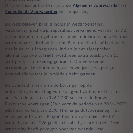
Zekerheid bij klachten
Op alle leasecontracten zijn onze
Algemene voorwaarden
en
Aanvullende Voorwaarden
van toepassing.
De weergegeven prijs is inclusief wegenbelasting,
verzekering, pechhulp, reparaties, vervangend vervoer na 72
uur, onderhoud en gebaseerd op een minimum aantal van 6+
aantoonbare schadevrije jaren. Een brandstof- of laadpas is
niet in de prijs inbegrepen. Indien je het afgesproken
kilometrage overschrijdt, wordt een extra toeslag van 15
cent per km in rekening gebracht. Om vervelende
verrassingen te voorkomen, zullen we jaarlijks opvragen
hoeveel kilometers je inmiddels hebt gereden.
De overheid is van plan de kortingen op de
motorrijtuigenbelasting voor (plug-in hybride) elektrische
auto’s in de periode 2026-2030 verder af te bouwen.
Elektrische voertuigen (EV): voor de periode van 2026–2029
geldt een korting van 25%. Hierna geldt (vooralsnog) het
volledige mrb-tarief. Plug-in hybride voertuigen (PHEV):
vanaf 1 januari 2026 geldt het volledige mrb-tarief. Deze
aanpassing heeft gevolgen voor het maandelijkse