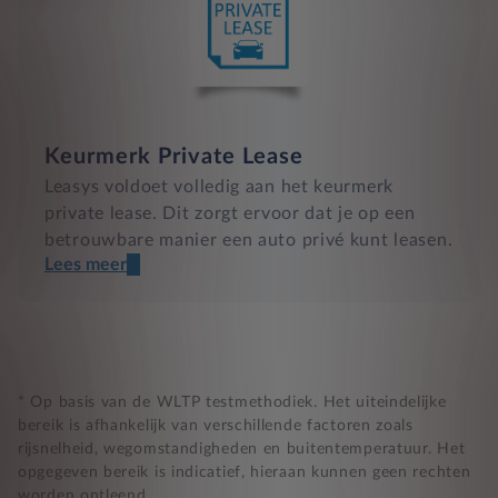
Keurmerk Private Lease
Leasys voldoet volledig aan het keurmerk
private lease. Dit zorgt ervoor dat je op een
betrouwbare manier een auto privé kunt leasen.
Lees meer
Een transparant contract
Compleet product zonder verrassingen
Nooit te hoge financiële lasten
* Op basis van de WLTP testmethodiek. Het uiteindelijke
bereik is afhankelijk van verschillende factoren zoals
rijsnelheid, wegomstandigheden en buitentemperatuur. Het
BB 14 dagen bedenktijd
opgegeven bereik is indicatief, hieraan kunnen geen rechten
worden ontleend.