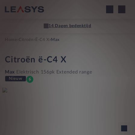
14 Dagen bedenktijd
›
›
›
Home
Citroën
Ë-C4 X
Max
Citroën
ë-C4 X
Max
Elektrisch 156pk Extended range
Nieuw