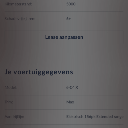
Kilometerstand:
5000
Schadevrije jaren:
6+
Lease aanpassen
Je voertuiggegevens
Model:
ë-C4 X
Trim:
Max
Aandrijflijn:
Elektrisch 156pk Extended range