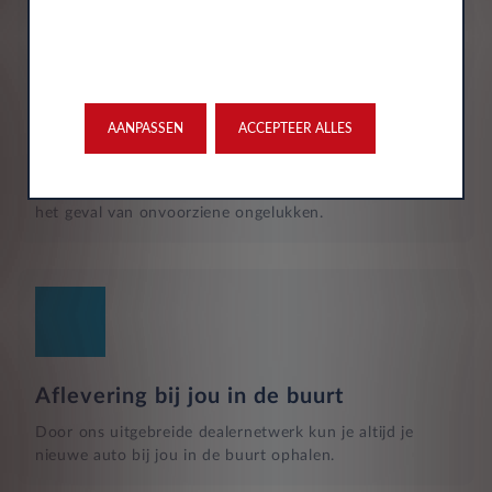
Verzekering
AANPASSEN
ACCEPTEER ALLES
De maandelijkse kosten zijn inclusief personen ongeval
inzittenden-verzekering (POI), WA-verzekering en
uitgebreide dekking, zodat je volledig beschermd bent in
het geval van onvoorziene ongelukken.
Aflevering bij jou in de buurt
Door ons uitgebreide dealernetwerk kun je altijd je
nieuwe auto bij jou in de buurt ophalen.