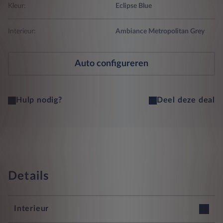
Kleur:
Eclipse Blue
Interieur:
Ambiance Metropolitan Grey
Auto configureren
Hulp nodig?
Deel deze deal
Details
Interieur