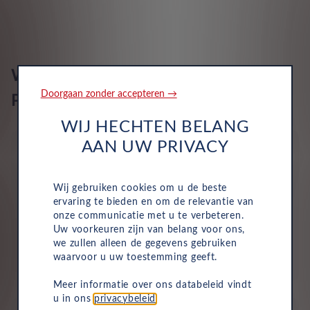
Apps controle
Remsyst ter prev mrdere botsingen
Telefoon integratie Apple CarPlay, Android Auto, 999 maanden
abonnement op Apple, 999 maanden abonnement op Android,
Airbags 6
0 maanden abonnement op Mirrorlink, Apple draadloze
Wat is inbegrepen in een Leasys
verbinding en Android draadloze verbinding
1
Doorgaan zonder accepteren →
Private Lease?
WIJ HECHTEN BELANG
AAN UW PRIVACY
Wij gebruiken cookies om u de beste
ervaring te bieden en om de relevantie van
Wegenbelasting
onze communicatie met u te verbeteren.
Uw voorkeuren zijn van belang voor ons,
Motorrijtuigenbelasting is volledig inbegrepen in je
we zullen alleen de gegevens gebruiken
maandelijkse kosten, dus je hoeft dit niet zelf te
waarvoor u uw toestemming geeft.
betalen.
Meer informatie over ons databeleid vindt
u in ons
privacybeleid
.