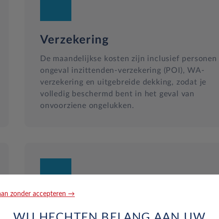
Verzekering
De maandelijkse kosten zijn inclusief personen
ongeval inzittenden-verzekering (POI), WA-
verzekering en uitgebreide dekking, zodat je
volledig beschermd bent in het geval van
onvoorziene ongelukken.
an zonder accepteren →
Reparatie en hulp langs de we
WIJ HECHTEN BELANG AAN UW