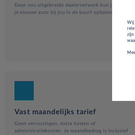
Door ons uitgebreide dealernetwerk kun je altijd
je nieuwe auto bij jou in de buurt ophalen.
Wij
rel
zij
waa
Mee
Vast maandelijks tarief
Geen verrassingen, extra kosten of
administratiekosten. Je maandbedrag is inclusief