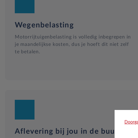
Wegenbelasting
Motorrijtuigenbelasting is volledig inbegrepen in
je maandelijkse kosten, dus je hoeft dit niet zelf
te betalen.
Doorga
Aflevering bij jou in de buurt