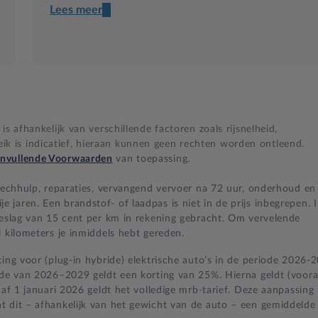
Lees meer
Een transparant contract
Compleet product zonder verrassingen
Nooit te hoge financiële lasten
s afhankelijk van verschillende factoren zoals rijsnelheid,
BB 14 dagen bedenktijd
 is indicatief, hieraan kunnen geen rechten worden ontleend.
nvullende Voorwaarden
van toepassing.
Zekerheid bij klachten
 pechhulp, reparaties, vervangend vervoer na 72 uur, onderhoud en
jaren. Een brandstof- of laadpas is niet in de prijs inbegrepen. 
oeslag van 15 cent per km in rekening gebracht. Om vervelende
 kilometers je inmiddels hebt gereden.
ing voor (plug-in hybride) elektrische auto’s in de periode 2026-
iode van 2026–2029 geldt een korting van 25%. Hierna geldt (voora
naf 1 januari 2026 geldt het volledige mrb-tarief. Deze aanpassing
t dit – afhankelijk van het gewicht van de auto – een gemiddelde