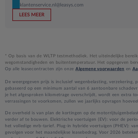
klantenservice.nl@leasys.com
LEES MEER
* Op basis van de WLTP testmethodiek. Het uiteindelijke bereik i
wegomstandigheden en buitentemperatuur. Het opgegeven bereik
Op alle leasecontracten zijn onze
Algemene voorwaarden
en
Aa
De weergegeven prijs is inclusief wegenbelasting, verzekering,
gebaseerd op een minimum aantal van 6 aantoonbare schadevrije 
je het afgesproken kilometrage overschrijdt, wordt een extra t
verrassingen te voorkomen, zullen we jaarlijks opvragen hoeveel
De overheid is van plan de kortingen op de motorrijtuigenbelast
verder af te bouwen. Elektrische voertuigen (EV): voor de per
het volledige mrb-tarief. Plug-in hybride voertuigen (PHEV): va
gevolgen voor het maandelijkse leasebedrag. Voor 2026 beteken