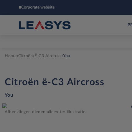
Corporate website
P
›
›
›
Home
Citroën
Ë-C3 Aircross
You
Citroën
ë-C3 Aircross
You
Afbeeldingen dienen alleen ter illustratie.