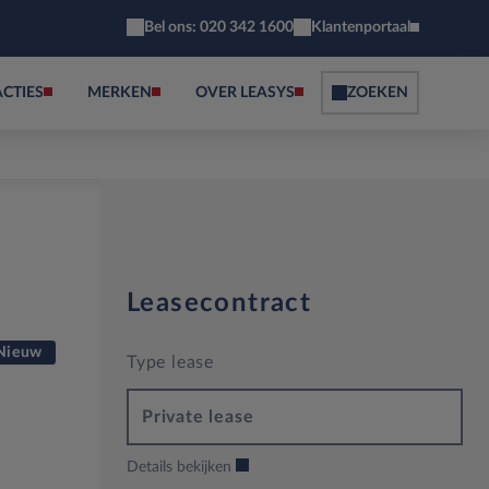
Bel ons: 020 342 1600
Klantenportaal
ACTIES
MERKEN
OVER LEASYS
ZOEKEN
Leasecontract
Nieuw
Type lease
Private lease
Details bekijken