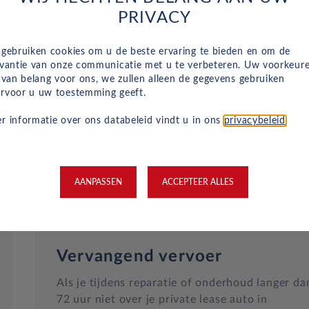
Naast het reguliere onderhoud, zijn kleine
PRIVACY
reparaties aan glas of vervangende banden ook
inbegrepen in je maandelijkse kosten en wordt
 gebruiken cookies om u de beste ervaring te bieden en om de
dit geregeld met een garage bij jou in de buurt.
evantie van onze communicatie met u te verbeteren. Uw voorkeur
Hulp bij pech en technische problemen met je
n van belang voor ons, we zullen alleen de gegevens gebruiken
rvoor u uw toestemming geeft.
auto zijn gewoon inbegrepen in je maandelijkse
kosten.
r informatie over ons databeleid vindt u in ons
privacybeleid
.
AANPASSEN
ACCEPTEER ALLES
Vervangend vervoer
Als je tijdens reparatie of onderhoud langer da
72 uur niet over je private lease auto in