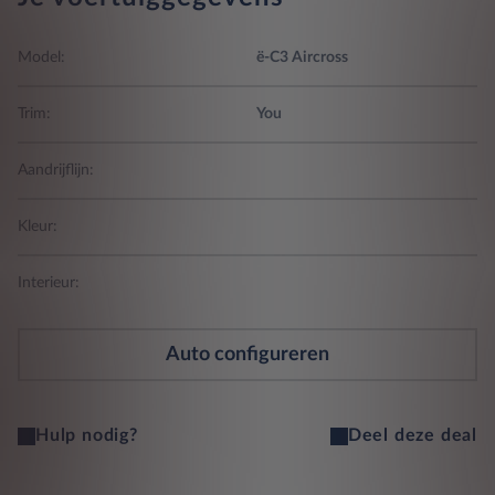
Model:
ë-C3 Aircross
Trim:
You
Aandrijflijn:
Kleur:
Interieur:
Auto configureren
Hulp nodig?
Deel deze deal