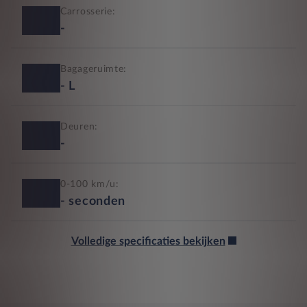
Carrosserie:
-
Bagageruimte:
-
L
Deuren:
-
0-100 km/u:
-
seconden
Volledige specificaties bekijken