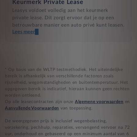
Keurmerk Private Lease
Leasys voldoet volledig aan het keurmerk
private lease. Dit zorgt ervoor dat je op een
betrouwbare manier een auto privé kunt leasen.
Lees meer
Een transparant contract
Compleet product zonder verrassingen
Nooit te hoge financiële lasten
* Op basis van de WLTP testmethodiek. Het uiteindelijke
bereik is afhankelijk van verschillende factoren zoals
rijsnelheid, wegomstandigheden en buitentemperatuur. Het
BB 14 dagen bedenktijd
opgegeven bereik is indicatief, hieraan kunnen geen rechten
worden ontleend.
Zekerheid bij klachten
Op alle leasecontracten zijn onze
Algemene voorwaarden
en
Aanvullende Voorwaarden
van toepassing.
De weergegeven prijs is inclusief wegenbelasting,
verzekering, pechhulp, reparaties, vervangend vervoer na 72
uur, onderhoud en gebaseerd op een minimum aantal van 6