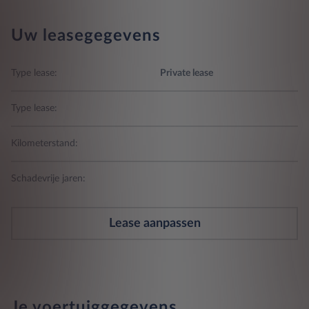
Uw leasegegevens
Type lease:
Private lease
Type lease:
Kilometerstand:
Schadevrije jaren:
Lease aanpassen
Je voertuiggegevens