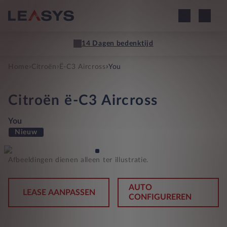
14 Dagen bedenktijd
›
›
›
Home
Citroën
Ë-C3 Aircross
You
Citroën
ë-C3 Aircross
You
Nieuw
Afbeeldingen dienen alleen ter illustratie.
AUTO
LEASE AANPASSEN
CONFIGUREREN