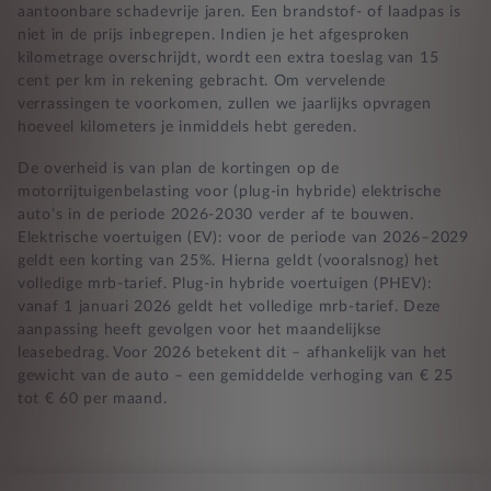
aantoonbare schadevrije jaren. Een brandstof- of laadpas is
niet in de prijs inbegrepen. Indien je het afgesproken
kilometrage overschrijdt, wordt een extra toeslag van 15
cent per km in rekening gebracht. Om vervelende
verrassingen te voorkomen, zullen we jaarlijks opvragen
hoeveel kilometers je inmiddels hebt gereden.
De overheid is van plan de kortingen op de
motorrijtuigenbelasting voor (plug-in hybride) elektrische
auto’s in de periode 2026-2030 verder af te bouwen.
Elektrische voertuigen (EV): voor de periode van 2026–2029
geldt een korting van 25%. Hierna geldt (vooralsnog) het
volledige mrb-tarief. Plug-in hybride voertuigen (PHEV):
vanaf 1 januari 2026 geldt het volledige mrb-tarief. Deze
aanpassing heeft gevolgen voor het maandelijkse
leasebedrag. Voor 2026 betekent dit – afhankelijk van het
gewicht van de auto – een gemiddelde verhoging van € 25
tot € 60 per maand.