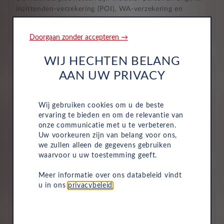
inzittenden-verzekering (POI), WA-verzekering en
uitgebreide dekking, zodat je volledig beschermd bent in
het geval van onvoorziene ongelukken.
Doorgaan zonder accepteren →
WIJ HECHTEN BELANG
AAN UW PRIVACY
Wij gebruiken cookies om u de beste
Aflevering bij jou in de buurt
ervaring te bieden en om de relevantie van
onze communicatie met u te verbeteren.
Door ons uitgebreide dealernetwerk kun je altijd je
Uw voorkeuren zijn van belang voor ons,
nieuwe auto bij jou in de buurt ophalen.
we zullen alleen de gegevens gebruiken
waarvoor u uw toestemming geeft.
Meer informatie over ons databeleid vindt
u in ons
privacybeleid
.