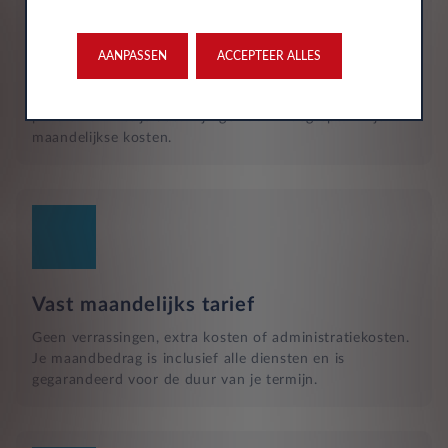
Reparatie en hulp langs de weg
Naast het reguliere onderhoud, zijn kleine reparaties aan
glas of vervangende banden ook inbegrepen in je
AANPASSEN
ACCEPTEER ALLES
maandelijkse kosten en wordt dit geregeld met een
garage bij jou in de buurt. Hulp bij pech en technische
problemen met je auto zijn gewoon inbegrepen in je
maandelijkse kosten.
Vast maandelijks tarief
Geen verrassingen, extra kosten of administratiekosten.
Je maandbedrag is inclusief alle diensten en is
gegarandeerd voor de duur van je termijn.