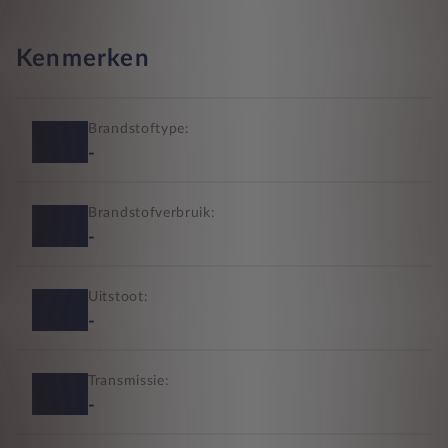
Kenmerken
Brandstoftype:
-
Brandstofverbruik:
-
Uitstoot:
-
Transmissie:
-