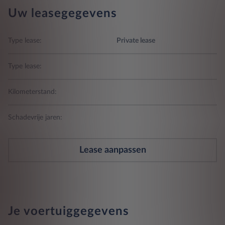
Uw leasegegevens
Type lease:
Private lease
Type lease:
Kilometerstand:
Schadevrije jaren:
Lease aanpassen
Je voertuiggegevens