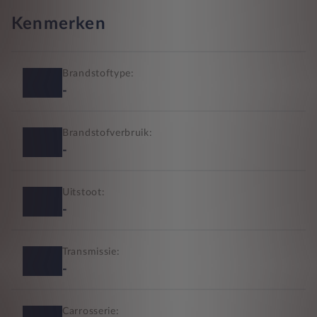
Kenmerken
Brandstoftype:
-
Brandstofverbruik:
-
Uitstoot:
-
Transmissie:
-
Carrosserie: