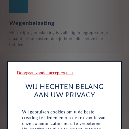
Wegenbelasting
Motorrijtuigenbelasting is volledig inbegrepen in je
maandelijkse kosten, dus je hoeft dit niet zelf te
betalen.
Doorgaan zonder accepteren →
WIJ HECHTEN BELANG
Verzekering
AAN UW PRIVACY
De maandelijkse kosten zijn inclusief personen ongeval
inzittenden-verzekering (POI), WA-verzekering en
Wij gebruiken cookies om u de beste
uitgebreide dekking, zodat je volledig beschermd bent in
ervaring te bieden en om de relevantie van
het geval van onvoorziene ongelukken.
onze communicatie met u te verbeteren.