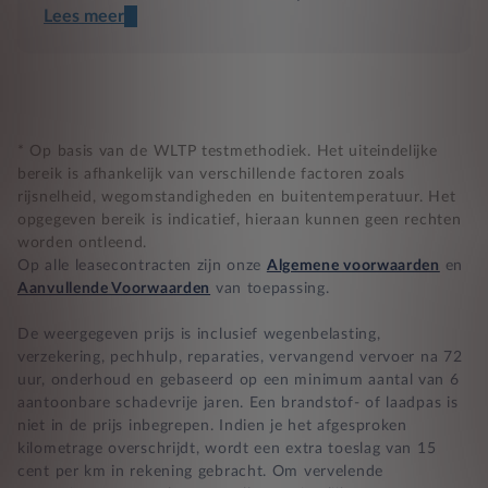
Lees meer
Een transparant contract
Compleet product zonder verrassingen
Nooit te hoge financiële lasten
* Op basis van de WLTP testmethodiek. Het uiteindelijke
bereik is afhankelijk van verschillende factoren zoals
rijsnelheid, wegomstandigheden en buitentemperatuur. Het
BB 14 dagen bedenktijd
opgegeven bereik is indicatief, hieraan kunnen geen rechten
worden ontleend.
Zekerheid bij klachten
Op alle leasecontracten zijn onze
Algemene voorwaarden
en
Aanvullende Voorwaarden
van toepassing.
De weergegeven prijs is inclusief wegenbelasting,
verzekering, pechhulp, reparaties, vervangend vervoer na 72
uur, onderhoud en gebaseerd op een minimum aantal van 6
aantoonbare schadevrije jaren. Een brandstof- of laadpas is
niet in de prijs inbegrepen. Indien je het afgesproken
kilometrage overschrijdt, wordt een extra toeslag van 15
cent per km in rekening gebracht. Om vervelende