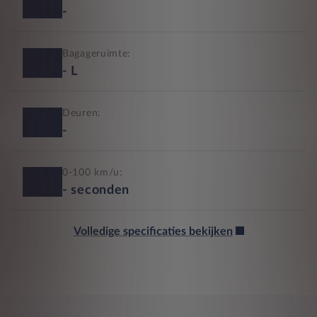
-
Bagageruimte:
-
L
Deuren:
-
0-100 km/u:
-
seconden
Volledige specificaties bekijken