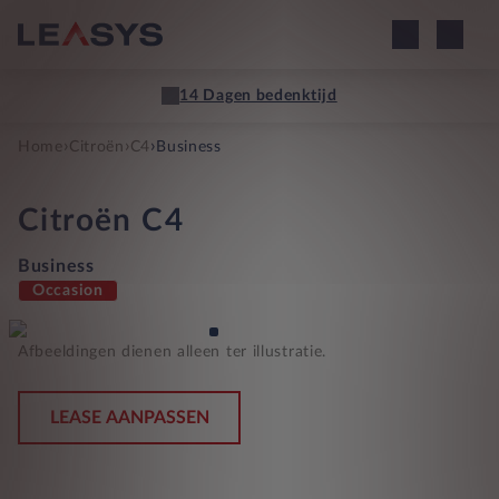
14 Dagen bedenktijd
›
›
›
Home
Citroën
C4
Business
Citroën
C4
Business
Occasion
Afbeeldingen dienen alleen ter illustratie.
LEASE AANPASSEN