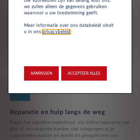
Uw voorkeuren zijn van belang voor ons,
we zullen alleen de gegevens gebruiken
waarvoor u uw toestemming geeft.
Meer informatie over ons databeleid vindt
u in ons
privacybeleid
.
Aflevering bij jou in de buurt
Door ons uitgebreide dealernetwerk kun je altijd je
nieuwe auto bij jou in de buurt ophalen.
AANPASSEN
ACCEPTEER ALLES
Reparatie en hulp langs de weg
Naast het reguliere onderhoud, zijn kleine reparaties aan
glas of vervangende banden ook inbegrepen in je
maandelijkse kosten en wordt dit geregeld met een