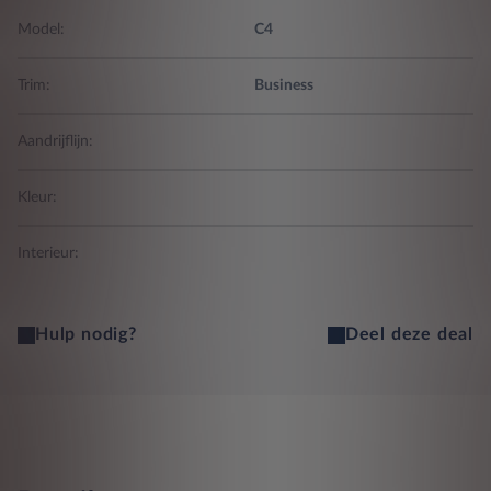
Model:
C4
Trim:
Business
Aandrijflijn:
Kleur:
Interieur:
Hulp nodig?
Deel deze deal