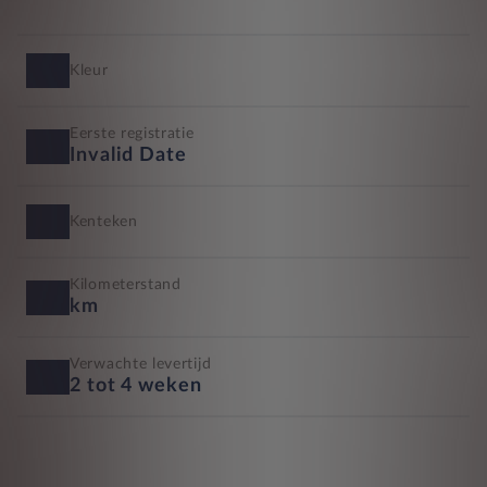
Kleur
Eerste registratie
Invalid Date
Kenteken
Kilometerstand
km
Verwachte levertijd
2 tot 4 weken