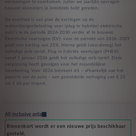
verrassingen te voorkomen, zullen we jaarlijks opvragen
hoeveel kilometers je inmiddels hebt gereden.
De overheid is van plan de kortingen op de
motorrijtuigenbelasting voor (plug-in hybride) elektrische
auto’s in de periode 2026-2030 verder af te bouwen.
Elektrische voertuigen (EV): voor de periode van 2026–2029
geldt een korting van 25%. Hierna geldt (vooralsnog) het
volledige mrb-tarief. Plug-in hybride voertuigen (PHEV):
vanaf 1 januari 2026 geldt het volledige mrb-tarief. Deze
aanpassing heeft gevolgen voor het maandelijkse
leasebedrag. Voor 2026 betekent dit – afhankelijk van het
gewicht van de auto – een gemiddelde verhoging van € 25
tot € 60 per maand.
All-inclusive prijs
Binnenkort wordt er een nieuwe prijs beschikbaar
gesteld.