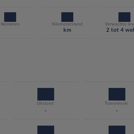
Kenteken
Kilometerstand
Verwachte leve
km
2 tot 4 w
Uitstoot:
Transmissie:
-
-