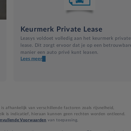
Keurmerk Private Lease
Leasys voldoet volledig aan het keurmerk private
lease. Dit zorgt ervoor dat je op een betrouwbar
manier een auto privé kunt leasen.
Lees meer
Een transparant contract
Compleet product zonder verrassingen
Nooit te hoge financiële lasten
s afhankelijk van verschillende factoren zoals rijsnelheid,
BB 14 dagen bedenktijd
 is indicatief, hieraan kunnen geen rechten worden ontleend.
nvullende Voorwaarden
van toepassing.
Zekerheid bij klachten