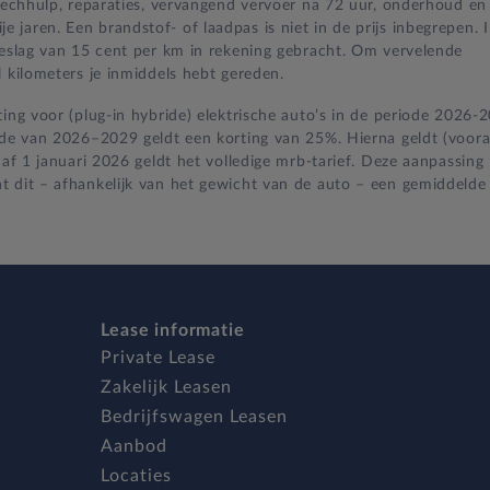
 pechhulp, reparaties, vervangend vervoer na 72 uur, onderhoud en
jaren. Een brandstof- of laadpas is niet in de prijs inbegrepen. 
oeslag van 15 cent per km in rekening gebracht. Om vervelende
 kilometers je inmiddels hebt gereden.
ing voor (plug-in hybride) elektrische auto’s in de periode 2026-
iode van 2026–2029 geldt een korting van 25%. Hierna geldt (voora
naf 1 januari 2026 geldt het volledige mrb-tarief. Deze aanpassing
t dit – afhankelijk van het gewicht van de auto – een gemiddelde
Lease informatie
Private Lease
Zakelijk Leasen
Bedrijfswagen Leasen
Aanbod
Locaties