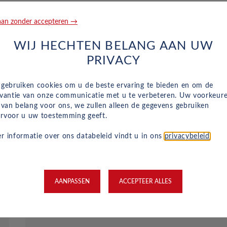
an zonder accepteren →
WIJ HECHTEN BELANG AAN UW
PRIVACY
Reparatie en hulp langs de we
 gebruiken cookies om u de beste ervaring te bieden en om de
evantie van onze communicatie met u te verbeteren. Uw voorkeur
Naast het reguliere onderhoud, zijn kleine
n van belang voor ons, we zullen alleen de gegevens gebruiken
reparaties aan glas of vervangende banden ook
rvoor u uw toestemming geeft.
inbegrepen in je maandelijkse kosten en wordt
r informatie over ons databeleid vindt u in ons
privacybeleid
.
dit geregeld met een garage bij jou in de buurt.
Hulp bij pech en technische problemen met je
auto zijn gewoon inbegrepen in je maandelijkse
kosten.
AANPASSEN
ACCEPTEER ALLES