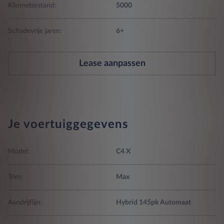
Kilometerstand:
5000
Schadevrije jaren:
6+
Lease aanpassen
Je voertuiggegevens
Model:
C4 X
Trim:
Max
Aandrijflijn:
Hybrid 145pk Automaat