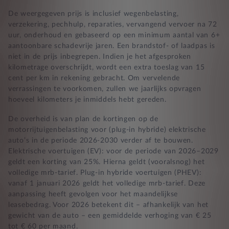
De weergegeven prijs is inclusief wegenbelasting,
verzekering, pechhulp, reparaties, vervangend vervoer na 72
uur, onderhoud en gebaseerd op een minimum aantal van 6+
aantoonbare schadevrije jaren. Een brandstof- of laadpas is
niet in de prijs inbegrepen. Indien je het afgesproken
kilometrage overschrijdt, wordt een extra toeslag van 15
cent per km in rekening gebracht. Om vervelende
verrassingen te voorkomen, zullen we jaarlijks opvragen
hoeveel kilometers je inmiddels hebt gereden.
De overheid is van plan de kortingen op de
motorrijtuigenbelasting voor (plug-in hybride) elektrische
auto’s in de periode 2026-2030 verder af te bouwen.
Elektrische voertuigen (EV): voor de periode van 2026–2029
geldt een korting van 25%. Hierna geldt (vooralsnog) het
volledige mrb-tarief. Plug-in hybride voertuigen (PHEV):
vanaf 1 januari 2026 geldt het volledige mrb-tarief. Deze
aanpassing heeft gevolgen voor het maandelijkse
leasebedrag. Voor 2026 betekent dit – afhankelijk van het
gewicht van de auto – een gemiddelde verhoging van € 25
tot € 60 per maand.