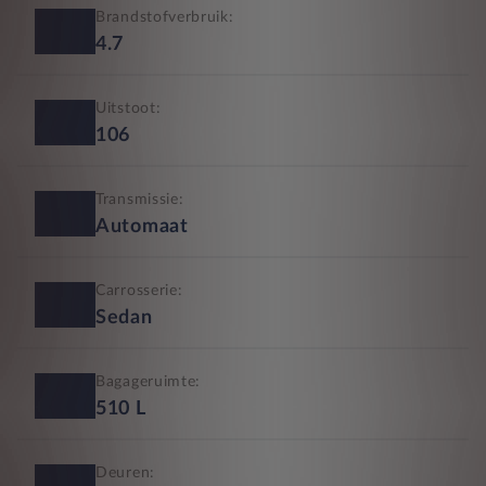
Brandstofverbruik:
4.7
Uitstoot:
106
Transmissie:
Automaat
Carrosserie:
Sedan
Bagageruimte:
510
L
Deuren: