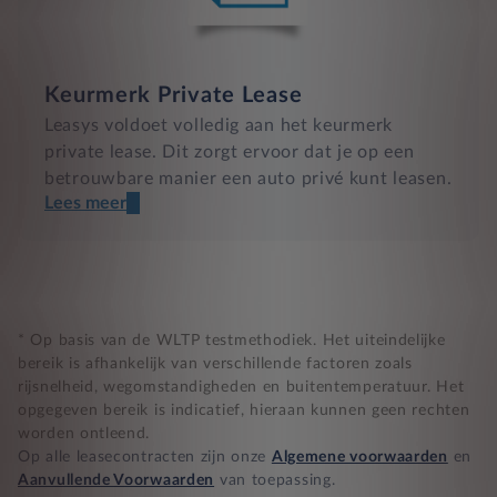
Keurmerk Private Lease
Leasys voldoet volledig aan het keurmerk
private lease. Dit zorgt ervoor dat je op een
betrouwbare manier een auto privé kunt leasen.
Lees meer
Een transparant contract
Compleet product zonder verrassingen
Nooit te hoge financiële lasten
* Op basis van de WLTP testmethodiek. Het uiteindelijke
bereik is afhankelijk van verschillende factoren zoals
rijsnelheid, wegomstandigheden en buitentemperatuur. Het
BB 14 dagen bedenktijd
opgegeven bereik is indicatief, hieraan kunnen geen rechten
worden ontleend.
Zekerheid bij klachten
Op alle leasecontracten zijn onze
Algemene voorwaarden
en
Aanvullende Voorwaarden
van toepassing.