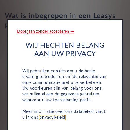
Airbags 6
Wat is inbegrepen in een Leasys
1
Private Lease?
Doorgaan zonder accepteren →
WIJ HECHTEN BELANG
AAN UW PRIVACY
Wij gebruiken cookies om u de beste
Wegenbelasting
ervaring te bieden en om de relevantie van
Motorrijtuigenbelasting is volledig inbegrepen in je
onze communicatie met u te verbeteren.
maandelijkse kosten, dus je hoeft dit niet zelf te
Uw voorkeuren zijn van belang voor ons,
betalen.
we zullen alleen de gegevens gebruiken
waarvoor u uw toestemming geeft.
Meer informatie over ons databeleid vindt
u in ons
privacybeleid
.