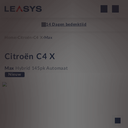
14 Dagen bedenktijd
›
›
›
Home
Citroën
C4 X
Max
Citroën
C4 X
Max
Hybrid 145pk Automaat
Nieuw