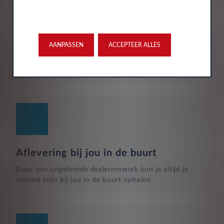
Verzekering
De maandelijkse kosten zijn inclusief personen ongeval
AANPASSEN
ACCEPTEER ALLES
inzittenden-verzekering (POI), WA-verzekering en
uitgebreide dekking, zodat je volledig beschermd bent in
het geval van onvoorziene ongelukken.
Aflevering bij jou in de buurt
Door ons uitgebreide dealernetwerk kun je altijd je
nieuwe auto bij jou in de buurt ophalen.