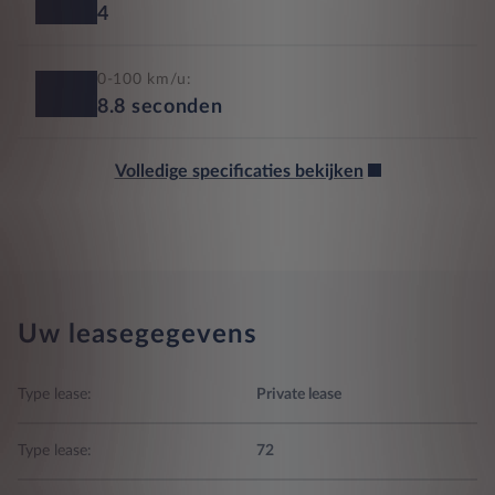
4
0-100 km/u:
8.8
seconden
Volledige specificaties bekijken
Uw leasegegevens
Type lease:
Private lease
Type lease:
72