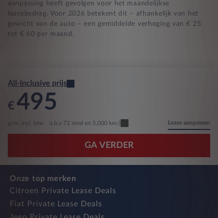
aanpassing heeft gevolgen voor het maandelijkse
leasebedrag. Voor 2026 betekent dit – afhankelijk van het
gewicht van de auto – een gemiddelde verhoging van € 25
tot € 60 per maand.
All-inclusive prijs
495
€
Lease aanpassen
p/m. incl. btw
o.b.v 72 mnd en 5,000 km/j
GA VERDER
Onze top merken
Citroen Private Lease Deals
Fiat Private Lease Deals
Jeep Private Lease Deals