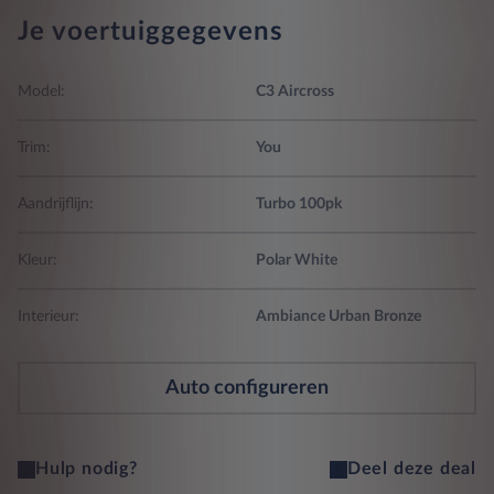
Je voertuiggegevens
Model:
C3 Aircross
Trim:
You
Aandrijflijn:
Turbo 100pk
Kleur:
Polar White
Interieur:
Ambiance Urban Bronze
Auto configureren
Hulp nodig?
Deel deze deal