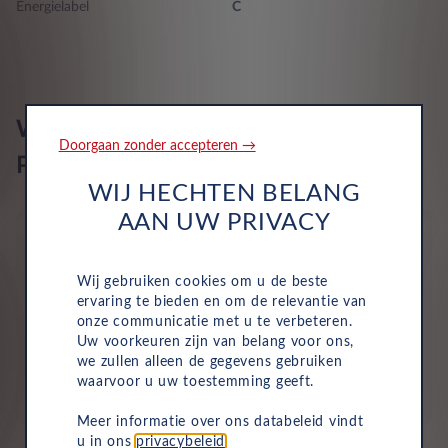
Energielabel
C
Lane departure waarschuwing activeert de besturing
Airbags 6
Wat is inbegrepen in een Leasys
Doorgaan zonder accepteren →
Private Lease?
WIJ HECHTEN BELANG
AAN UW PRIVACY
Wij gebruiken cookies om u de beste
ervaring te bieden en om de relevantie van
Wegenbelasting
onze communicatie met u te verbeteren.
Uw voorkeuren zijn van belang voor ons,
Motorrijtuigenbelasting is volledig inbegrepen in je
we zullen alleen de gegevens gebruiken
maandelijkse kosten, dus je hoeft dit niet zelf te
waarvoor u uw toestemming geeft.
betalen.
Meer informatie over ons databeleid vindt
u in ons
privacybeleid
.