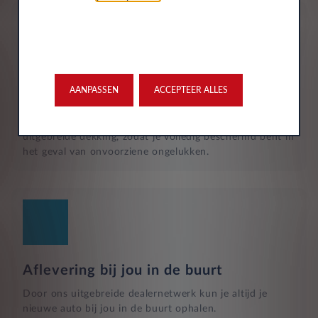
Verzekering
AANPASSEN
ACCEPTEER ALLES
De maandelijkse kosten zijn inclusief personen ongeval
inzittenden-verzekering (POI), WA-verzekering en
uitgebreide dekking, zodat je volledig beschermd bent in
het geval van onvoorziene ongelukken.
Aflevering bij jou in de buurt
Door ons uitgebreide dealernetwerk kun je altijd je
nieuwe auto bij jou in de buurt ophalen.