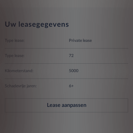
Uw leasegegevens
Type lease:
Private lease
Type lease:
72
Kilometerstand:
5000
Schadevrije jaren:
6+
Lease aanpassen