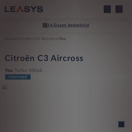
14 Dagen bedenktijd
›
›
›
Home
Citroën
C3 Aircross
You
Citroën
C3 Aircross
You
Turbo 100pk
Voorraad