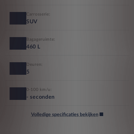
Carrosserie:
SUV
Bagageruimte:
460
L
Deuren:
5
0-100 km/u:
-
seconden
Volledige specificaties bekijken