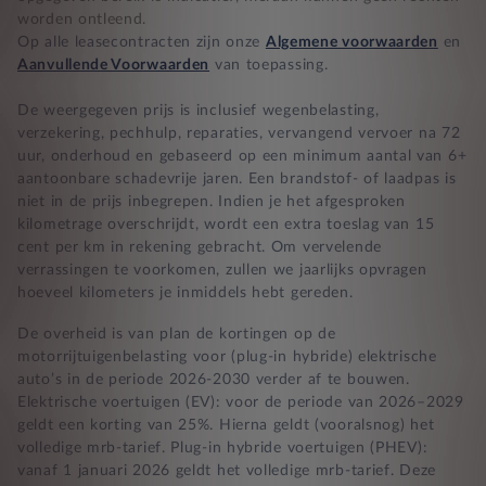
worden ontleend.
Zekerheid bij klachten
Op alle leasecontracten zijn onze
Algemene voorwaarden
en
Aanvullende Voorwaarden
van toepassing.
De weergegeven prijs is inclusief wegenbelasting,
verzekering, pechhulp, reparaties, vervangend vervoer na 72
uur, onderhoud en gebaseerd op een minimum aantal van 6+
aantoonbare schadevrije jaren. Een brandstof- of laadpas is
niet in de prijs inbegrepen. Indien je het afgesproken
kilometrage overschrijdt, wordt een extra toeslag van 15
cent per km in rekening gebracht. Om vervelende
verrassingen te voorkomen, zullen we jaarlijks opvragen
hoeveel kilometers je inmiddels hebt gereden.
De overheid is van plan de kortingen op de
motorrijtuigenbelasting voor (plug-in hybride) elektrische
auto’s in de periode 2026-2030 verder af te bouwen.
Elektrische voertuigen (EV): voor de periode van 2026–2029
geldt een korting van 25%. Hierna geldt (vooralsnog) het
volledige mrb-tarief. Plug-in hybride voertuigen (PHEV):
vanaf 1 januari 2026 geldt het volledige mrb-tarief. Deze