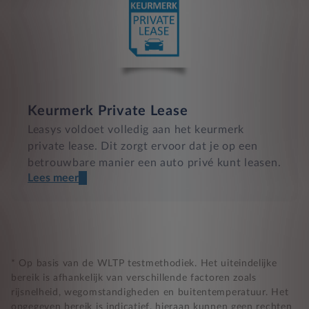
Keurmerk Private Lease
Leasys voldoet volledig aan het keurmerk
private lease. Dit zorgt ervoor dat je op een
betrouwbare manier een auto privé kunt leasen.
Lees meer
Een transparant contract
Compleet product zonder verrassingen
Nooit te hoge financiële lasten
* Op basis van de WLTP testmethodiek. Het uiteindelijke
bereik is afhankelijk van verschillende factoren zoals
rijsnelheid, wegomstandigheden en buitentemperatuur. Het
BB 14 dagen bedenktijd
opgegeven bereik is indicatief, hieraan kunnen geen rechten