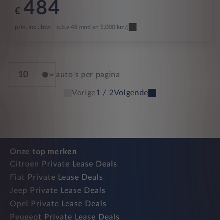
484
€
p/m. incl. btw
o.b.v 48 mnd en 5,000 km/j
auto's per pagina
Vorige
1 / 2
Volgende
Onze top merken
Citroen Private Lease Deals
Fiat Private Lease Deals
Jeep Private Lease Deals
Opel Private Lease Deals
Peugeot Private Lease Deals