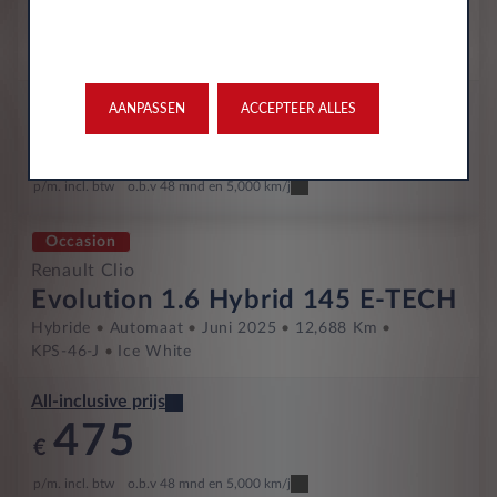
Evolution 1.6 Hybrid 145 E-TECH
Hybride
Automaat
Juni 2025
13,333 Km
KJD-26-K
Orange Valencia
All-inclusive prijs
AANPASSEN
ACCEPTEER ALLES
461
€
p/m. incl. btw
o.b.v 48 mnd en 5,000 km/j
Occasion
Renault Clio
Evolution 1.6 Hybrid 145 E-TECH
Hybride
Automaat
Juni 2025
12,688 Km
KPS-46-J
Ice White
All-inclusive prijs
475
€
p/m. incl. btw
o.b.v 48 mnd en 5,000 km/j