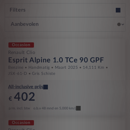
Filters
Occasion
Renault Clio
Esprit Alpine 1.0 TCe 90 GPF
Benzine
Handmatig
Maart 2025
14,111 Km
JSX-61-D
Gris Schiste
All-inclusive prijs
402
€
p/m. incl. btw
o.b.v 48 mnd en 5,000 km/j
Occasion