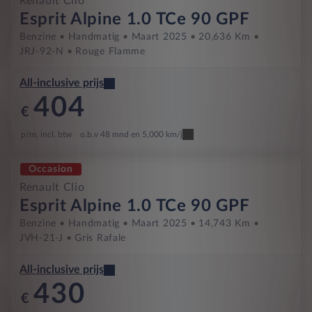
Renault Clio
Esprit Alpine 1.0 TCe 90 GPF
Benzine
Handmatig
Maart 2025
20,636 Km
JRJ-92-N
Rouge Flamme
All-inclusive prijs
404
€
p/m. incl. btw
o.b.v 48 mnd en 5,000 km/j
Occasion
Renault Clio
Esprit Alpine 1.0 TCe 90 GPF
Benzine
Handmatig
Maart 2025
14,743 Km
JVH-21-J
Gris Rafale
All-inclusive prijs
430
€