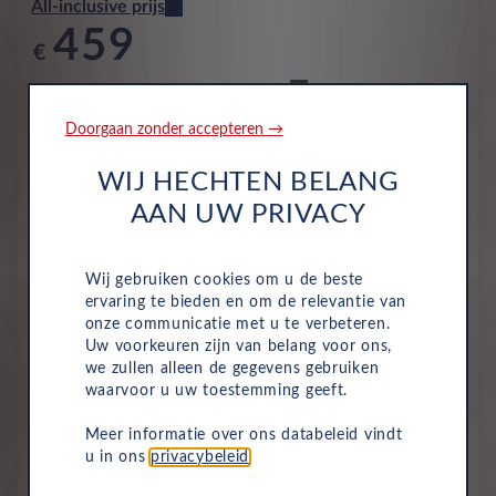
All-inclusive prijs
459
€
p/m. incl. btw
o.b.v 48 mnd en 5,000 km/j
Doorgaan zonder accepteren →
Occasion
Renault Clio
WIJ HECHTEN BELANG
Evolution 1.6 Hybrid 145 E-TECH
AAN UW PRIVACY
Hybride
Automaat
Juni 2025
12,235 Km
KJD-25-K
Orange Valencia
Wij gebruiken cookies om u de beste
ervaring te bieden en om de relevantie van
All-inclusive prijs
onze communicatie met u te verbeteren.
460
Uw voorkeuren zijn van belang voor ons,
€
we zullen alleen de gegevens gebruiken
p/m. incl. btw
o.b.v 48 mnd en 5,000 km/j
waarvoor u uw toestemming geeft.
Meer informatie over ons databeleid vindt
Occasion
u in ons
privacybeleid
.
Renault Clio