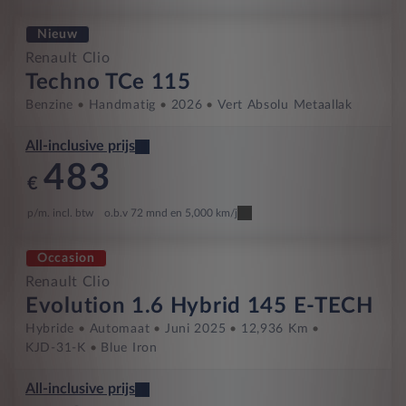
Nieuw
Renault Clio
Techno TCe 115
Benzine
Handmatig
2026
Vert Absolu Metaallak
All-inclusive prijs
483
€
p/m. incl. btw
o.b.v 72 mnd en 5,000 km/j
Occasion
Renault Clio
Evolution 1.6 Hybrid 145 E-TECH
Hybride
Automaat
Juni 2025
12,936 Km
KJD-31-K
Blue Iron
All-inclusive prijs