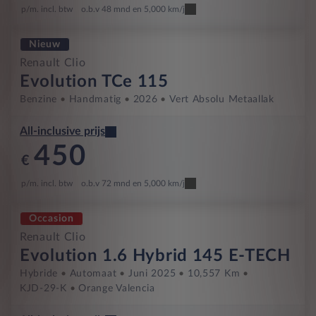
p/m. incl. btw
o.b.v 48 mnd en 5,000 km/j
Nieuw
Renault Clio
Evolution TCe 115
Benzine
Handmatig
2026
Vert Absolu Metaallak
All-inclusive prijs
450
€
p/m. incl. btw
o.b.v 72 mnd en 5,000 km/j
Occasion
Renault Clio
Evolution 1.6 Hybrid 145 E-TECH
Hybride
Automaat
Juni 2025
10,557 Km
KJD-29-K
Orange Valencia