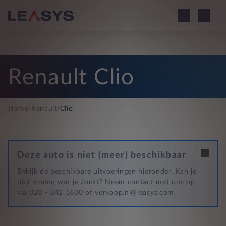
Renault Clio
›
›
Home
Renault
Clio
Deze auto is niet (meer) beschikbaar
Bekijk de beschikbare uitvoeringen hieronder. Kan je
niet vinden wat je zoekt? Neem contact met ons op
via 020 - 342 1600 of verkoop.nl@leasys.com