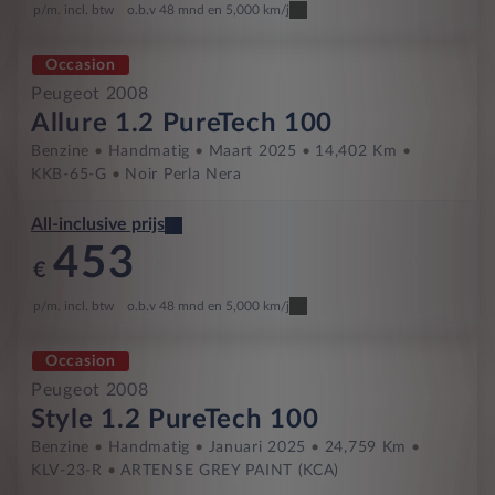
p/m. incl. btw
o.b.v 48 mnd en 5,000 km/j
Occasion
Peugeot 2008
Allure 1.2 PureTech 100
Benzine
Handmatig
Maart 2025
14,402 Km
KKB-65-G
Noir Perla Nera
All-inclusive prijs
453
€
p/m. incl. btw
o.b.v 48 mnd en 5,000 km/j
Occasion
Peugeot 2008
Style 1.2 PureTech 100
Benzine
Handmatig
Januari 2025
24,759 Km
KLV-23-R
ARTENSE GREY PAINT (KCA)