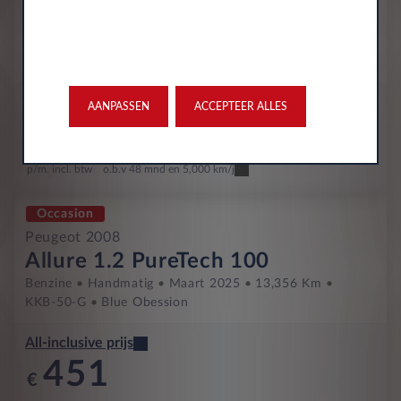
Style 1.2 PureTech 100
Benzine
Handmatig
Januari 2025
22,662 Km
KLV-35-R
Gris Artense
All-inclusive prijs
AANPASSEN
ACCEPTEER ALLES
450
€
p/m. incl. btw
o.b.v 48 mnd en 5,000 km/j
Occasion
Peugeot 2008
Allure 1.2 PureTech 100
Benzine
Handmatig
Maart 2025
13,356 Km
KKB-50-G
Blue Obession
All-inclusive prijs
451
€