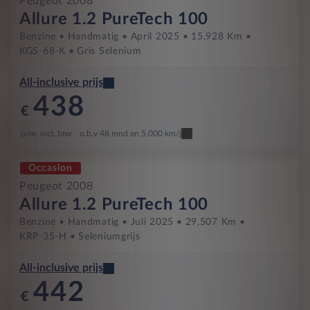
Peugeot 2008
Allure 1.2 PureTech 100
Benzine
Handmatig
April 2025
15,928 Km
KGS-68-K
Gris Selenium
All-inclusive prijs
438
€
p/m. incl. btw
o.b.v 48 mnd en 5,000 km/j
Occasion
Peugeot 2008
Allure 1.2 PureTech 100
Benzine
Handmatig
Juli 2025
29,507 Km
KRP-35-H
Seleniumgrijs
All-inclusive prijs
442
€