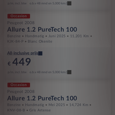
p/m. incl. btw
o.b.v 48 mnd en 5,000 km/j
Occasion
Peugeot 2008
Allure 1.2 PureTech 100
Benzine
Handmatig
Juni 2025
11,201 Km
KJK-84-P
Blanc Okenite
All-inclusive prijs
449
€
p/m. incl. btw
o.b.v 48 mnd en 5,000 km/j
Occasion
Peugeot 2008
Allure 1.2 PureTech 100
Benzine
Handmatig
Mei 2025
14,724 Km
KNV-08-B
Gris Artense