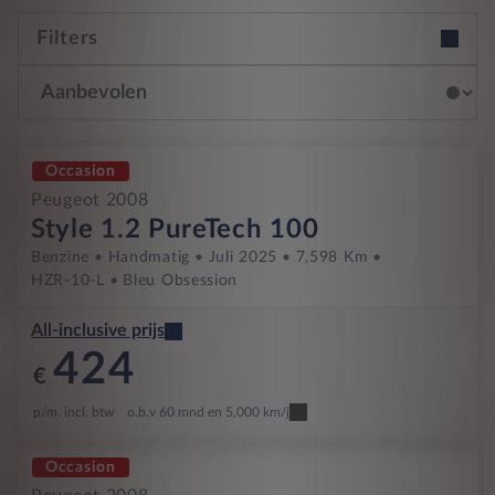
Filters
Occasion
Peugeot 2008
Style 1.2 PureTech 100
Benzine
Handmatig
Juli 2025
7,598 Km
HZR-10-L
Bleu Obsession
All-inclusive prijs
424
€
p/m. incl. btw
o.b.v 60 mnd en 5,000 km/j
Occasion