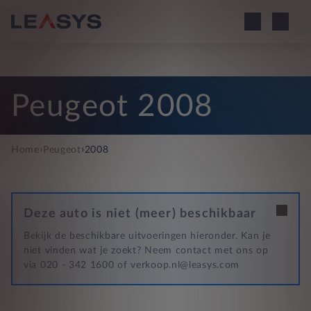
Peugeot 2008
›
›
Home
Peugeot
2008
Deze auto is niet (meer) beschikbaar
Bekijk de beschikbare uitvoeringen hieronder. Kan je
niet vinden wat je zoekt? Neem contact met ons op
via 020 - 342 1600 of verkoop.nl@leasys.com