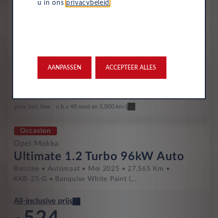
Occasion
u in ons
privacybeleid
.
Opel Mokka
Ultimate 1.2 Turbo 96kW Auto
Benzine
Automaat
Juni 2025
13,800 Km
JSZ-09-R
-
AANPASSEN
ACCEPTEER ALLES
All-inclusive prijs
521
€
p/m. incl. btw
o.b.v 48 mnd en 5,000 km/j
Occasion
Opel Mokka
Ultimate 1.2 Turbo 96kW Auto
Benzine
Automaat
Mei 2025
27,565 Km
KKB-25-G
Banquise White Paint (...
All-inclusive prijs