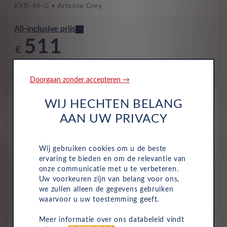
KKB-48-G
Artense Grey
All-inclusive prijs
511
€
p/m. incl. btw
o.b.v 48 mnd en 5,000 km/j
Doorgaan zonder accepteren →
Occasion
WIJ HECHTEN BELANG
Opel Mokka
Ultimate 1.2 Turbo 96kW Auto
AAN UW PRIVACY
Benzine
Automaat
Mei 2025
14,146 Km
KKB-27-G
Artense Grey Paint (KCA)
Wij gebruiken cookies om u de beste
ervaring te bieden en om de relevantie van
All-inclusive prijs
onze communicatie met u te verbeteren.
512
Uw voorkeuren zijn van belang voor ons,
€
we zullen alleen de gegevens gebruiken
waarvoor u uw toestemming geeft.
p/m. incl. btw
o.b.v 48 mnd en 5,000 km/j
Meer informatie over ons databeleid vindt