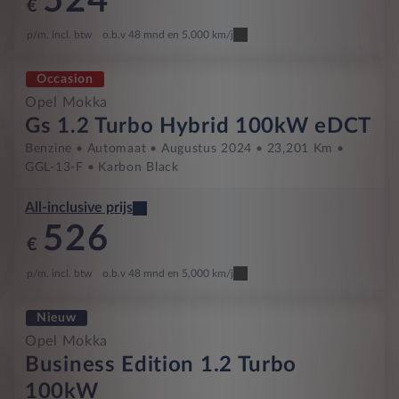
524
€
p/m. incl. btw
o.b.v 48 mnd en 5,000 km/j
Occasion
Opel Mokka
Gs 1.2 Turbo Hybrid 100kW eDCT
Benzine
Automaat
Augustus 2024
23,201 Km
GGL-13-F
Karbon Black
All-inclusive prijs
526
€
p/m. incl. btw
o.b.v 48 mnd en 5,000 km/j
Nieuw
Opel Mokka
Business Edition 1.2 Turbo
100kW