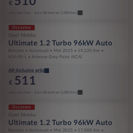
510
€
p/m. incl. btw
o.b.v 48 mnd en 5,000 km/j
Occasion
Opel Mokka
Ultimate 1.2 Turbo 96kW Auto
Benzine
Automaat
Mei 2025
19,220 Km
KJV-09-L
Artense Grey Paint (KCA)
All-inclusive prijs
511
€
p/m. incl. btw
o.b.v 48 mnd en 5,000 km/j
Occasion
Opel Mokka
Ultimate 1.2 Turbo 96kW Auto
Benzine
Automaat
Mei 2025
17,088 Km