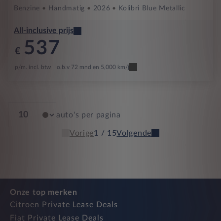
Benzine
Handmatig
2026
Kolibri Blue Metallic
All-inclusive prijs
537
€
p/m. incl. btw
o.b.v 72 mnd en 5,000 km/j
auto's per pagina
Vorige
1 / 15
Volgende
Onze top merken
Citroen Private Lease Deals
Fiat Private Lease Deals