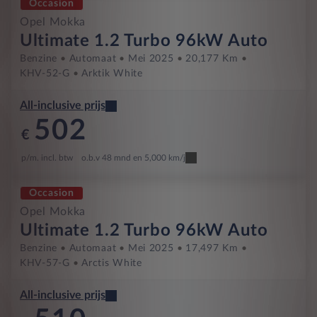
Occasion
Opel Mokka
Ultimate 1.2 Turbo 96kW Auto
Benzine
Automaat
Mei 2025
20,177 Km
KHV-52-G
Arktik White
All-inclusive prijs
502
€
p/m. incl. btw
o.b.v 48 mnd en 5,000 km/j
Occasion
Opel Mokka
Ultimate 1.2 Turbo 96kW Auto
Benzine
Automaat
Mei 2025
17,497 Km
KHV-57-G
Arctis White
All-inclusive prijs