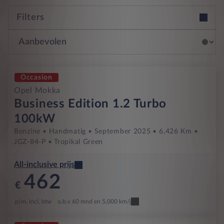
Filters
Occasion
Opel Mokka
Business Edition 1.2 Turbo
100kW
Benzine
Handmatig
September 2025
6,426 Km
JGZ-84-P
Tropikal Green
All-inclusive prijs
462
€
p/m. incl. btw
o.b.v 60 mnd en 5,000 km/j