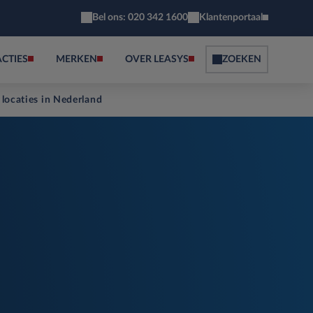
Bel ons: 020 342 1600
Klantenportaal
ACTIES
MERKEN
OVER LEASYS
ZOEKEN
 locaties in Nederland