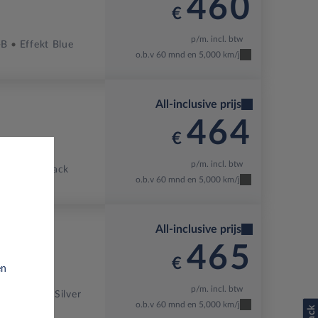
460
€
p/m. incl. btw
-B
Effekt Blue
o.b.v 60 mnd en 5,000 km/j
All-inclusive prijs
464
€
p/m. incl. btw
Carbon Black
o.b.v 60 mnd en 5,000 km/j
All-inclusive prijs
465
€
en
p/m. incl. btw
-X
Kristall Silver
o.b.v 60 mnd en 5,000 km/j