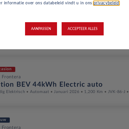
r informatie over ons databeleid vindt u in ons
privacybeleid
.
casion
 Frontera
AANPASSEN
ACCEPTEER ALLES
ition BEV 44kWh Electric auto
dig Elektrisch
Automaat
Augustus 2025
13,316 Km
JDN-6
casion
 Frontera
ition BEV 44kWh Electric auto
dig Elektrisch
Automaat
Januari 2026
1,200 Km
JVK-86-J
euw
 Frontera