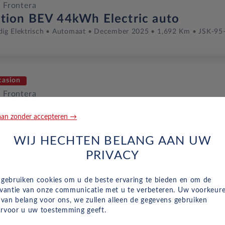
 Frontera
ition BEV 44kWh Electric auto
dig Elektrisch
Automaat
December 2025
1,692 Km
JSK-95
casion
 Frontera
ition BEV 44kWh Electric auto
an zonder accepteren →
dig Elektrisch
Automaat
Maart 2026
5,150 Km
KDD-85-V
WIJ HECHTEN BELANG AAN UW
PRIVACY
casion
 gebruiken cookies om u de beste ervaring te bieden en om de
 Frontera
evantie van onze communicatie met u te verbeteren. Uw voorkeur
ition BEV 44kWh Electric auto
n van belang voor ons, we zullen alleen de gegevens gebruiken
dig Elektrisch
Automaat
Augustus 2025
3,260 Km
JDN-64
rvoor u uw toestemming geeft.