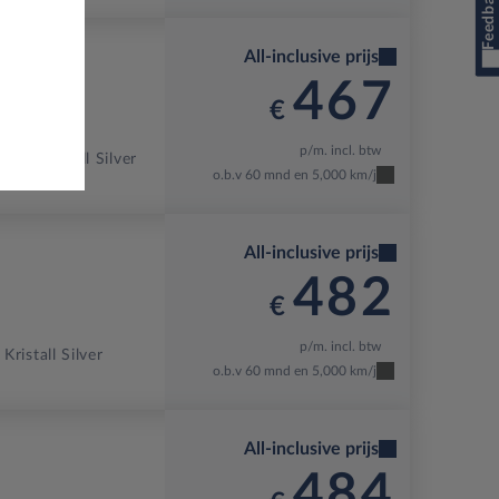
Feedback
All-inclusive prijs
467
€
p/m. incl. btw
3-X
Kristall Silver
o.b.v 60 mnd en 5,000 km/j
All-inclusive prijs
482
€
p/m. incl. btw
Kristall Silver
o.b.v 60 mnd en 5,000 km/j
All-inclusive prijs
484