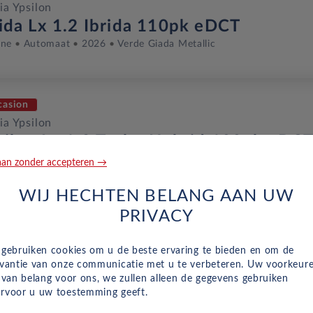
ia Ypsilon
rida Lx 1.2 Ibrida 110pk eDCT
ine
Automaat
2026
Verde Giada Metallic
casion
ia Ypsilon
silon Lx 1.2 Turbo Hybrid 100pk eDC
ine
Automaat
December 2025
8,900 Km
JRK-80-S
an zonder accepteren →
Oro Met Zwart Dak ...
WIJ HECHTEN BELANG AAN UW
PRIVACY
euw
 gebruiken cookies om u de beste ervaring te bieden en om de
ia Ypsilon
evantie van onze communicatie met u te verbeteren. Uw voorkeur
silon 1.2 Turbo Hybrid 110pk eDCT
n van belang voor ons, we zullen alleen de gegevens gebruiken
ine
Automaat
2025
Verde Giada Metallic
rvoor u uw toestemming geeft.