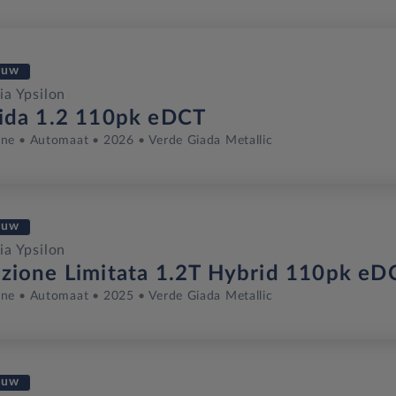
euw
ia Ypsilon
rida 1.2 110pk eDCT
ine
Automaat
2026
Verde Giada Metallic
euw
ia Ypsilon
izione Limitata 1.2T Hybrid 110pk eD
ine
Automaat
2025
Verde Giada Metallic
euw