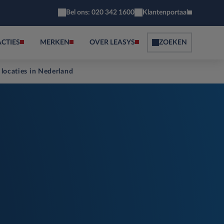
Bel ons: 020 342 1600
Klantenportaal
ACTIES
MERKEN
OVER LEASYS
ZOEKEN
 locaties in Nederland