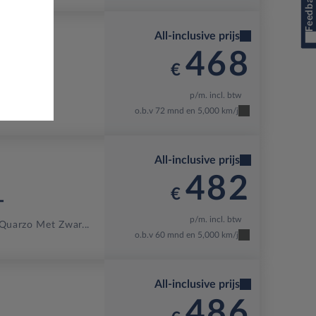
Feedback
All-inclusive prijs
468
€
p/m. incl. btw
o.b.v 72 mnd en 5,000 km/j
All-inclusive prijs
482
€
T
p/m. incl. btw
Quarzo Met Zwar...
o.b.v 60 mnd en 5,000 km/j
All-inclusive prijs
486