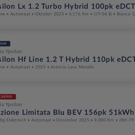
silon Lx 1.2 Turbo Hybrid 100pk eDC
ine
Automaat
Oktober 2025
6,176 Km
JJT-06-B
Bianco Q
euw
ia Ypsilon
silon Hf Line 1.2 T Hybrid 110pk eDC
ine
Automaat
2025
Arancio Lava Metallic
casion
ia Ypsilon
izione Limitata Blu BEV 156pk 51kWh
dig Elektrisch
Automaat
December 2025
8,000 Km
JRK-79