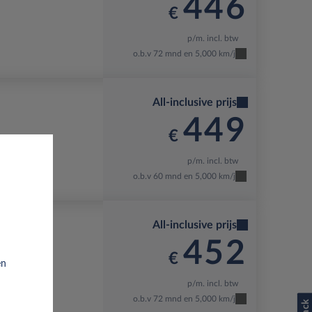
446
€
p/m. incl. btw
o.b.v 72 mnd en 5,000 km/j
All-inclusive prijs
449
€
T
p/m. incl. btw
o.b.v 60 mnd en 5,000 km/j
All-inclusive prijs
452
€
en
p/m. incl. btw
o.b.v 72 mnd en 5,000 km/j