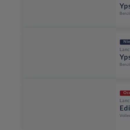
Yp
Benz
Ni
Lanc
Yp
Benz
Oc
Lanc
Ed
Volle