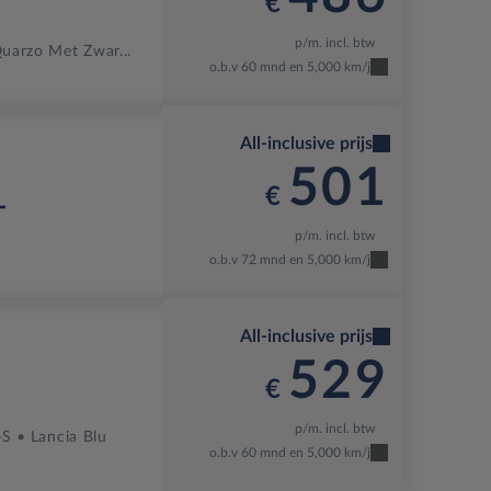
€
T
p/m. incl. btw
uarzo Met Zwar...
o.b.v 60 mnd en 5,000 km/j
All-inclusive prijs
501
€
T
p/m. incl. btw
o.b.v 72 mnd en 5,000 km/j
All-inclusive prijs
529
€
p/m. incl. btw
-S
Lancia Blu
o.b.v 60 mnd en 5,000 km/j