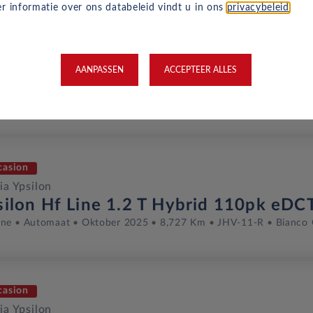
r informatie over ons databeleid vindt u in ons
privacybeleid
.
euw
ia Ypsilon
AANPASSEN
ACCEPTEER ALLES
rida Hf Line 1.2 Ibrida 110pk eDCT
ine
Automaat
2026
Arancio Lava Metallic
casion
ia Ypsilon
silon Hf Line 1.2 T Hybrid 110pk eDC
ine
Automaat
Oktober 2025
8,727 Km
JHV-11-R
Bianco 
casion
ia Ypsilon