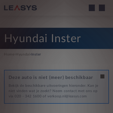
Hyundai Inster
›
›
Home
Hyundai
Inster
Deze auto is niet (meer) beschikbaar
Bekijk de beschikbare uitvoeringen hieronder. Kan je
niet vinden wat je zoekt? Neem contact met ons op
via 020 - 342 1600 of verkoop.nl@leasys.com