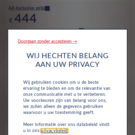
All-inclusive prijs
444
€
p/m. incl. btw
o.b.v 72 mnd en 5,000 km/j
Doorgaan zonder accepteren →
Nieuw
Hyundai Inster
WIJ HECHTEN BELANG
Pulse 49kWh
AAN UW PRIVACY
Volledig Elektrisch
Automaat
2026
Unbleached Ivory Solid
Wij gebruiken cookies om u de beste
ervaring te bieden en om de relevantie van
All-inclusive prijs
onze communicatie met u te verbeteren.
450
Uw voorkeuren zijn van belang voor ons,
€
we zullen alleen de gegevens gebruiken
p/m. incl. btw
o.b.v 72 mnd en 5,000 km/j
waarvoor u uw toestemming geeft.
Meer informatie over ons databeleid vindt
Nieuw
u in ons
privacybeleid
.
Hyundai Inster