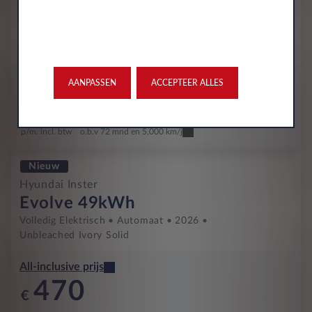
E-motion 49kWh
Volledig Elektrisch
Automaat
2027
Unbleached Ivory Solid
All-inclusive prijs
AANPASSEN
ACCEPTEER ALLES
465
€
p/m. incl. btw
o.b.v 72 mnd en 5,000 km/j
Nieuw
Hyundai Inster
Evolve 49kWh
Volledig Elektrisch
Automaat
2026
Unbleached Ivory Solid
All-inclusive prijs
470
€