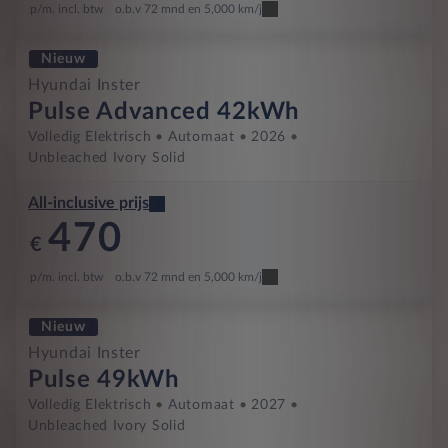
p/m. incl. btw
o.b.v 72 mnd en 5,000 km/j
Nieuw
Hyundai Inster
Pulse Advanced 42kWh
Volledig Elektrisch
Automaat
2026
Unbleached Ivory Solid
All-inclusive prijs
470
€
p/m. incl. btw
o.b.v 72 mnd en 5,000 km/j
Nieuw
Hyundai Inster
Pulse 49kWh
Volledig Elektrisch
Automaat
2027
Unbleached Ivory Solid