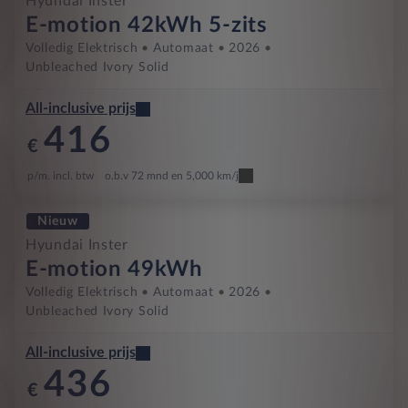
Hyundai Inster
E-motion 42kWh 5-zits
Volledig Elektrisch
Automaat
2026
Unbleached Ivory Solid
All-inclusive prijs
416
€
p/m. incl. btw
o.b.v 72 mnd en 5,000 km/j
Nieuw
Hyundai Inster
E-motion 49kWh
Volledig Elektrisch
Automaat
2026
Unbleached Ivory Solid
All-inclusive prijs
436
€