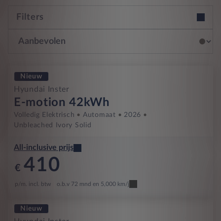
Filters
Nieuw
Hyundai Inster
E-motion 42kWh
Volledig Elektrisch
Automaat
2026
Unbleached Ivory Solid
All-inclusive prijs
410
€
p/m. incl. btw
o.b.v 72 mnd en 5,000 km/j
Nieuw