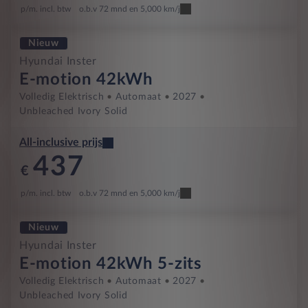
p/m. incl. btw
o.b.v 72 mnd en 5,000 km/j
Nieuw
Hyundai Inster
E-motion 42kWh
Volledig Elektrisch
Automaat
2027
Unbleached Ivory Solid
All-inclusive prijs
437
€
p/m. incl. btw
o.b.v 72 mnd en 5,000 km/j
Nieuw
Hyundai Inster
E-motion 42kWh 5-zits
Volledig Elektrisch
Automaat
2027
Unbleached Ivory Solid