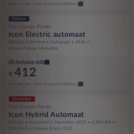
p/m. incl. btw
o.b.v 60 mnd en 5,000 km/j
Nieuw
Fiat Grande Panda
Icon Electric automaat
Volledig Elektrisch
Automaat
2026
Limone Yellow Metaallak
All-inclusive prijs
412
€
p/m. incl. btw
o.b.v 72 mnd en 5,000 km/j
Occasion
Fiat Grande Panda
Icon Hybrid Automaat
Benzine
Automaat
December 2025
2,300 Km
JPH-40-B
Cinema Black (533)