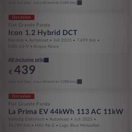
p/m. incl. btw
o.b.v 60 mnd en 5,000 km/j
Occasion
Fiat Grande Panda
Icon 1.2 Hybrid DCT
Benzine
Automaat
Juli 2025
7,699 Km
HZG-13-V
Acqua Azure
All-inclusive prijs
439
€
p/m. incl. btw
o.b.v 60 mnd en 5,000 km/j
Occasion
Fiat Grande Panda
La Prima EV 44kWh 113 AC 11kW
Volledig Elektrisch
Automaat
Juli 2025
16,789 Km
HXJ-96-Z
Lago Blue Metaallak