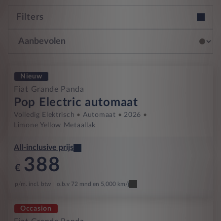
Filters
Nieuw
Fiat Grande Panda
Pop Electric automaat
Volledig Elektrisch
Automaat
2026
Limone Yellow Metaallak
All-inclusive prijs
388
€
p/m. incl. btw
o.b.v 72 mnd en 5,000 km/j
Occasion