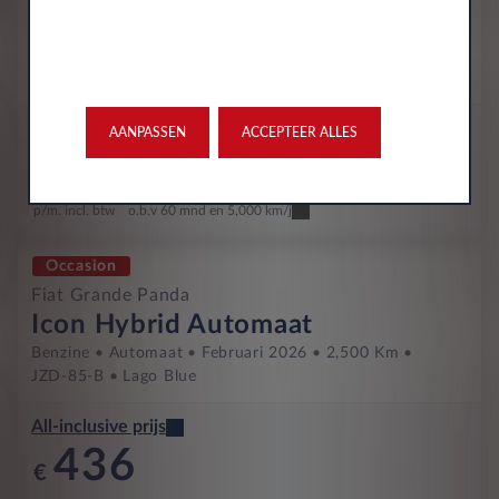
(red) EV 44kWh 113 AC 11kW
Volledig Elektrisch
Automaat
November 2025
3,085 Km
JPD-03-J
Passione Red
All-inclusive prijs
AANPASSEN
ACCEPTEER ALLES
433
€
p/m. incl. btw
o.b.v 60 mnd en 5,000 km/j
Occasion
Fiat Grande Panda
Icon Hybrid Automaat
Benzine
Automaat
Februari 2026
2,500 Km
JZD-85-B
Lago Blue
All-inclusive prijs
436
€