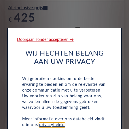
All-inclusive prijs
425
€
p/m. incl. btw
o.b.v 60 mnd en 5,000 km/j
Doorgaan zonder accepteren →
Occasion
Fiat Grande Panda
WIJ HECHTEN BELANG
La Prima EV 44kWh 113 AC 11kW
AAN UW PRIVACY
Volledig Elektrisch
Automaat
Juli 2025
8,836 Km
HXB-30-V
Cinema Black
Wij gebruiken cookies om u de beste
ervaring te bieden en om de relevantie van
All-inclusive prijs
onze communicatie met u te verbeteren.
429
Uw voorkeuren zijn van belang voor ons,
€
we zullen alleen de gegevens gebruiken
p/m. incl. btw
o.b.v 60 mnd en 5,000 km/j
waarvoor u uw toestemming geeft.
Meer informatie over ons databeleid vindt
Occasion
u in ons
privacybeleid
.
Fiat Grande Panda