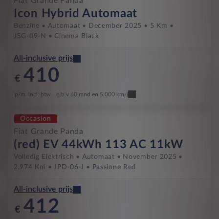
Fiat Grande Panda
Icon Hybrid Automaat
Benzine
Automaat
December 2025
5 Km
JSG-09-N
Cinema Black
All-inclusive prijs
410
€
p/m. incl. btw
o.b.v 60 mnd en 5,000 km/j
Occasion
Fiat Grande Panda
(red) EV 44kWh 113 AC 11kW
Volledig Elektrisch
Automaat
November 2025
2,974 Km
JPD-06-J
Passione Red
All-inclusive prijs
412
€