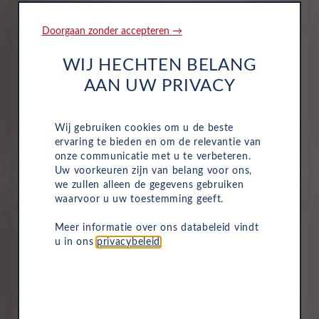
p/m. incl. btw
o.b.v 72 mnd en 5,000 km/j
Doorgaan zonder accepteren →
Nieuw
WIJ HECHTEN BELANG
Dacia Duster
Extreme Hybrid 155
AAN UW PRIVACY
Hybride
Automaat
2026
Lichen Kaki Pastellak
Wij gebruiken cookies om u de beste
All-inclusive prijs
ervaring te bieden en om de relevantie van
542
onze communicatie met u te verbeteren.
€
Uw voorkeuren zijn van belang voor ons,
we zullen alleen de gegevens gebruiken
p/m. incl. btw
o.b.v 72 mnd en 5,000 km/j
waarvoor u uw toestemming geeft.
Nieuw
Meer informatie over ons databeleid vindt
Dacia Duster
u in ons
privacybeleid
.
Limited Edition Hybrid 155
Hybride
Automaat
2026
Lichen Kaki Pastellak
All-inclusive prijs