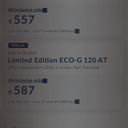
All-inclusive prijs
557
€
p/m. incl. btw
o.b.v 72 mnd en 5,000 km/j
Nieuw
Dacia Duster
Limited Edition ECO-G 120 AT
LPG
Automaat
2026
Lichen Kaki Pastellak
All-inclusive prijs
587
€
p/m. incl. btw
o.b.v 72 mnd en 5,000 km/j