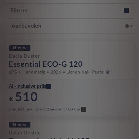
Filters
Nieuw
Dacia Duster
Essential ECO-G 120
LPG
Handmatig
2026
Lichen Kaki Pastellak
All-inclusive prijs
510
€
p/m. incl. btw
o.b.v 72 mnd en 5,000 km/j
Nieuw
Dacia Duster