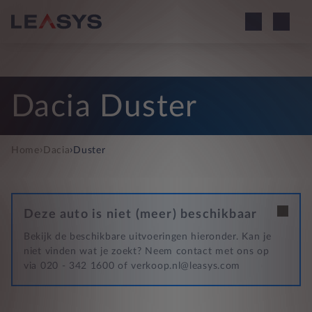
Dacia Duster
›
›
Home
Dacia
Duster
Deze auto is niet (meer) beschikbaar
Bekijk de beschikbare uitvoeringen hieronder. Kan je
niet vinden wat je zoekt? Neem contact met ons op
via 020 - 342 1600 of verkoop.nl@leasys.com