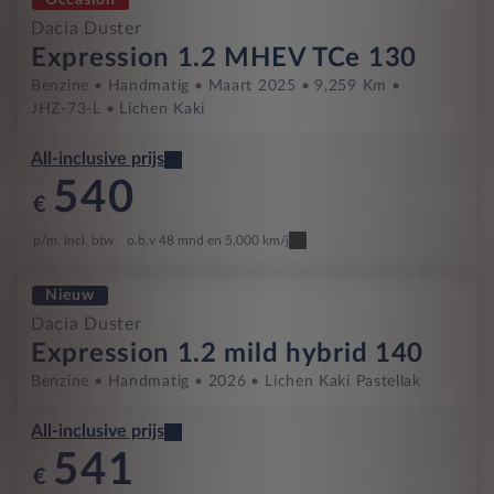
Dacia Duster
Expression 1.2 MHEV TCe 130
Benzine
Handmatig
Maart 2025
9,259 Km
JHZ-73-L
Lichen Kaki
All-inclusive prijs
540
€
p/m. incl. btw
o.b.v 48 mnd en 5,000 km/j
Nieuw
Dacia Duster
Expression 1.2 mild hybrid 140
Benzine
Handmatig
2026
Lichen Kaki Pastellak
All-inclusive prijs
541
€