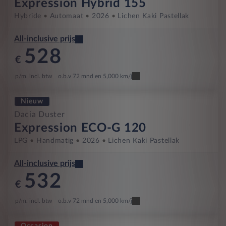
Expression Hybrid 155
Hybride
Automaat
2026
Lichen Kaki Pastellak
All-inclusive prijs
528
€
p/m. incl. btw
o.b.v 72 mnd en 5,000 km/j
Nieuw
Dacia Duster
Expression ECO-G 120
LPG
Handmatig
2026
Lichen Kaki Pastellak
All-inclusive prijs
532
€
p/m. incl. btw
o.b.v 72 mnd en 5,000 km/j
Occasion