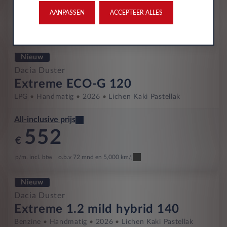
546
AANPASSEN
ACCEPTEER ALLES
€
p/m. incl. btw
o.b.v 72 mnd en 5,000 km/j
Nieuw
Dacia Duster
Extreme ECO-G 120
LPG
Handmatig
2026
Lichen Kaki Pastellak
All-inclusive prijs
552
€
p/m. incl. btw
o.b.v 72 mnd en 5,000 km/j
Nieuw
Dacia Duster
Extreme 1.2 mild hybrid 140
Benzine
Handmatig
2026
Lichen Kaki Pastellak