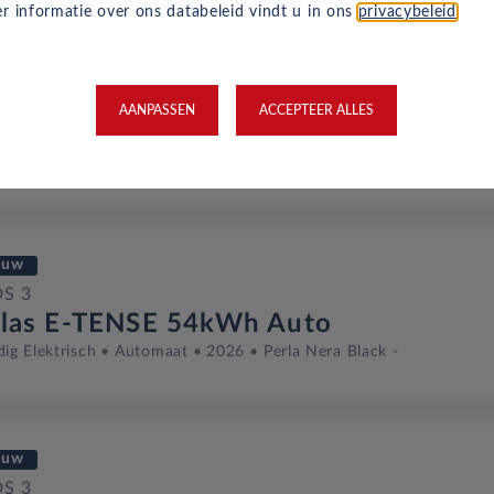
r informatie over ons databeleid vindt u in ons
privacybeleid
.
euw
DS 3
AANPASSEN
ACCEPTEER ALLES
ison Sarah Lavoine HYBRID 136 Auto
ine
Automaat
2026
Emerald Green - Dakkleur Cream Parthe
euw
DS 3
llas E-TENSE 54kWh Auto
dig Elektrisch
Automaat
2026
Perla Nera Black -
euw
DS 3