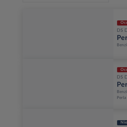
Oc
DS 
Pe
Benz
Oc
DS 
Pe
Benz
Perla
Ni