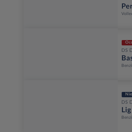
Pe
Volle
Oc
DS 
Ba
Benz
Ni
DS 
Li
Benz