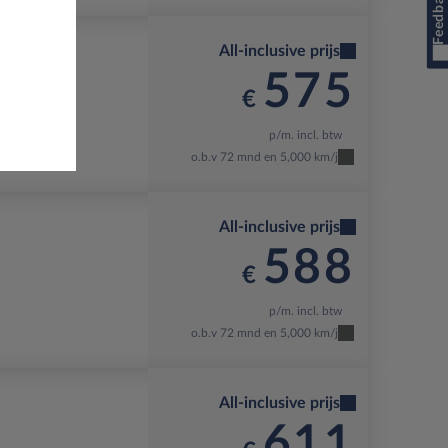
Feedback
All-inclusive prijs
575
€
p/m. incl. btw
non
o.b.v 72 mnd en 5,000 km/j
All-inclusive prijs
588
€
p/m. incl. btw
o.b.v 72 mnd en 5,000 km/j
All-inclusive prijs
611