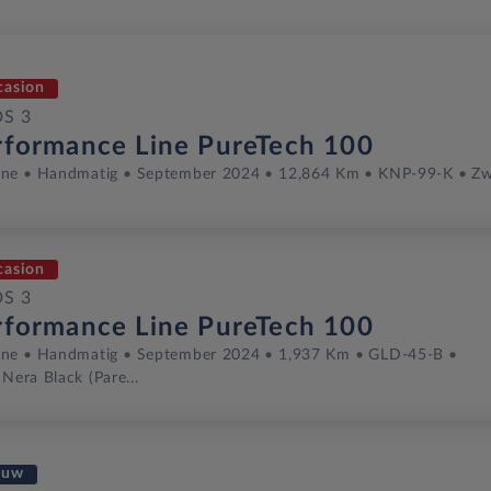
casion
DS 3
rformance Line PureTech 100
ine
Handmatig
September 2024
12,864 Km
KNP-99-K
Zw
casion
DS 3
rformance Line PureTech 100
ine
Handmatig
September 2024
1,937 Km
GLD-45-B
 Nera Black (pare...
euw