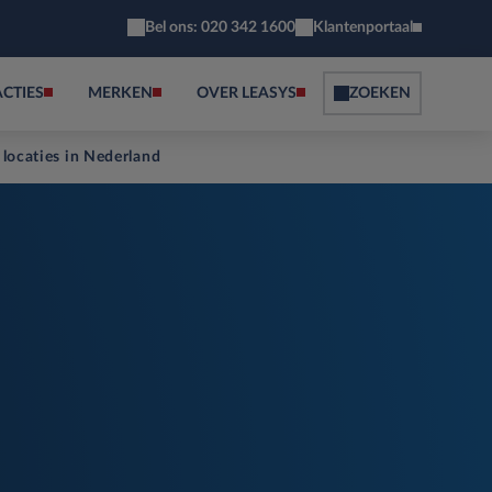
Bel ons: 020 342 1600
Klantenportaal
ACTIES
MERKEN
OVER LEASYS
ZOEKEN
 locaties in Nederland