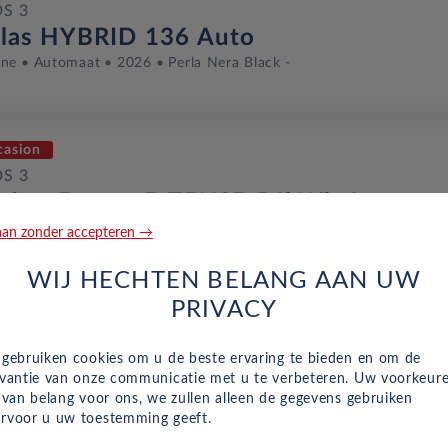
DS 3
llas HYBRID 136 Auto
ine
Automaat
2026
Perla Nera Black -
casion
DS 3
ition France E-TENSE 54kWh Auto
dig Elektrisch
Automaat
Juni 2025
7,657 Km
HTN-73-N
an zonder accepteren →
STAL PEARL PAINT
WIJ HECHTEN BELANG AAN UW
PRIVACY
euw
 gebruiken cookies om u de beste ervaring te bieden en om de
DS 3
evantie van onze communicatie met u te verbeteren. Uw voorkeur
rformance Line HYBRID 136 Auto
n van belang voor ons, we zullen alleen de gegevens gebruiken
ine
Automaat
2026
Perla Nera Black -
rvoor u uw toestemming geeft.