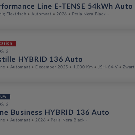
rformance Line E-TENSE 54kWh Auto
dig Elektrisch
Automaat
2026
Perla Nera Black -
casion
DS 3
stille HYBRID 136 Auto
ine
Automaat
December 2025
1,000 Km
JSH-64-V
Zwart
euw
DS 3
gne Business HYBRID 136 Auto
ine
Automaat
2026
Perla Nera Black -