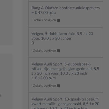
Bang & Olufsen hoofdsteunluidsprekers
+
€ 47,00 p/m
Details bekijken
, 0
Velgen, 5-dubbelarm-falx, 8,5 J x 20
voor, 10,0 J x 20 achter
0
Details bekijken
Velgen Audi Sport, 5-dubbelspaak-
offset, zijdemat-grijs, glansgedraaid, 8,5
J x 20 inch voor, 10,0 J x 20 inch
+
€ 12,00 p/m
Details bekijken
n
Velgen Audi Sport, 10-spaak-trapezium,
zwart metallic, glansgedraaid, 8,5 J x 20
inch voor, 10,0 J x 20 inch achter