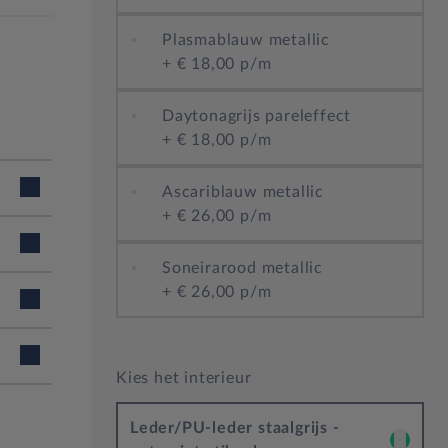
Plasmablauw metallic
+
€ 18,00 p/m
Daytonagrijs pareleffect
+
€ 18,00 p/m
Ascariblauw metallic
+
€ 26,00 p/m
Soneirarood metallic
+
€ 26,00 p/m
Kies het interieur
g -
109
van:
Leder/PU-leder staalgrijs -