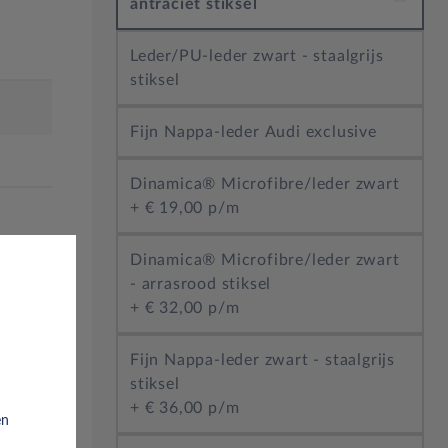
antraciet stiksel
Leder/PU-leder zwart - staalgrijs
stiksel
Fijn Nappa-leder Audi exclusive
Dinamica® Microfibre/leder zwart
+
€ 19,00 p/m
Dinamica® Microfibre/leder zwart
- arrasrood stiksel
+
€ 32,00 p/m
Fijn Nappa-leder zwart - staalgrijs
stiksel
+
€ 36,00 p/m
en
 en