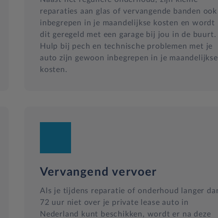
reparaties aan glas of vervangende banden ook
inbegrepen in je maandelijkse kosten en wordt
dit geregeld met een garage bij jou in de buurt.
Hulp bij pech en technische problemen met je
anden abonnement op Apple, 999 maanden abonnement op Android
auto zijn gewoon inbegrepen in je maandelijkse
ding en Android draadloze verbinding
kosten.
Vervangend vervoer
Als je tijdens reparatie of onderhoud langer da
72 uur niet over je private lease auto in
Nederland kunt beschikken, wordt er na deze