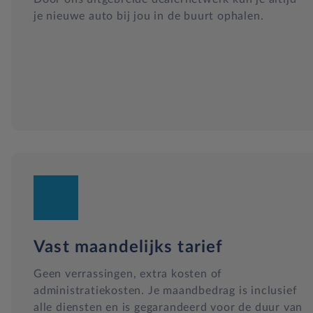
Cross-Traffic Alert inclusief remmen
je nieuwe auto bij jou in de buurt ophalen.
Handsfree Kofferbakontsluiting
Telefoon integratie Apple CarPlay, Android Auto, 999 ma
maanden abonnement op Mirrorlink, Apple draadloze verbin
Cross-traffic alert voor radar & camera en inclusief remmen
Vast maandelijks tarief
Geen verrassingen, extra kosten of
administratiekosten. Je maandbedrag is inclusief
alle diensten en is gegarandeerd voor de duur van