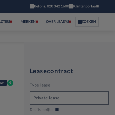
Bel ons: 020 342 1600
Klantenportaal
ACTIES
MERKEN
OVER LEASYS
ZOEKEN
Leasecontract
uw
Type lease
Private lease
Details bekijken