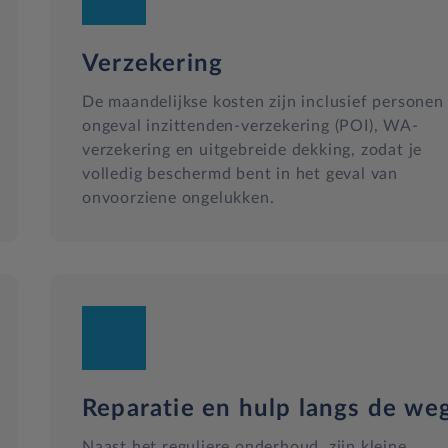
Verzekering
De maandelijkse kosten zijn inclusief personen
ongeval inzittenden-verzekering (POI), WA-
verzekering en uitgebreide dekking, zodat je
sief accu laden activatie afstand, inclusief accu laden laad tim
volledig beschermd bent in het geval van
onvoorziene ongelukken.
lusief telefoon, Klimaat controle op afstand bedienbaar, 120, inc
ming
Reparatie en hulp langs de we
Naast het reguliere onderhoud, zijn kleine