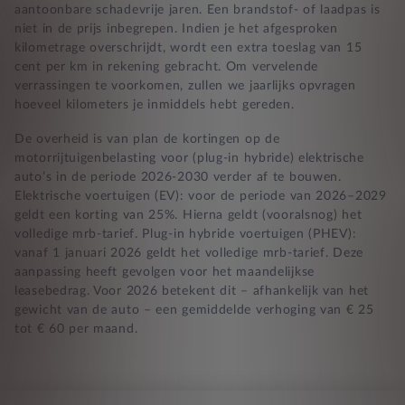
aantoonbare schadevrije jaren. Een brandstof- of laadpas is
niet in de prijs inbegrepen. Indien je het afgesproken
kilometrage overschrijdt, wordt een extra toeslag van 15
cent per km in rekening gebracht. Om vervelende
verrassingen te voorkomen, zullen we jaarlijks opvragen
hoeveel kilometers je inmiddels hebt gereden.
De overheid is van plan de kortingen op de
motorrijtuigenbelasting voor (plug-in hybride) elektrische
auto’s in de periode 2026-2030 verder af te bouwen.
Elektrische voertuigen (EV): voor de periode van 2026–2029
geldt een korting van 25%. Hierna geldt (vooralsnog) het
volledige mrb-tarief. Plug-in hybride voertuigen (PHEV):
vanaf 1 januari 2026 geldt het volledige mrb-tarief. Deze
aanpassing heeft gevolgen voor het maandelijkse
leasebedrag. Voor 2026 betekent dit – afhankelijk van het
gewicht van de auto – een gemiddelde verhoging van € 25
tot € 60 per maand.