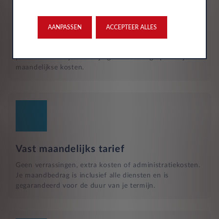
Reparatie en hulp langs de weg
Naast het reguliere onderhoud, zijn kleine reparaties aan
glas of vervangende banden ook inbegrepen in je
AANPASSEN
ACCEPTEER ALLES
maandelijkse kosten en wordt dit geregeld met een
garage bij jou in de buurt. Hulp bij pech en technische
problemen met je auto zijn gewoon inbegrepen in je
maandelijkse kosten.
Vast maandelijks tarief
Geen verrassingen, extra kosten of administratiekosten.
Je maandbedrag is inclusief alle diensten en is
gegarandeerd voor de duur van je termijn.