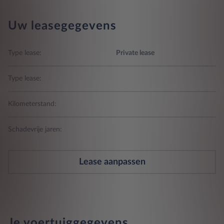
Uw leasegegevens
Type lease:
Private lease
Type lease:
Kilometerstand:
Schadevrije jaren:
Lease aanpassen
Je voertuiggegevens