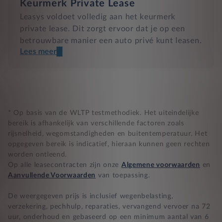
Keurmerk Private Lease
Leasys voldoet volledig aan het keurmerk
private lease. Dit zorgt ervoor dat je op een
betrouwbare manier een auto privé kunt leasen.
Lees meer
Een transparant contract
Compleet product zonder verrassingen
Nooit te hoge financiële lasten
* Op basis van de WLTP testmethodiek. Het uiteindelijke
bereik is afhankelijk van verschillende factoren zoals
rijsnelheid, wegomstandigheden en buitentemperatuur. Het
BB 14 dagen bedenktijd
opgegeven bereik is indicatief, hieraan kunnen geen rechten
worden ontleend.
Zekerheid bij klachten
Op alle leasecontracten zijn onze
Algemene voorwaarden
en
Aanvullende Voorwaarden
van toepassing.
De weergegeven prijs is inclusief wegenbelasting,
verzekering, pechhulp, reparaties, vervangend vervoer na 72
uur, onderhoud en gebaseerd op een minimum aantal van 6