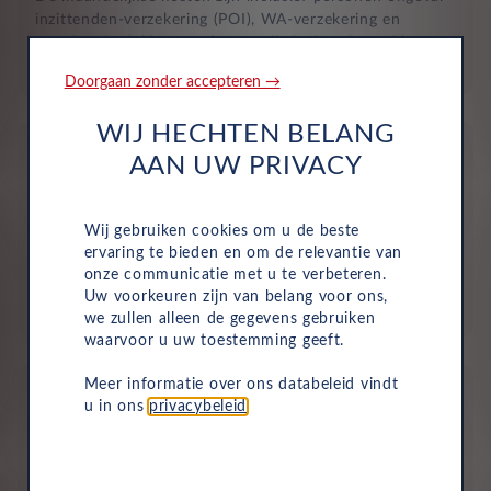
inzittenden-verzekering (POI), WA-verzekering en
uitgebreide dekking, zodat je volledig beschermd bent in
het geval van onvoorziene ongelukken.
Doorgaan zonder accepteren →
WIJ HECHTEN BELANG
AAN UW PRIVACY
Wij gebruiken cookies om u de beste
Aflevering bij jou in de buurt
ervaring te bieden en om de relevantie van
onze communicatie met u te verbeteren.
Door ons uitgebreide dealernetwerk kun je altijd je
Uw voorkeuren zijn van belang voor ons,
nieuwe auto bij jou in de buurt ophalen.
we zullen alleen de gegevens gebruiken
waarvoor u uw toestemming geeft.
Meer informatie over ons databeleid vindt
u in ons
privacybeleid
.