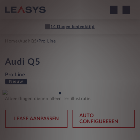
14 Dagen bedenktijd
›
›
›
Home
Audi
Q5
Pro Line
Audi
Q5
Pro Line
Nieuw
Afbeeldingen dienen alleen ter illustratie.
AUTO
LEASE AANPASSEN
CONFIGUREREN