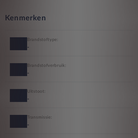
Kenmerken
Brandstoftype:
-
Brandstofverbruik:
-
Uitstoot:
-
Transmissie:
-