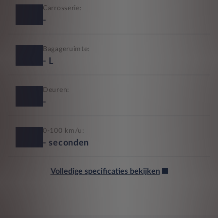
Carrosserie:
-
Bagageruimte:
-
L
Deuren:
-
0-100 km/u:
-
seconden
Volledige specificaties bekijken