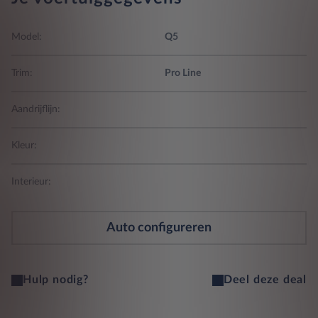
Model:
Q5
Trim:
Pro Line
Aandrijflijn:
Kleur:
Interieur:
Auto configureren
Hulp nodig?
Deel deze deal