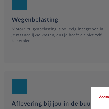
Wegenbelasting
Motorrijtuigenbelasting is volledig inbegrepen in
je maandelijkse kosten, dus je hoeft dit niet zelf
te betalen.
Doorga
Aflevering bij jou in de buurt