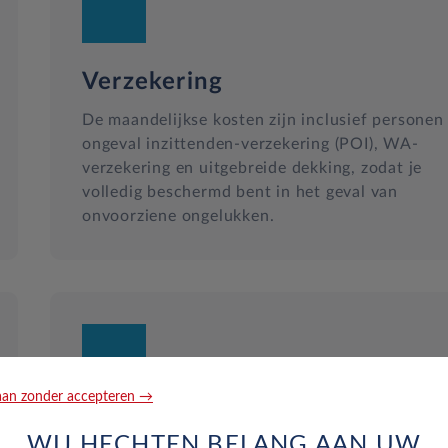
Verzekering
De maandelijkse kosten zijn inclusief personen
ongeval inzittenden-verzekering (POI), WA-
verzekering en uitgebreide dekking, zodat je
volledig beschermd bent in het geval van
onvoorziene ongelukken.
an zonder accepteren →
Reparatie en hulp langs de we
WIJ HECHTEN BELANG AAN UW