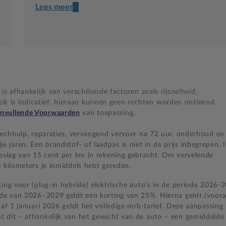
Lees meer
Een transparant contract
Compleet product zonder verrassingen
Nooit te hoge financiële lasten
s afhankelijk van verschillende factoren zoals rijsnelheid,
BB 14 dagen bedenktijd
 is indicatief, hieraan kunnen geen rechten worden ontleend.
nvullende Voorwaarden
van toepassing.
Zekerheid bij klachten
 pechhulp, reparaties, vervangend vervoer na 72 uur, onderhoud en
jaren. Een brandstof- of laadpas is niet in de prijs inbegrepen. 
oeslag van 15 cent per km in rekening gebracht. Om vervelende
 kilometers je inmiddels hebt gereden.
ing voor (plug-in hybride) elektrische auto’s in de periode 2026-
iode van 2026–2029 geldt een korting van 25%. Hierna geldt (voora
naf 1 januari 2026 geldt het volledige mrb-tarief. Deze aanpassing
t dit – afhankelijk van het gewicht van de auto – een gemiddelde