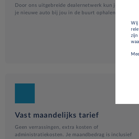
Door ons uitgebreide dealernetwerk kun je altijd
je nieuwe auto bij jou in de buurt ophalen.
Wij
rel
zij
waa
Mee
Vast maandelijks tarief
Geen verrassingen, extra kosten of
administratiekosten. Je maandbedrag is inclusief