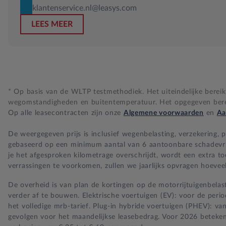
klantenservice.nl@leasys.com
LEES MEER
* Op basis van de WLTP testmethodiek. Het uiteindelijke bereik i
wegomstandigheden en buitentemperatuur. Het opgegeven bereik
Op alle leasecontracten zijn onze
Algemene voorwaarden
en
Aa
De weergegeven prijs is inclusief wegenbelasting, verzekering,
gebaseerd op een minimum aantal van 6 aantoonbare schadevrije 
je het afgesproken kilometrage overschrijdt, wordt een extra t
verrassingen te voorkomen, zullen we jaarlijks opvragen hoeveel
De overheid is van plan de kortingen op de motorrijtuigenbelast
verder af te bouwen. Elektrische voertuigen (EV): voor de per
het volledige mrb-tarief. Plug-in hybride voertuigen (PHEV): va
gevolgen voor het maandelijkse leasebedrag. Voor 2026 beteken