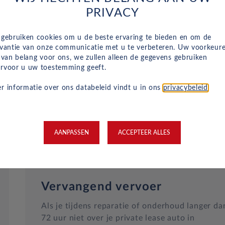
Naast het reguliere onderhoud, zijn kleine
PRIVACY
reparaties aan glas of vervangende banden ook
inbegrepen in je maandelijkse kosten en wordt
 gebruiken cookies om u de beste ervaring te bieden en om de
dit geregeld met een garage bij jou in de buurt.
evantie van onze communicatie met u te verbeteren. Uw voorkeur
Hulp bij pech en technische problemen met je
n van belang voor ons, we zullen alleen de gegevens gebruiken
rvoor u uw toestemming geeft.
auto zijn gewoon inbegrepen in je maandelijkse
kosten.
r informatie over ons databeleid vindt u in ons
privacybeleid
.
AANPASSEN
ACCEPTEER ALLES
Vervangend vervoer
Als je tijdens reparatie of onderhoud langer da
72 uur niet over je private lease auto in