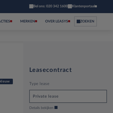
Bel ons: 020 342 1600
Klantenportaal
ACTIES
MERKEN
OVER LEASYS
ZOEKEN
Leasecontract
Nieuw
Type lease
Private lease
Details bekijken