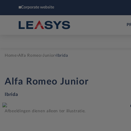
Corporate website
P
›
›
›
Home
Alfa Romeo
Junior
Ibrida
Alfa Romeo
Junior
Ibrida
Afbeeldingen dienen alleen ter illustratie.